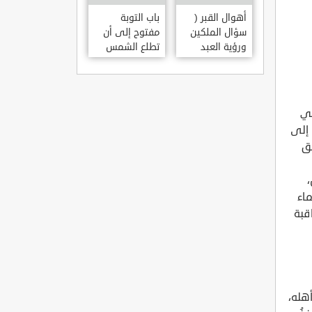
أهوال القبر (
باب التوبة
سؤال الملكين
مفتوح إلى أن
ورؤية العبد
تطلع الشمس
مكانه )
من مغربها
في
 إلى
لق
،
ماء
قبة
أهله،