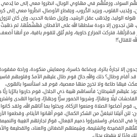
ْهُم السواد، ورَمَتْهُم في مهاوي الوبال، انظروا معي إلى ما يُدمي
، ويُذيب القلوب، ويزيد الكُروب، ويَقطع الأوصال، انظُروا معي إلى كر
هوله الوليدَ، ويُذهب عقلَ الرشيد، ويُزيل صلابة الحديد، وإن كان لتزولَ
، هل تجدون إلا دودة سلطها الله على الأقطان فَهَشَّمَتْها، ثم ذهبتْ
فدَمَّرَتْها، فتركت المزارعَ خاوية، ولم تُبْقِ للقوم باقية، مع أنها أضعف
له للقتال؟!
ون إلا تجارةً بائرة، وبضاعة خاسرة، ومعايش منكودة، وراحة مفقودة
 قد أقام وطال؟ ذلك واللهِ حالُ قوم طال عليهم الأمدُ وقلوبهم قاسية
مكث فيها طاعة ولا تخرج منها معصية، قوم قد استأنسوا بالهوى،
ذ عليهم الشيطان؛ فأنساهم هيبة ذي الجلال، قوم حاربوا بالرِّبا ربًّا جبا
الفاحشات ليلًا ونهارًا، وشربوا الخمور سرًّا وجهارًا، وباعوا الهدى واشترو
، قوم أضاعوا الصلاة ومنعوا الزكاة، وبخلوا بما آتاهم الله، ولقد كانوا
: لئن آتيتَنا لنبلغنَّ من الشكر الكمالَ، قوم أهانوا الأيتام، وقطعوا الأر
 في الخصام، واستمرؤوا ذميم الفِعال، قومٌ تجارتهم الغِيبة والنميمة
تُهم الفضيحة والشتيمة، وشِيمتهم الضغائن والعناد، والقطيعة والأح
 وِرْدًا لا ينقطع بحالٍ.