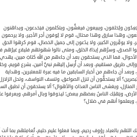
عِدُون ويُخلفون، ويبيعون فيغشُّون، ويتكلمون فيَخدعون، ويداهنون
َعون، وهذا سارق وهذا محتال، قوم لا يُوفون أجر الأجير، ولا يرحمون
، ولا يوقِّرون الكبير، ولا يدْعون إلى جميل الخصال، قوم كرِهوا الحق
ا الصدق، وسرَّهم إيذاءُ الخلق، ومتى نالوا شهوتهم فليقع غيرُهم 
لأحوال، فما الذي يستحقون بعد أن جاءهم من الله كتابٌ مبين، يهدي
إلى طريق مستقيم، وبعد أن أُرسِل إليهم نبيٌّ أمين، بشرع قويم، وخ
وبعد أن جاءهم من أخبار السابقين ما فيه عبرة للمعتبرين، وهداية
صرين؟ ألا يستحقُّون أن تنزل الصواعق، وتنسف النواسف، وتحل الزلازل
ر المنازل، ويغشى الناسَ العذابُ والأهوال؟ ألا يستحقون أن تطبق الس
أرض، ويَهلِك الناسُ بعضهم ببعض؛ ليذوقوا وبال أمرهم، ويعرفوا عا
م، ويعلموا أنهم في ضلال؟
 اللهم بالعباد رؤوف رحيم، وبما فعلوا عليم حليم، تُعامِلهم بما أنت 