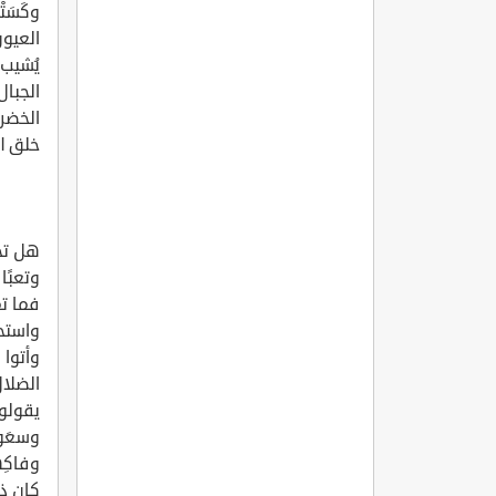
وكَسَت
العيون
يُشيب 
الجبال
الخضر 
خلق ال
هل تجد
وتعبًا
فما ت
واستحو
وأتوا 
الضلال
يقولون
وسعَوا
وفاكِه
كان ذلك