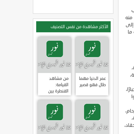
ب
 منه
 إلى
الأكثر مشاهدة من نفس التصنيف
 ما
،
،
عمر الدنيا مهما
من مشاهد
طال فهو قصير
القيامة:
رًا،
القنطرة بين
ا
الجنة والنار
حام،
،
قاد،