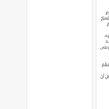
ْمٍ
 لله الذي ? يُسَبِّحُ
مْ
ره،
ا
 وعلى
قَهُمْ
ْلِ أَنْ