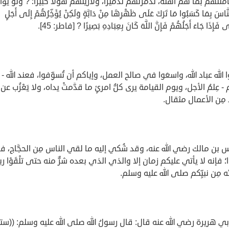
لتهم بما هم أهله، لدمَّرتهم تدميرًا، ولأريتهم هولًا كبيرًا؛ ? وَلَوْ يُؤَاخ
لنَّاسَ بِمَا كَسَبُوا مَا تَرَكَ عَلَى ظَهْرِهَا مِنْ دَابَّةٍ وَلَكِنْ يُؤَخِّرُهُمْ إِلَى أَجَلٍ
فَإِذَا جَاءَ أَجَلُهُمْ فَإِنَّ اللَّهَ كَانَ بِعِبَادِهِ بَصِيرًا ? [فاطر: 45].
 الله عباد الله، واسعَوا في صالح العمل، وإياكم أن تُسوِّفوا، فعند الله - ل
- عِلمُ الأجل، ويوم القيامة يرى كلُّ امرئٍ ما قدَّمتْ يداه، ولا يَعْزُب عن
 مِن الأعمال مثقال.
 بن مالك رضي الله عنه، وقد شُكي إليه ما لقي الناس مِن الحجَّاج، ف
؛ فإنه لا يأتي عليكم زمان إلا والذي الذي بعده شرٌّ منه حتى تلْقَوْا رب
 مِن نبيِّكم صلى الله عليه وسلم.
ي هريرة رضي الله عنه قال: قال رسولُ الله صلى الله عليه وسلم: ((س