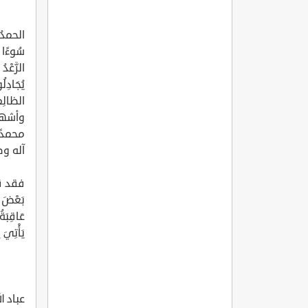
الحمدُ لل
الرَّعْدُ
الظالِ
وأشهد 
محمدًا
آله وص
فقد قال 
بَعْضَ ا
عَاقِبَةُ
يَأْتِيَ ي
عباد ا