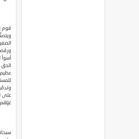
قوم يَ
ويتصنّ
الصغير
ورفَضو
أسوأ ا
الحق و
عظيم، 
للمستب
وتدمَّ
على ال
غيِّه
سبحانك