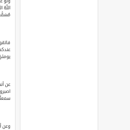
ولو عام
اللَّهُ ا
مُسَمًّى 
فاتقوا
عندكم 
يومئذٍ
عن أنس
اصبروا
سمعتُه
وعن أب