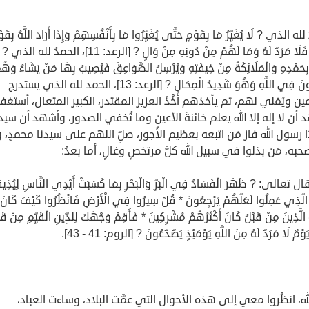
ه الذي ? لَا يُغَيِّرُ مَا بِقَوْمٍ حَتَّى يُغَيِّرُوا مَا بِأَنْفُسِهِمْ وَإِذَا أَرَادَ اللَّهُ بِقَو
سُوءًا فَلَا مَرَدَّ لَهُ وَمَا لَهُمْ مِنْ دُونِهِ مِنْ وَالٍ ? [الرعد: 11]، الحمدُ
 بِحَمْدِهِ وَالْمَلَائِكَةُ مِنْ خِيفَتِهِ وَيُرْسِلُ الصَّوَاعِقَ فَيُصِيبُ بِهَا مَنْ يَشَاءُ وَهُ
يُجَادِلُونَ فِي اللَّهِ وَهُوَ شَدِيدُ الْمِحَالِ ? [الرعد: 13]، الحمد لله الذي يستدرج
مين ويُمْلي لهم، ثم يأخذهم أَخْذَ العزيز المقتدر، الكبير المتعال، أستغف
أن لا إله إلا الله يعلم خائنةَ الأعين وما تُخفي الصدور، وأشهد أن سيدن
 رسول الله فاز مَن اتبعه بعظيم الأُجور، صلِّ اللهم على سيدنا محمدٍ،
حبه، مَن بذلوا في سبيل الله كلَّ مرتخصٍ وغالٍ، أما بعدُ:
تعالى: ? ظَهَرَ الْفَسَادُ فِي الْبَرِّ وَالْبَحْرِ بِمَا كَسَبَتْ أَيْدِي النَّاسِ لِيُذِي
لَّذِي عَمِلُوا لَعَلَّهُمْ يَرْجِعُونَ * قُلْ سِيرُوا فِي الْأَرْضِ فَانْظُرُوا كَيْفَ كَانَ
 الَّذِينَ مِنْ قَبْلُ كَانَ أَكْثَرُهُمْ مُشْرِكِينَ * فَأَقِمْ وَجْهَكَ لِلدِّينِ الْقَيِّمِ مِنْ قَب
َوْمٌ لَا مَرَدَّ لَهُ مِنَ اللَّهِ يَوْمَئِذٍ يَصَّدَّعُونَ ? [الروم: 41 - 43].
لله، انظُروا معي إلى هذه الأحوال التي عمَّت البلاد، وساءت العباد،