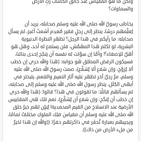
ولكن ما هو المقياس عند خالق الكائنات ربِّ الأرض
والسماوات؟
يخاطب رسولُ الله صلى الله عليه وسلم صحابتَه، يريد أن
يُعلِّمهم درسًا، ينظر إلى رجلٍ فقير مُعدِم أشعثَ أغبرَ، ثم يسأل
صحابتَه: ما رأيكم في هذا الرجل؟ تظهر النظرة الدنيوية
البشرية، لو تكلم هذا المهمَّش، فلن يستمع له أحد، وهل هو
أهلٌ للإصغاء؟! وأمَّا إن سوَّلت له نفسه أن يَنكِح إحدى بناتنا،
فسيكون الرفض المطلق هو جوابه: (هذا والله حري إن خطب
ألا يُزوَّج، وإن شفع ألا يُشفَّع)، صمت رسولُ الله صلى الله عليه
وسلم، مرَّ رجلٌ آخر تظهر عليه آثار النعيم والتنعم، يتبختر في
أبهى الحُلَل، ينظر رسول الله صلى الله عليه وسلم إلى صحابته،
ثم يسألهم قائلًا: ما تقولون في هذا؟ قالوا: (هذا والله حري
إن خطب أن يُنكَح، وإن شفع أن يُشفَّع)، نعم تلك هي المقاييس
الأرضية عند الانسلاخ من القيم المحمدية! يُبيِّن لهم خيرُ خلق
الله صلى الله عليه وسلم أن مقياسَ مَلِك الملوكِ مختلفٌ تمامًا،
ويجيبهم بعبارة تُحفَر في ذاكرتهم حفرًا: ((والله إن هذا لخيرٌ
مِن ملء الأرض من ذاك)).