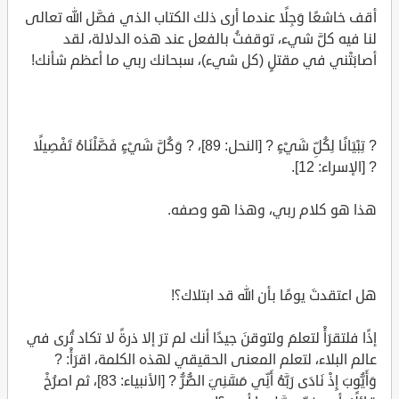
أقف خاشعًا وَجِلًا عندما أرى ذلك الكتاب الذي فصَّل الله تعالى
لنا فيه كلَّ شيء، توقفتُ بالفعل عند هذه الدلالة، لقد
أصابَتْني في مقتلٍ (كل شيء)، سبحانك ربي ما أعظم شأنك!
? تِبْيَانًا لِكُلِّ شَيْءٍ ? [النحل: 89]، ? وَكُلَّ شَيْءٍ فَصَّلْنَاهُ تَفْصِيلًا
? [الإسراء: 12].
هذا هو كلام ربي، وهذا هو وصفه.
هل اعتقدتَ يومًا بأن الله قد ابتلاك؟!
إذًا فلتقرَأْ لتعلمَ ولتوقنَ جيدًا أنك لم ترَ إلا ذرةً لا تكاد تُرى في
عالم البلاء، لتعلم المعنى الحقيقي لهذه الكلمة، اقرَأْ: ?
وَأَيُّوبَ إِذْ نَادَى رَبَّهُ أَنِّي مَسَّنِيَ الضُّرُّ ? [الأنبياء: 83]، ثم اصرُخْ