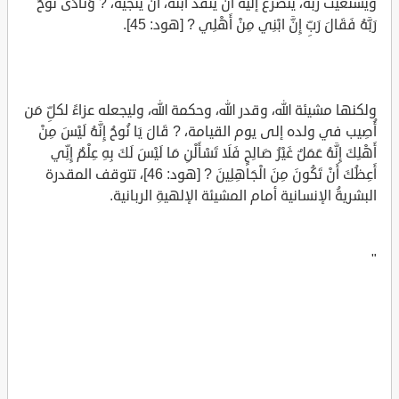
ويستغيث ربَّه، يتضرع إليه أن ينقذ ابنه، أن ينجيه، ? وَنَادَى نُوحٌ
رَبَّهُ فَقَالَ رَبِّ إِنَّ ابْنِي مِنْ أَهْلِي ? [هود: 45].
ولكنها مشيئة الله، وقدر الله، وحكمة الله، وليجعله عزاءً لكلِّ مَن
أُصِيب في ولده إلى يوم القيامة، ? قَالَ يَا نُوحُ إِنَّهُ لَيْسَ مِنْ
أَهْلِكَ إِنَّهُ عَمَلٌ غَيْرُ صَالِحٍ فَلَا تَسْأَلْنِ مَا لَيْسَ لَكَ بِهِ عِلْمٌ إِنِّي
أَعِظُكَ أَنْ تَكُونَ مِنَ الْجَاهِلِينَ ? [هود: 46]، تتوقف المقدرة
البشريةُ الإنسانية أمام المشيئة الإلهيةِ الربانية.
"