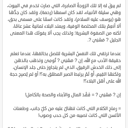
لم يبقَ له إلا تلك الزوجةُ الصابرة، التي صارت تخدم في البيوت،
وهي سليلة الأنبياء، لقد كان اسمها (رحمة)، ولقد كان جدُّها
هو (يوسف عليه السلام)، ولقد كانت اسمًا على مسمى بحق،
ألا أنعِمْ بتلك المخلصة الوفية، ويمتد البلاء ثمانيةَ عشرَ عامًا،
لكنه من الصفوة البشرية؛ ولذلك يجب ألا يفوتَك هذا المعنى
الجليل ? مَسَّنِيَ ?.
عندما ترتقي تلك النفسُ البشرية لتتصلَ بخالقها، عندما تعلم
حقيقة الأدب مع الله، إن ? مَسَّنِيَ ? تُومِئ وتذهب بالذهن
إلى ذلك الخدش الرقيق، الذي لم يتجاوز حتى جلد الإنسان،
ولكنها القِيم، أَوَ لَمْ يرتبط الصبر المطلق به؟! أوَ لم يُصبِح حجة
الله على أهل البلاء؟!
إن ? مَسَّنِيَ ? = فَقْدَ المال والأبناء والصحة بالكامل!
= رِماح الكلام التي كانت تنهالُ عليه من كلِّ جانب، وطعنات
الألسن التي كانت تصيبه من كل حدب وصوب!