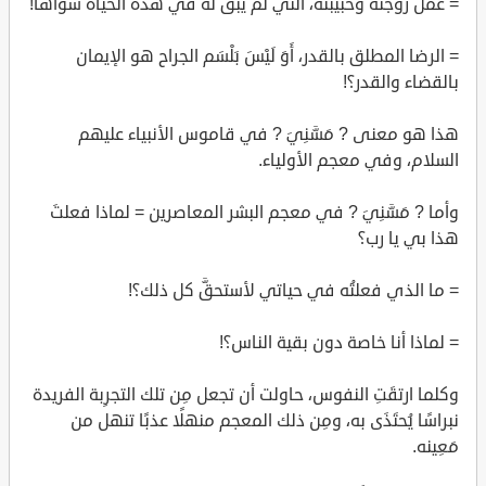
= عمل زوجته وحبيبته، التي لم يبقَ له في هذه الحياة سواها!
= الرضا المطلق بالقدر، أَوَ لَيْسَ بَلْسَم الجراح هو الإيمان
بالقضاء والقدر؟!
هذا هو معنى ? مَسَّنِيَ ? في قاموس الأنبياء عليهم
السلام، وفي معجم الأولياء.
وأما ? مَسَّنِيَ ? في معجم البشر المعاصرين = لماذا فعلتَ
هذا بي يا رب؟
= ما الذي فعلتُه في حياتي لأستحقَّ كل ذلك؟!
= لماذا أنا خاصة دون بقية الناس؟!
وكلما ارتقَتِ النفوس، حاولت أن تجعل مِن تلك التجرِبة الفريدة
نبراسًا يُحتَذَى به، ومِن ذلك المعجم منهلًا عذبًا تنهل من
مَعِينه.