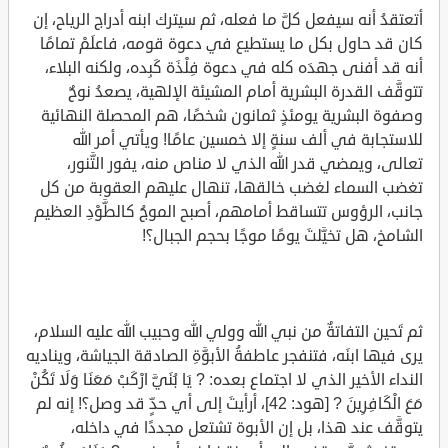
أتعتقدُ أنه سيفعل كلَّ ما فعله، ثم سيترك ابنه أدراج الرياح، إن
كان قد حاول بكل ما يستطيع في دعوة قومه، فاعلَمْ تمامًا
أنه قد أفنى جهدَه كله في دعوة فِلْذَة كَبِده، ولكنه البلاء،
تتوقَّف القدرة البشرية أمام المشيئة الإلهية، يصعدُ نوحٌ
وصفوة البشرية يومئذٍ ثمانون شخصًا، هم المحصلة النهائية
للاستجابة في ألف سنةٍ إلا خمسين عامًا! ويأتي أمر الله
تعالى، ويمضي قدر الله الذي لا مناص منه، يفور التَّنور،
تغضب السماء لغضب خالقها، تنهال عليهم العقوبة من كل
جانب، الرؤوس تتساقط أمامهم، أصبح الموجُ كالطَّوْدِ العظيم
الشامخ، هل تخيَّلتَ يومًا موجًا بحجم الجبال؟!
ثم تَحين التفاتةٌ من نبي الله وولي الله وحبيب الله عليه السلام،
يرى فيها ابنَه، فتنفجر عاطفةُ الأبوَّةِ الصادقة الجياشة، ويناديه
النداء الأخير الذي لا اجتماع بعده: ? يَا بُنَيَّ ارْكَبْ مَعَنَا وَلَا تَكُنْ
مَعَ الْكَافِرِينَ ? [هود: 42]، أرأيتَ إلى أي حدٍّ قد وصل؟! إنه لم
يتوقَّف عند هذا، بل إن الأبوة تشتعل مجددًا في داخله،