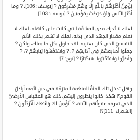
يُؤْمِنُ أَكْثَرُهُمْ بِاللَّهِ إِلَّا وَهُمْ مُشْرِكُونَ ? [يوسف: 106]، ? وَمَا
أَكْثَرُ النَّاسِ وَلَوْ حَرَصْتَ بِمُؤْمِنِينَ ? [يوسف: 103].
لعلك لا تُدرِك مدى المشقَّة التي كانت على كاهله، لعلك لا
تعلم مقدار الجهد الذي بذله، لعلك لا تشعر بذلك الألم
النفسيِّ الذي كان يعتريه، لقد حاول بكل ما يملك، ولكن ?
جَعَلُوا أَصَابِعَهُمْ فِي آذَانِهِمْ ?، ? وَاسْتَغْشَوْا ثِيَابَهُمْ ?، ?
وَأَصَرُّوا وَاسْتَكْبَرُوا اسْتِكْبَارًا ? [نوح: 7]!
وهل تدخل تلك الفئةُ المنعَّمة المترَفَة في دينٍ اتَّبعه أراذلُ
القوم؟! هكذا كانوا ينظرون إليهم، ذلك هو المقياس الأرضيُّ
الذي تعرفه عقولُهم النَّتنة، ? أَنُؤْمِنُ لَكَ وَاتَّبَعَكَ الْأَرْذَلُونَ ?
[الشعراء: 111]؟!