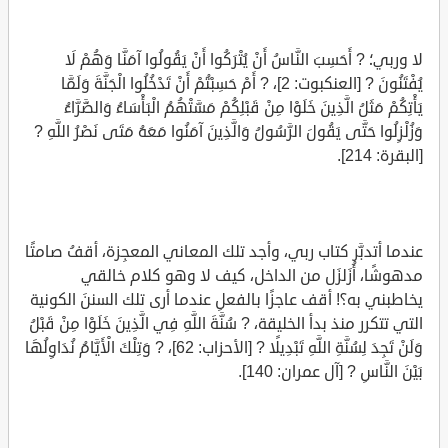
لا وربي؛ ? أَحَسِبَ النَّاسُ أَنْ يُتْرَكُوا أَنْ يَقُولُوا آمَنَّا وَهُمْ لَا
يُفْتَنُونَ ? [العنكبوت: 2]، ? أَمْ حَسِبْتُمْ أَنْ تَدْخُلُوا الْجَنَّةَ وَلَمَّا
يَأْتِكُمْ مَثَلُ الَّذِينَ خَلَوْا مِنْ قَبْلِكُمْ مَسَّتْهُمُ الْبَأْسَاءُ وَالضَّرَّاءُ
وَزُلْزِلُوا حَتَّى يَقُولَ الرَّسُولُ وَالَّذِينَ آمَنُوا مَعَهُ مَتَى نَصْرُ اللَّهِ ?
[البقرة: 214].
عندما أتدبَّر كتاب ربي، وأجد تلك المعاني المعجِزة، أقفُ صامتًا
مدهوشًا، أُزَلزَل من الداخل، كيف لا وهو كلام خالقي
يخاطبني به؟! أقف عاجزًا بالفعلِ عندما أرى تلك السننَ الكونية
التي تتكرر منذ بدأ الخليقة، ? سُنَّةَ اللَّهِ فِي الَّذِينَ خَلَوْا مِنْ قَبْلُ
وَلَنْ تَجِدَ لِسُنَّةِ اللَّهِ تَبْدِيلًا ? [الأحزاب: 62]، ? وَتِلْكَ الْأَيَّامُ نُدَاوِلُهَا
بَيْنَ النَّاسِ ? [آل عمران: 140].