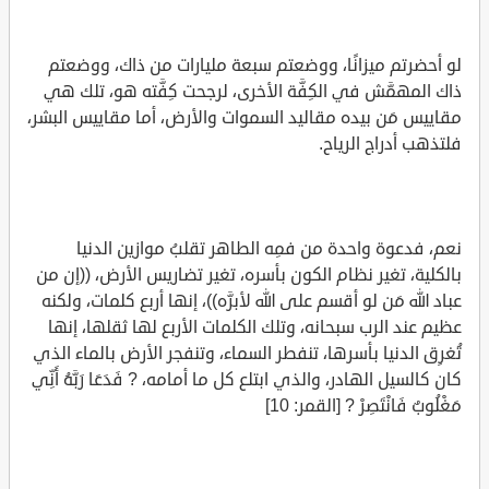
لو أحضرتم ميزانًا، ووضعتم سبعة مليارات من ذاك، ووضعتم
ذاك المهمَّش في الكِفَّة الأخرى، لرجحت كِفَّته هو، تلك هي
مقاييس مَن بيده مقاليد السموات والأرض، أما مقاييس البشر،
فلتذهب أدراج الرياح.
نعم، فدعوة واحدة من فمِه الطاهر تقلبُ موازين الدنيا
بالكلية، تغير نظام الكون بأسره، تغير تضاريس الأرض، ((إن من
عباد الله مَن لو أقسم على الله لأبرَّه))، إنها أربع كلمات، ولكنه
عظيم عند الرب سبحانه، وتلك الكلمات الأربع لها ثقلها، إنها
تُغرِق الدنيا بأسرها، تنفطر السماء، وتنفجر الأرض بالماء الذي
كان كالسيل الهادر، والذي ابتلع كل ما أمامه، ? فَدَعَا رَبَّهُ أَنِّي
مَغْلُوبٌ فَانْتَصِرْ ? [القمر: 10]