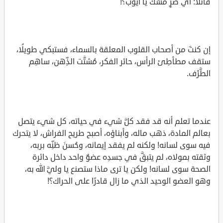
قائلًا: أي ضرٍّ مسَّك يا أيوب؟!
إن كنتَ من أصحاب القلوب المعلقة بالسماء، فستبكي طويلًا،
ستقف مطأطِئ الرأس، حائر الفكر، مُشتَّت الذِّهن، ساهِم
الطَّرْف.
عندما تعلم أنه قد فقد كلَّ شيء في حياته، كل شيء يتصل
بعالم المادة، ذهب ماله، وأبناؤه، أصبح طريح الفراش، لا يتحرك
فيه سوى لسانه! ولكنه لم يفقد إيمانه، وحُسنَ ظنِّه بربه،
وثقته بمولاه، لم يتبقَّ في جسدِه عضوٌ واحد داخل دائرة
الصحة سوى لسانه! ولكن يا ترى ماذا ستصنع يا وليَّ الله به،
وهو العضو الوحيد الذي ما زال قادرًا على الحراك؟!