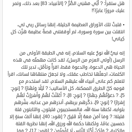
هل ستقرأ: ? أَنِّي مَسَّنِيَ الضُّرُّ ? [الأنبياء: 83] بعد ذلك، وتمر
عليك مرورًا عابرًا؟!
• قلبتُ تلك الأوراق العظيمة الجليلة، إنها رسائل ربي لي،
انتقلت بين سورة وسورة، ثم أوقفتني قصةٌ عظيمة هزَّت كل
كِياني!
إنه نبيُّ الله نوحٌ عليه السلام، إنه في الطبقة الأولى من
الرسل (أولي العزم من الرسل)، لقد كانت مهمتُه في هذه
الحياة هي الدعوة، والدعوة فقط، اقرَأْ وتأمَّل، تدبر تلك
الكلمات، اجعَلْها تخاطب عقلك، ولا تجعَلْ منتهاها لسانك، اقرأ
لتعلمَ كم عانى أنبياء الله عليهم السلام، لقد استخدم مع
قومِه كلَّ الطرق الممكنة، كل الأساليب؛ ? لَيْلًا وَنَهَارًا ? [نوح:
5]، ? دَعَوْتُهُمْ جِهَارًا ? [نوح: 8]، ? أَعْلَنْتُ لَهُمْ وَأَسْرَرْتُ لَهُمْ
إِسْرَارًا ? [نوح: 9]، ذكَّرهم بربهم، أنذرهم من عذابه، بشَّرهم
بثوابه، لكنها سنة الله، فالمستجيبون قليلون، والثابتون قلة
قليلة؛ ? وَمَا آمَنَ مَعَهُ إِلَّا قَلِيلٌ ? [هود: 40]، إنها ألفُ سنةٍ إلا
خمسين عامًا، ولكنها حكمة الله ورزق الله، إنها نظرية القلة
والكثرة، ? وَلَكِنَّ أَكْثَرَ النَّاسِ لَا يُؤْمِنُونَ ? [هود: 17]، ? وَمَا