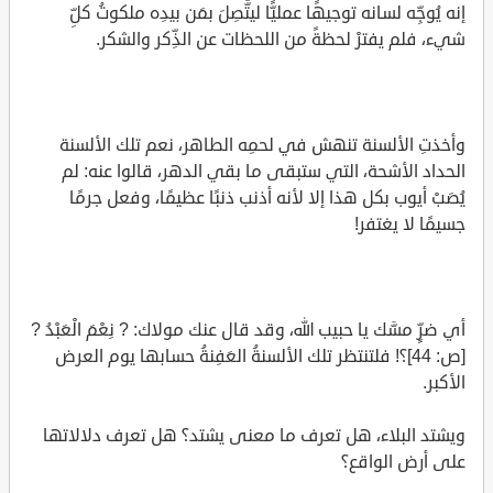
إنه يُوجِّه لسانه توجيهًا عمليًّا ليتَّصِلَ بمَن بيدِه ملكوتُ كلِّ
شيء، فلم يفترْ لحظةً من اللحظات عن الذِّكر والشكر.
وأخذتِ الألسنة تنهش في لحمِه الطاهر، نعم تلك الألسنة
الحداد الأشحة، التي ستبقى ما بقي الدهر، قالوا عنه: لم
يُصَبْ أيوب بكل هذا إلا لأنه أذنب ذنبًا عظيمًا، وفعل جرمًا
جسيمًا لا يغتفر!
أي ضرٍّ مسَّك يا حبيب الله، وقد قال عنك مولاك: ? نِعْمَ الْعَبْدُ ?
[ص: 44]؟! فلتنتظر تلك الألسنةُ العَفِنةُ حسابها يوم العرض
الأكبر.
ويشتد البلاء، هل تعرف ما معنى يشتد؟ هل تعرف دلالاتها
على أرض الواقع؟