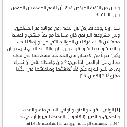
وليس من التقية المرخص فيها أن تقوم المودة بين المؤمن
وبين الكافر[8].
هذا، ولا يوجد تعارضٌ بين النهي عن موالاة غير المسلمين،
وبين مشروعية البر بمن كان مسالماً موادعاً منهم، والقسط
معه؛ لأن هناك فرقا بين الموالاة التي من لوازمها الحب
والنصرة والصداقة والقرب، وبين البر والقسط الذي لا يعدو أن
يكون ضرباً من الإحسان في المعاملة فقط، كما في قوله
تعالى عن الوالدين الكافرين: ? وَإِنْ جَاهَدَاكَ عَلى أَنْ تُشْرِكَ
بِي مَا لَيْسَ لَكَ بِهِ عِلْمٌ فَلَا تُطِعْهُمَا وَصَاحِبْهُمَا فِي الدُّنْيَا
مَعْرُوفًا ? [لقمان: 15].
[1] الولي: القرب، والدنو، والولي: الاسم منه، والمحب،
والصديق، والنصير. (القاموس المحيط، الفيروز آبادي، ص
1344، مؤسسة الرسالة، بيروت. ط السادسة 1419هـ -