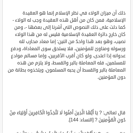
ذلك أن ميزان الولاء في نظر الإسلام إنما هو العقيدة
الإسلامية، فمن كان من أهل هذه العقيدة وجب له الولاء -
كما دلت على ذلك النصوص التي أشرنا إلى بعضها -، ومن
كان خارج دائرة العقيدة الإسلامية فليس له من هذا الولاء
نصيب، وهو بعد هذا واحدٌ من اثنين: إما معاد محارب لله
ورسوله ومناوئ للمؤمنين، فلا يستحق سوى المعاداة، ودفع
عدوانه إذا اعتدى، ولو كان أقرب الأقربين، وإما مسالم موادع
للمسلمين، فله المعاملة بالبر والقسط، ولا يلزم من هذه
المعاملة بالبر والقسط أن يحبه المسلمون، ويتخذوه بطانة من
دون المؤمنين.
قال تعالى: ? يَا أَيُّهَا الَّذِينَ آَمَنُوا لَا تَتَّخِذُوا الْكَافِرِينَ أَوْلِيَاءَ مِنْ
دُونِ الْمُؤْمِنِينَ ? [النساء: 144].