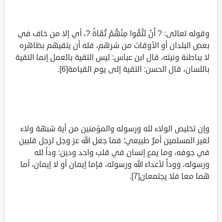
وقوله تعالى: ? أَنْ تَتَّقُوا مِنْهُمْ تُقَاةً ?، أي إلا من خاف في
بعض البلدان أو الأوقات من شرهم، فله أن يتقيهم بظاهره
لا بباطنة ونيته، قال ابن عباس: ليس التقية بالعمل إنما التقية
باللسان، قال الحسن: التقية إلى يوم القيامة[6].
وإن تخليص الولاء لله ورسوله والمؤمنين من أية شبهة ولاء
لغير المسلمين أمرٌ طبيعي؛ فما جعل الله عز وجل لرجل قلبين
في جوفه، وما يمع إنسان في قلب واحد ودين: وداً لله
ورسوله، ووداً لأعداء الله ورسوله، فإما إيمان أو لا إيمان، أما
هما معا فلا يجتمعان[7].