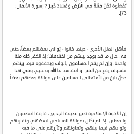
تَفْعَلُوهُ تَكُنْ فِتْنَةٌ فِي الْأَرْضِ وَفَسَادٌ كَبِيرٌ ? [سورة الأنفال:
73].
فأهل الملل الأخرى - حيثما كانوا - يُوالي بعضهم بعضاً، حتى
في حال ما قد يوجد بينهم من اختلافات؛ إذ الكفر كله ملة
واحدة، وإن لم يقم المسلمون بالولاء ويحققوه فيما بينهم
فلسوف يقع من الفتن والمفاسد ما الله به عليم، وفي هذا
حضٌّ بليغ من الله تعالى للمسلمين على موالاة بعضهم بعضاً.
إن الأخوة الإسلامية تصير عديمة الجدوى، فارغة المضمون
والمعنى، إذا لم تكلل بموالاة المسلمين لبعضهم، وتقاربهم
وتوادهم فيما بينهم، وتعاونهم وتآزرهم على ما فيه