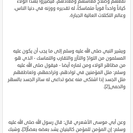
نفعهم وصلاح معاشهم ومعادهم، فيصيروا بهذا الولاء
كياناً واحداً قوياً متماسكاً، له تقديره ووزنه في دنيا الناس،
وعالم التكتلات العاتية الجبارة.
ويشير النبي صلى الله عليه وسلم إلى ما يجب أن يكون عليه
المسلمون من التوادِّ والتآزر والتقارب والتماسك - الذي هو
من مظاهر الولاء ومن ثماره أيضا - فيقول صلى الله عليه
وسلم: مثل المؤمنين في توادهم، وتراحمهم، وتعاطفهم
مثل الجسد إذا اشتكى منه عضو تداعى له سائر الجسد بالسهر
والحمى[2].
وعن أبي موسى الأشعري قال: قال رسول الله صلى الله عليه
وسلم: إن المؤمن للمؤمن كالبنيان يشد بعضه بعضاً[3]، وشبك