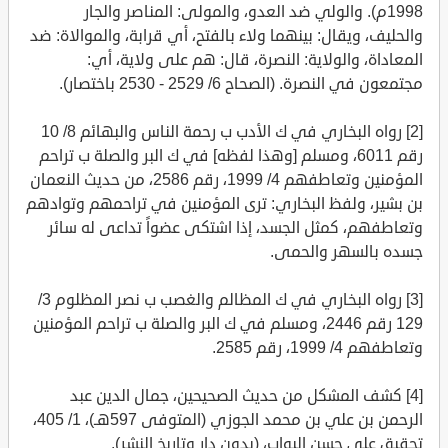
1998م). والولي ضد العدو، والمولى: المناصر والجار
والحليف، ويقال: بينهما ولاء بالفتح، أي قرابة، والموالاة: ضد
المعاداة، والولاية: النصرة، قال: هم على ولاية، أي:
مجتمعون في النصرة. (الصحاح 6/ 2529 - 2530 باختصار).
[2] رواه البخاري في ك الأدب ب رحمة الناس والبهائم 8/ 10
رقم 6011، ومسلم [وهذا لفظه] في ك البر والصلة ب تراحم
المؤمنين وتعاطفهم 4/ 1999، رقم 2586، من حديث النعمان
بن بشير، ولفظ البخاري: ترى المؤمنين في تراحمهم وتوادهم
وتعاطفهم، كمثل الجسد، إذا اشتكى عضواً تداعى له سائر
جسده بالسهر والحمى.
[3] رواه البخاري في ك المظالم والغصب ب نصر المظلوم 3/
129 رقم 2446، ومسلم في ك البر والصلة ب تراحم المؤمنين
وتعاطفهم 4/ 1999، رقم 2585.
[4] كشف المشكل من حديث الصحيحين، جمال الدين عبد
الرحمن بن علي بن محمد الجوزي (المتوفى 597هـ)، 1/ 405،
تحقيق علي حسن البواب، (بدون دار وتاريخ النشر).