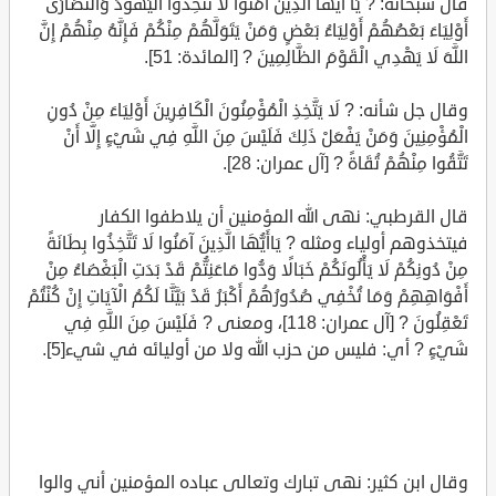
قال سبحانه: ? يَا أَيُّهَا الَّذِينَ آَمَنُوا لَا تَتَّخِذُوا الْيَهُودَ وَالنَّصَارَى
أَوْلِيَاءَ بَعْضُهُمْ أَوْلِيَاءُ بَعْضٍ وَمَنْ يَتَوَلَّهُمْ مِنْكُمْ فَإِنَّهُ مِنْهُمْ إِنَّ
اللَّهَ لَا يَهْدِي الْقَوْمَ الظَّالِمِينَ ? [المائدة: 51].
وقال جل شأنه: ? لَا يَتَّخِذِ الْمُؤْمِنُونَ الْكَافِرِينَ أَوْلِيَاءَ مِنْ دُونِ
الْمُؤْمِنِينَ وَمَنْ يَفْعَلْ ذَلِكَ فَلَيْسَ مِنَ اللَّهِ فِي شَيْءٍ إِلَّا أَنْ
تَتَّقُوا مِنْهُمْ تُقَاةً ? [آل عمران: 28].
قال القرطبي: نهى الله المؤمنين أن يلاطفوا الكفار
فيتخذوهم أولياء ومثله ? يَاأَيُّهَا الَّذِينَ آمَنُوا لَا تَتَّخِذُوا بِطَانَةً
مِنْ دُونِكُمْ لَا يَأْلُونَكُمْ خَبَالًا وَدُّوا مَاعَنِتُّمْ قَدْ بَدَتِ الْبَغْضَاءُ مِنْ
أَفْوَاهِهِمْ وَمَا تُخْفِي صُدُورُهُمْ أَكْبَرُ قَدْ بَيَّنَّا لَكُمُ الْآيَاتِ إِنْ كُنْتُمْ
تَعْقِلُونَ ? [آل عمران: 118]، ومعنى ? فَلَيْسَ مِنَ اللَّهِ فِي
شَيْءٍ ? أي: فليس من حزب الله ولا من أوليائه في شيء[5].
وقال ابن كثير: نهى تبارك وتعالى عباده المؤمنين أني والوا