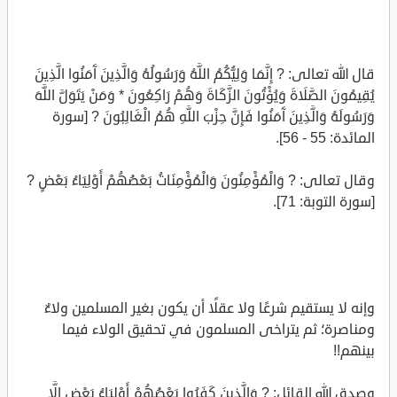
قال الله تعالى: ? إِنَّمَا وَلِيُّكُمُ اللَّهُ وَرَسُولُهُ وَالَّذِينَ آَمَنُوا الَّذِينَ
يُقِيمُونَ الصَّلَاةَ وَيُؤْتُونَ الزَّكَاةَ وَهُمْ رَاكِعُونَ * وَمَنْ يَتَوَلَّ اللَّهَ
وَرَسُولَهُ وَالَّذِينَ آَمَنُوا فَإِنَّ حِزْبَ اللَّهِ هُمُ الْغَالِبُونَ ? [سورة
المائدة: 55 - 56].
وقال تعالى: ? وَالْمُؤْمِنُونَ وَالْمُؤْمِنَاتُ بَعْضُهُمْ أَوْلِيَاءُ بَعْضٍ ?
[سورة التوبة: 71].
وإنه لا يستقيم شرعًا ولا عقلًا أن يكون بغير المسلمين ولاءٌ
ومناصرة؛ ثم يتراخى المسلمون في تحقيق الولاء فيما
بينهم!!
وصدق الله القائل: ? وَالَّذِينَ كَفَرُوا بَعْضُهُمْ أَوْلِيَاءُ بَعْضٍ إِلَّا