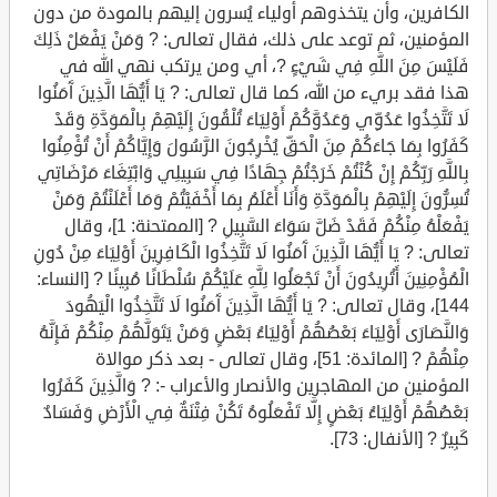
الكافرين، وأن يتخذوهم أولياء يُسرون إليهم بالمودة من دون
المؤمنين، ثم توعد على ذلك، فقال تعالى: ? وَمَنْ يَفْعَلْ ذَلِكَ
فَلَيْسَ مِنَ اللَّهِ فِي شَيْءٍ ?، أي ومن يرتكب نهي الله في
هذا فقد بريء من الله، كما قال تعالى: ? يَا أَيُّهَا الَّذِينَ آَمَنُوا
لَا تَتَّخِذُوا عَدُوِّي وَعَدُوَّكُمْ أَوْلِيَاءَ تُلْقُونَ إِلَيْهِمْ بِالْمَوَدَّةِ وَقَدْ
كَفَرُوا بِمَا جَاءَكُمْ مِنَ الْحَقِّ يُخْرِجُونَ الرَّسُولَ وَإِيَّاكُمْ أَنْ تُؤْمِنُوا
بِاللَّهِ رَبِّكُمْ إِنْ كُنْتُمْ خَرَجْتُمْ جِهَادًا فِي سَبِيلِي وَابْتِغَاءَ مَرْضَاتِي
تُسِرُّونَ إِلَيْهِمْ بِالْمَوَدَّةِ وَأَنَا أَعْلَمُ بِمَا أَخْفَيْتُمْ وَمَا أَعْلَنْتُمْ وَمَنْ
يَفْعَلْهُ مِنْكُمْ فَقَدْ ضَلَّ سَوَاءَ السَّبِيلِ ? [الممتحنة: 1]، وقال
تعالى: ? يَا أَيُّهَا الَّذِينَ آَمَنُوا لَا تَتَّخِذُوا الْكَافِرِينَ أَوْلِيَاءَ مِنْ دُونِ
الْمُؤْمِنِينَ أَتُرِيدُونَ أَنْ تَجْعَلُوا لِلَّهِ عَلَيْكُمْ سُلْطَانًا مُبِينًا ? [النساء:
144]، وقال تعالى: ? يَا أَيُّهَا الَّذِينَ آَمَنُوا لَا تَتَّخِذُوا الْيَهُودَ
وَالنَّصَارَى أَوْلِيَاءَ بَعْضُهُمْ أَوْلِيَاءُ بَعْضٍ وَمَنْ يَتَوَلَّهُمْ مِنْكُمْ فَإِنَّهُ
مِنْهُمْ ? [المائدة: 51]، وقال تعالى - بعد ذكر موالاة
المؤمنين من المهاجرين والأنصار والأعراب -: ? وَالَّذِينَ كَفَرُوا
بَعْضُهُمْ أَوْلِيَاءُ بَعْضٍ إِلَّا تَفْعَلُوهُ تَكُنْ فِتْنَةٌ فِي الْأَرْضِ وَفَسَادٌ
كَبِيرٌ ? [الأنفال: 73].