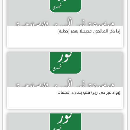
إذا ذكر الصالحون فحيهلا بعمر (خطبة)
{بواد غير ذي زرع} قلب يضيء العتمات