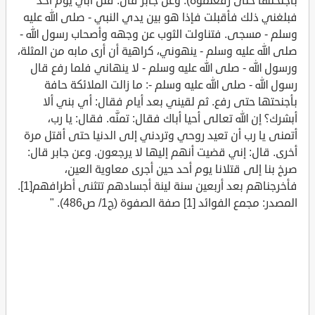
بأجنحتها حتى رفعتموه). وعن جابر قال: قتل أبي يوم أحد
فبلغني ذلك فأقبلت فإذا هو بين يدي النبي - صلى الله عليه
وسلم - مسجى. فتناولت الثوب عن وجهه وأصحاب رسول الله -
صلى الله عليه وسلم - ينهوني، كراهية أن أرى مابه من المثلة،
ورسول الله - صلى الله عليه وسلم - لا ينهاني فلما رفع قال
رسول الله - صلى الله عليه وسلم -: ما زالت الملائكة حافة
بأجنحتها حتى رفع. ثم لقيني بعد أيام فقال: أي بني ألا
أبشرك؟ إن الله تعالى أحيا أباك فقال: تمنَّه. فقال: يا رب،
أتمنى يا رب أن تعيد روحي وتردني إلى الدنيا حتى أقتل مرة
أخرى. قال: إني قضيت أنهم إليها لا يرجعون. وعن جابر قال:
صرخ بنا إلى قتلانا يوم أحد حين أجرى معاوية العين،
فأخرجناهم بعد أربعين سنة لينة أجسادهم تتثنى أطرافهم[1].
المصدر: مجمع الفوائد [1] صفة الصفوة (ج1/ ص486). "