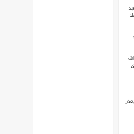
بد
لا
ِ
له
ى
 بعض