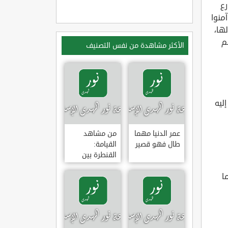
رع
منوا
لها،
م
الأكثر مشاهدة من نفس التصنيف
ليه
عمر الدنيا مهما
من مشاهد
طال فهو قصير
القيامة:
القنطرة بين
الجنة والنار
ا