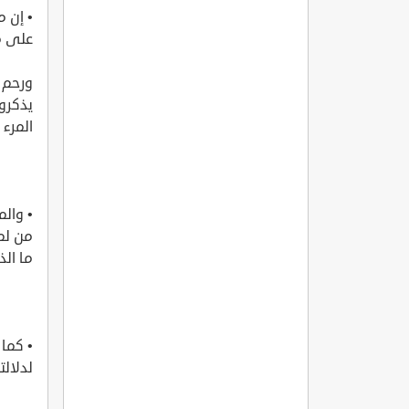
• إن م
على م
ورحم ا
يذكرون
المرء ل
• والم
من لم
ما الذ
• كما 
لدلالت