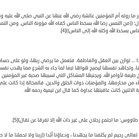
 ما روته أم المؤمنين عائشة رضي الله عنها عن النبي صلى الله عليه و
ل: ((من التمس رضا الله بسخط الناس كفاه الله مؤونة الناس. ومن الت
ناس بسخط الله وكله الله إلى الناس))[4].
 ... توازن بين العقل والعاطفة. فتعمل ما يرضي ربها، ولو على حسا
ا، وتجاهد نفسها ليصبح هواها تبعا لما جاء به الشرع مما يهذب نفس
طيعة لأوامر الله. ويجنبها المشاكل التي تسببها صحبة غير المؤمنين
اء من محارمها، والمؤمنات ذوات الخلق والدين. فالمخالة إذا كانت على
الاثنين كانت عاقبتها عداوة كما قال ابن تيمية رحمه الله.
اووس: ما اجتمع رجلان على غير ذات الله إلا تفرقا عن تقال)[5].
ه تعالى رحيم لم يكلفنا ما يجهدنا ، ودعاؤنا أبًدا ((ربنا ولا تحملنا ما لا 