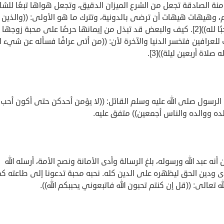
نة الصادقة تجعل من الشرع الميزان الدقيق، وتجعل هواها تبعًا للشا
، وهيهات هيهات أن ترضى بالدونية، وتترك ما هو الأولى: ((والذين آ
أشد حبًا لله))[2]. كيف والبعض قد تبذل من إيمانها حرصًا على محبة زوجها 
لعرافين فتخسر الدنيا والآخرة لأن: ((من أتى عرافًا فسأله عن شيء ل
 صلاة أربعين ليلة))[3].
الرسول صلى الله عليه وسلم القائل: ((لا يؤمن أحدكن حتى أكون أحب إ
ده ووالده والناس أجمعين)) متفق عليه.
أنه عبد الله ورسوله، بلغ الرسالة وأدى الأمانة ونصح الأمة، أرسله الله
 ودين الحق ليظهره على الدين كله. نحبه محبة تدعونا إلى طاعته كم
له تعالى: ((قل إن كنتم تحبون الله فاتبعوني يحببكم الله)).