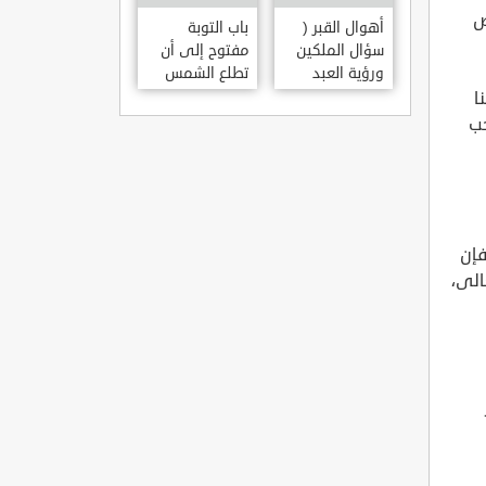
ص
أهوال القبر (
باب التوبة
سؤال الملكين
مفتوح إلى أن
ورؤية العبد
تطلع الشمس
مكانه )
من مغربها
ا
حب
فإن
الى،