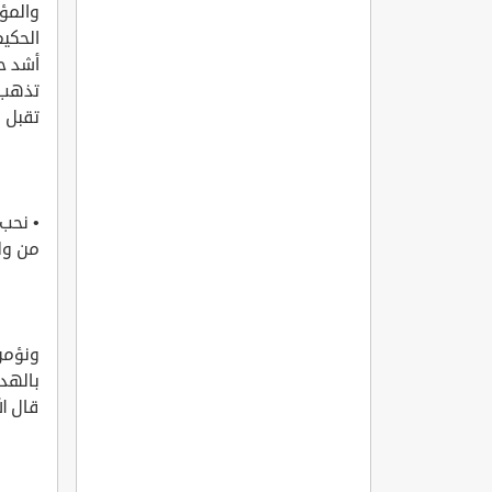
والمؤم
الحكيم
تذهب ل
تقبل له
• نحب 
من ول
ونؤمن 
بالهدى
قال ال