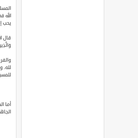
المسل
الله ف
يحب إل
قال الله 
وَالَّذِين
والفرق
لله. و
للمسيح
أما ال
الجاه