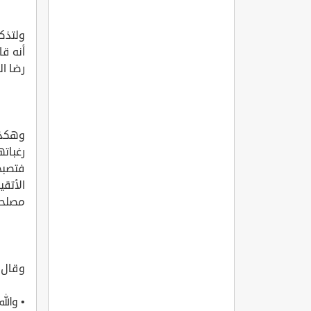
ولتذكر
أنه قا
رضا ال
وهكذا
رغباته
فتصبح 
الأتقي
مصلحة 
وقال ط
• والل