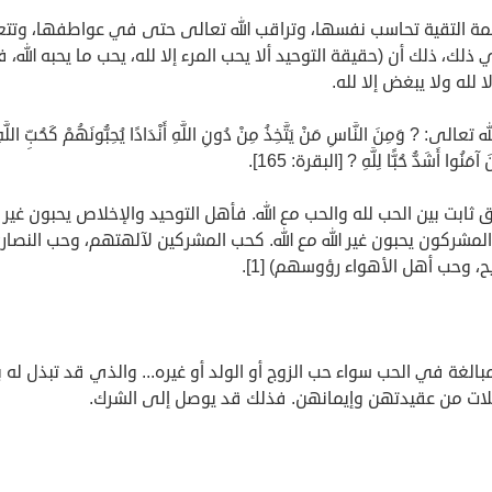
مة التقية تحاسب نفسها، وتراقب الله تعالى حتى في عواطفها، وتتع
ي ذلك، ذلك أن (حقيقة التوحيد ألا يحب المرء إلا لله، يحب ما يحبه الله، ف
ا لله ولا يبغض إلا لله.
تعالى: ? وَمِنَ النَّاسِ مَنْ يَتَّخِذُ مِنْ دُونِ اللَّهِ أَنْدَادًا يُحِبُّونَهُمْ كَحُبِّ اللَّه
َ آمَنُوا أَشَدُّ حُبًّا لِلَّهِ ? [البقرة: 165].
 ثابت بين الحب لله والحب مع الله. فأهل التوحيد والإخلاص يحبون غير ال
المشركون يحبون غير الله مع الله. كحب المشركين لآلهتهم، وحب النصار
، وحب أهل الأهواء رؤوسهم) [1].
مبالغة في الحب سواء حب الزوج أو الولد أو غيره... والذي قد تبذل له
لات من عقيدتهن وإيمانهن. فذلك قد يوصل إلى الشرك.