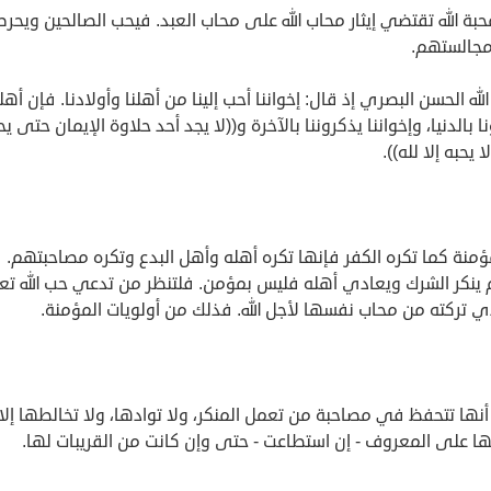
حبة الله تقتضي إيثار محاب الله على محاب العبد. فيحب الصالحين ويحر
جالستهم.
لله الحسن البصري إذ قال: إخواننا أحب إلينا من أهلنا وأولادنا. فإن أهلن
ا بالدنيا، وإخواننا يذكروننا بالآخرة و((لا يجد أحد حلاوة الإيمان حتى ي
ا يحبه إلا لله)).
ؤمنة كما تكره الكفر فإنها تكره أهله وأهل البدع وتكره مصاحبتهم. 
 ينكر الشرك ويعادي أهله فليس بمؤمن. فلتنظر من تدعي حب الله تع
ي تركته من محاب نفسها لأجل الله. فذلك من أولويات المؤمنة.
أنها تتحفظ في مصاحبة من تعمل المنكر، ولا توادها، ولا تخالطها إلا
ها على المعروف - إن استطاعت - حتى وإن كانت من القريبات لها.