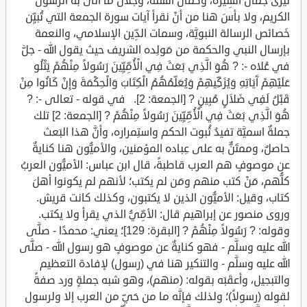
ليرى جمال السِّيرة، وكمال السُّنَّة، وجَلال ما أتى به الرسول
الكريم، ولا بأسَ هنا من أنْ نقرأ آيات سورة الجمعة التي تُبيِّن
خَصائص الرسالة النبويَّة، وسمات الدِّين الإسلامي، والنعمة
بإرسال النبي والحكمة من مَولِده الشريف حيث يقول الله - جلَّ
في عُلاه -: ? هُوَ الَّذِي بَعَثَ فِي الْأُمِّيِّينَ رَسُولاً مِنْهُمْ يَتْلُو
عَلَيْهِمْ آَيَاتِهِ وَيُزَكِّيهِمْ وَيُعَلِّمُهُمُ الْكِتَابَ وَالْحِكْمَةَ وَإِنْ كَانُوا مِنْ
قَبْلُ لَفِي ضَلاَلٍ مُبِينٍ ? [الجمعة: 2]. في قوله - تعالى -: ?
هُوَ الَّذِي بَعَثَ فِي الْأُمِّيِّينَ رَسُولاً مِنْهُمْ ? [الجمعة: 2] تلك
جملةٌ اسميَّة تفيدُ ثُبوت الحكم واستِمراره، وأنَّ هذا البَعث
حاصلٌ، وممتَنٌّ به على عِباده المؤمنين، والأميُّون هنا كنايةٌ
عن موصوفٍ هم العرب قاطبةً، قال ابن عباس: الأميُّون العربُ
كلُّهم، مَنْ كتب منهم ومَن لم يكتب؛ لأنهم لم يكونوا أهلَ
كتاب، وقيل: الأميُّون الذين لا يكتبون، وكذلك كانت قريش.
وروى منصور عن إبراهيم قال: الأمِّيُّ الذي يقرأ ولا يكتب.
وقوله: ? رَسُولاً مِنْهُمْ ? [البقرة: 129]؛ يعني: محمدًا - صلَّى
الله عليه وسلَّم - فهو كنايةٌ عن موصوفٍ هو رسول الله - صلَّى
الله عليه وسلَّم - والتنكير هنا في (رسول) لإفادة التعظيم
والتبجيل، وأعقَبَه بقوله: (منهم)، وهو شبه جملةٍ ورد صفةً
لقوله (رسولاً)؛ ولذلك فإنَّه ما من حَيٍّ من العرب إلا ولرسول