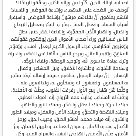
أصحابه، أولئك الذين أكَلُوا من ورائه الكثير، وحقَّقوا أرباحًا لا
تُوصَف من الضحك على الدهماء، وإشاعة الفَوضَى والفساد؛
لأنهم يعلَمُون أنَّ بقاءَهم مرهونٌ بإشاعة الفَوضَى، واستِقرار
أسباب الفساد، وتعطل العقل، وخَراب الفكر وتعطيل الإبداع
والخيال، وانهيار النُّخَبِ المفكِّرة، وإشاعة الفقر حتى يظلَّ
الناس مُنساقِين وراء أصحاب الأموال الذين يُوجِّهون عُقولَهم،
ويُغيِّرون أفكارهم، فجاء الرسول الكريم ليعدل المسار، ويُقوِّم
المعْوَجَّ، ويُقِيم المائل، ويرجع للناس حقَّها في الفهم والحريَّة
وترك عِبادة ما سوى الله، وتوحيد الوجهة، ونَقاء التوجُّه،
وسلامة السُّلوك، وطَهارة الأخلاق، ونبل المشاعر، وكمال
الإنسان. إنَّ ميلاد الرسول وظهور حقيقة إرساله لَمِمَّا يفتَخِر
به المسلمون، ويَعِيشون له ويعمَلُون به، ويُدافِعون عنه،
وكلَّما هَلَّ هلال ربيعٍ الأول رَفرَفت القُلوب، وحنَّتْ له الأفئدة،
ورَقَّتْ له المشاعر، وذابَتْ معه الأرواح، إنَّه المولد العظيم،
ميلاد الحريَّة وميلاد العقل والفكر، وميلاد النور والطهر،
وميلاد النهضة والتطوُّر، وميلاد الأمَل والعمَل، وميلاد الحبُور
والسُّرور، إنَّه ميلاد محمد، أطهر الخلق، وحبيب الحق، ورمز
الكمال، وشارة الأمان، وعنوان العَفاف، وطريق الإيمان، وبرُّ
الأمان، صلَّى الله على الهادي البشير، والسراج المنير، وكل