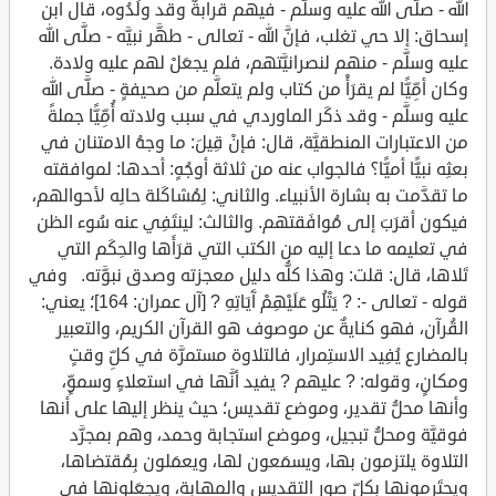
الله - صلَّى الله عليه وسلَّم - فيهم قرابةٌ وقد ولَدُوه، قال ابن
إسحاق: إلا حي تغلب، فإنَّ الله - تعالى - طهَّر نبيَّه - صلَّى الله
عليه وسلَّم - منهم لنصرانيَّتهم، فلم يجعَلْ لهم عليه ولادة.
وكان أمِّيًّا لم يقرَأْ من كتاب ولم يتعلَّم من صحيفةٍ - صلَّى الله
عليه وسلَّم - وقد ذكَر الماوردي في سبب ولادته أُمِّيًّا جملةً
من الاعتبارات المنطقيَّة، قال: فإنْ قِيلَ: ما وجهُ الامتنان في
بعثِه نبيًّا أميًّا؟ فالجواب عنه من ثلاثة أوجُهٍ: أحدها: لموافقته
ما تقدَّمت به بشارة الأنبياء. والثاني: لِمُشاكَلة حالِه لأحوالهم،
فيكون أقرَبَ إلى مُوافَقتهم. والثالث: لينتَفِي عنه سُوء الظن
في تعليمه ما دعا إليه من الكتب التي قرَأَها والحِكَم التي
تَلاها، قال: قلت: وهذا كلُّه دليل معجزته وصدق نبوَّته. وفي
قوله - تعالى -: ? يَتْلُو عَلَيْهِمْ آَيَاتِهِ ? [آل عمران: 164]؛ يعني:
القُرآن، فهو كنايةٌ عن موصوف هو القرآن الكريم، والتعبير
بالمضارع يُفِيد الاستِمرار، فالتلاوة مستمرَّة في كلِّ وقتٍ
ومكانٍ، وقوله: ? عليهم ? يفيد أنَّها في استعلاءٍ وسموٍّ،
وأنها محلُّ تقدير، وموضع تقديس؛ حيث ينظر إليها على أنها
فوقيَّة ومحلُّ تبجيل، وموضع استجابة وحمد، وهم بمجرَّد
التلاوة يلتزمون بها، ويسمَعون لها، ويعمَلون بِمُقتضاها،
ويحتَرِمونها بكلِّ صور التقديس والمهابة، ويجعَلونها في