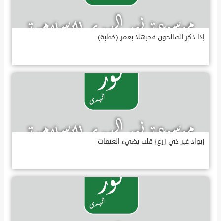
إذا ذكر الصالحون فحيهلا بعمر (خطبة)
{بواد غير ذي زرع} قلب يضيء العتمات