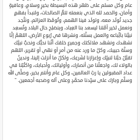
عام وكل مسلم على ظهر هذه البسيطة بخيرٍ وسلامٍ، وعافيةٍ
وأمان، والحمد لله الذي بنعمته تتمُّ الصالحات، ولنبدأ بفهمٍ
جديد نُولَد معه، وتولَد فينا الهمم، وتُوقَظ العزائم، ونتَّحِد
ونعمل لخير أمَّتنا ليسعد بنا العِباد، وينصَلِح حال البلاد ونُسعِد
نبيَّنا باتِّباعه والعمل بسنَّته، ونشرها في رُبوع الأرض، اللهمَّ إنَّا
نشهدك ونشهد ملائكتك وجميع خلقك أنَّنا نحبُّك ونحبُّ نبيَّك
وسنَّة حبيبك، وكلَّ ما ورد عنه من أمرٍ أو نهي أو تقرير، اللهم
تقبَّلْ حبَّنا لنبيِّك وإعزازنا لشَرعِك، ولكلِّ ما أنزلت إلينا، وندينُ
بالولاء لك، واجعَلْنا من أنصارك، وأوليائك، وأحبابك، واكتُبْنا في
عداد المقبولين يا ربَّ العالمين، وكل عام وأنتم بخير، وصلَّى الله
وسلَّم وبارَك على سيِّدنا محمَّدٍ وعلى آله وصَحبه أجمعين. "