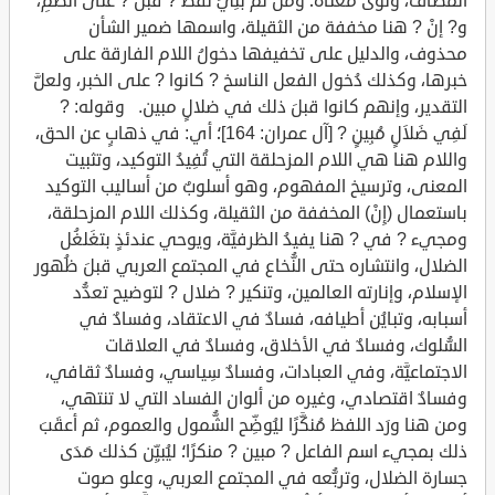
المضاف، ونوى معناه؛ ومن ثَمَّ بُنِيَ لفظ ? قبلُ ? على الضمِّ،
و? إنْ ? هنا مخففة من الثقيلة، واسمها ضمير الشأن
محذوف، والدليل على تخفيفها دخولُ اللام الفارقة على
خبرها، وكذلك دُخول الفعل الناسخ ? كانوا ? على الخبر، ولعلَّ
التقدير، وإنهم كانوا قبلَ ذلك في ضلالٍ مبين. وقوله: ?
لَفِي ضَلاَلٍ مُبِينٍ ? [آل عمران: 164]؛ أي: في ذهابٍ عن الحق،
واللام هنا هي اللام المزحلقة التي تُفِيدُ التوكيد، وتثبيت
المعنى، وترسيخ المفهوم، وهو أسلوبٌ من أساليب التوكيد
باستعمال (إِنْ) المخففة من الثقيلة، وكذلك اللام المزحلقة،
ومجيء ? في ? هنا يفيدُ الظرفيَّة، ويوحي عندئذٍ بتغَلغُل
الضلال، وانتشاره حتى النُّخاع في المجتمع العربي قبلَ ظُهور
الإسلام، وإنارته العالمين، وتنكير ? ضلال ? لتوضيح تعدُّد
أسبابه، وتبايُن أطيافه، فسادٌ في الاعتقاد، وفسادٌ في
السُّلوك، وفسادٌ في الأخلاق، وفسادٌ في العلاقات
الاجتماعيَّة، وفي العبادات، وفسادٌ سِياسي، وفسادٌ ثقافي،
وفسادٌ اقتصادي، وغيره من ألوان الفساد التي لا تنتهي،
ومن هنا ورَد اللفظ مُنكَّرًا ليُوضِّح الشُّمول والعموم، ثم أعقَبَ
ذلك بمجيء اسم الفاعل ? مبين ? منكرًا؛ ليُبيِّن كذلك مَدَى
جسارة الضلال، وتربُّعه في المجتمع العربي، وعلو صوت