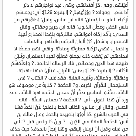
أعيُنهم، وفي حُرِّ أفئدتهم، وهي قيد نَواظِرهم لا دَبْرَ
آذانهم. وقوله: ? وَيُزَكِّيهِمْ ? [البقرة: 129]؛ أي: يجعلهم
أزكياء القلوب بالإيمان؛ قاله ابن عباس، وقيل: يُطهِّرهم من
دنس الكفر، وعَطَنِ الذنوب؛ قاله ابن جريج ومقاتل، وقال
السدي: يأخُذ زكاة أموالهم، فالتزكية بلفظ المضارع تُفِيدُ
الاستمرار، وتشمَل كلَّ ألوان التزكية والطُّهر، والعَفاف
والكمال، فهي تزكية معنويَّة وماديَّة، وهي لهم جميعًا لا
لآحادهم. ثم يُعْقِبُ ذلك بجملةٍ فعليَّةٍ تفيد الاستمرار، وتُبيِّن
طبيعةَ هذا الدين وخصائص تلك الرسالة الخاتمة، ? وَيُعَلِّمُهُمُ
الْكِتَابَ ? [البقرة: 129]؛ يعني: القُرآن، فـ(أل) فيها عهديَّة،
وذهنيَّة، وكماليَّة، وتُفِيد الغلبة، فقد غلب ? الكتاب ? في
الاستِعمال للقُرآن الكريم، و? الحكمة ? كنايةٌ عن موصوف هو
السُّنَّة، فكُتُبُ التفاسير تذكُر أنَّ معنى الحكمة هو: السُّنَّة، فقد
ورد أنَّ هذا القول - أي: ? الحكمة ? بمعنى السنَّة - قاله
الحسن، وقال ابن عباس: الكتاب الخط بالقلم؛ لأنَّ الخطَّ فشا
في العرب بالشرع لَمَّا أُمِرُوا بتقييده بالخط، وقال مالك بن
أنس: الحكمةُ الفقهُ في الدِّين. ? وإنْ كانوا من قبل ?؛ أي:
من قبله وقبل أنْ يُرسَل إليهم، وهنا إيجازٌ بالحذف؛ حيث حذف