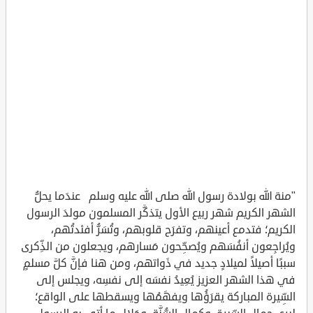
"منة الله بولادة رسول الله صلى الله عليه وسلم عندَما يحلُّ
الشهر الكريم شهر ربيع الأول يتذكَّر المسلمون مولدَ الرسول
الكريم؛ فتدمع أعينهم، وتفرَح قلوبهم، وتُسَرُّ أفئدتُهم،
ويُراجِعون أنفُسَهم ويُصحِّحون مَسارهم، ويجعلون من الذِّكرى
سببًا أصيلاً لميلادٍ جديد في ذَواتهم، ومن هنا فإنَّ كلَّ مسلمٍ
في هذا الشهر العزيز يُعِيدُ نفسَه إلى نفسِه، ويجلس إلى
السِّيرة المباركة يقرَؤُها ويفهَمُها ويسقطها على الواقع؛