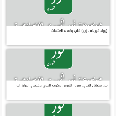
{بواد غير ذي زرع} قلب يضيء العتمات
من فضائل النبي: سرور الفرس بركوب النبي وخضوع البراق له