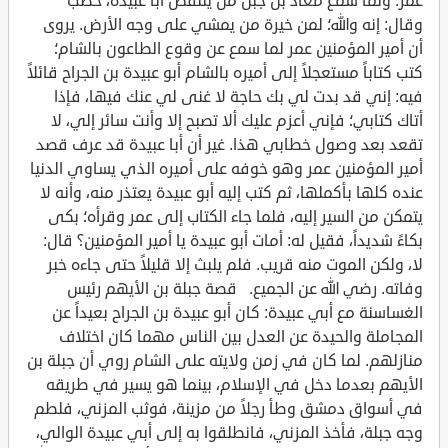
عمر. ولما سمع معاذ بن جبل من ينتقص أبا عبيدة، خطب
وقال: إنه والله؛ لمن خيرة من يمشي على وجه الأرض. يروى
أن أمير المؤمنين عمر لما سمع عن وقوع الطاعون بالشام؛
كتب كتاباً مستعجلاً إلى أميره بالشام أبو عبيدة بن الجراح قائلاً
فيه: إني قد بدت لي بك حاجة لا غنى لي عنك فيها، فإذا
أتاك كتابي؛ فإني أعزم عليك ألا تصبح إلا وأنت سائر إلي، لا
تقعد بعد وصول خطابي هذا. غير أن أبا عبيدة قد عرف قصد
أمير المؤمنين عمر وهو خوفه على أميره الذي يساوي الدنيا
عنده كلها بأكملها، ثم كتب إليه أبو عبيدة يعتذر منه، وأنه لا
يتمكن من السير إليه، فلما جاء الكتاب إلى عمر وقرأه؛ بكى
بكاءً شديداً، فقيل له: أمات أبو عبيدة يا أمير المؤمنين؟ قال:
لا، ولكن الموت منه قريب. فلم يلبث إلا قليلاً حتى جاءه خبر
وفاته. رضي الله عن الجميع. قصة جبلة بن الأيهم رئيس
الغساسنة مع أبي عبيدة: كان أبو عبيدة بن الجراح بعيداً عن
المجاملة والحيدة عن العدل بين الناس مهما كان اختلاف
منازلهم. لما كان في زمن ولايته على الشام روي أن جبلة بن
الأيهم بعدما دخل في الإسلام، بينما هو يسير في طريقه
في أسواق دمشق وطأ رجلاً من مزينة، فوثب المزني، فلطم
وجه جبلة، فأخذ المزني، فانطلقوا به إلى أبي عبيدة الوالي،