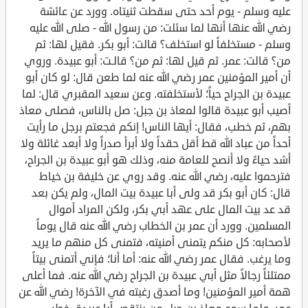
عليه وسلم - يوم أحد حتى سقطت ثنيتاه. وورد عن عائشة
رضي الله عنها أنها لما سئلت: من رسول الله - صلى الله عليه
وسلم - مستخلفاً لو استخلف؟ قالت: أبو بكر. فقيل لها: ثم
من؟ قالت: عمر. ثم قيل لها: ثم من؟ قالـت: أبو عبيدة. وروي
أن أمير المؤمنين عمر رضي الله عنه لما طعن قال: لو كان أبو
عبيدة بن الجراح حياً؛ لأستخلفته. وعن سعيد المقبري قال: لما
أصيب أبو عبيدة قالوا لمعاذ بن جبل: صل بالناس، فصلى معاذ
بهم، ثم خطب، فقال: أيها الناس! إنكم فجعتم برجل ما رأيت
أحداً من عباد الله قط أقل حقداً ولا أبرأ صدراً ولا أبعد غائلة ولا
أشد حياءً ولا أنصح للعامة منه، وذلك هو أبو عبيدة بن الجراح،
فترحموا عليه، رضي الله عنه. وقد روي عن خليفة بن خياط
قال: كان أبو بكر قد ولى أبا عبيدة بيت المال، ولم يكن بعد
قد عد بيت المال على عهد أبي بكر، ولكن المراد أموال
المسلمين. وورد أن عمر بن الخطاب رضي الله عنه قال يوماً
لأصحابه: كل منكم يتمنى أمنيته، فتمنى كل منهم ما يريد
وما يرغب. فقال عمر رضي الله عنه: أما أنا؛ فإني أتمنى بيتاً
ممتلئاً رجالاً مثل أبي عبيدة بن الجراح رضي الله عنه. فما أعلى
همة أمير المؤمنين! وما أصدق رغبته في الآخرة! رضي الله عن