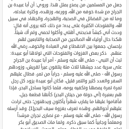
جعل من المسلمين من يصنع بمثل هذا. وروي: أن أبا عبيدة بن
الجراح مع شدة خوفه من الله، وورعه، وزهده، وكثرة عبادته،
وما له من الفضائل في الصحبة، والهجرة، والجهاد في سبيل
الله، والفتوحات الكثيرة على يده؛ مع ذلك كله يروى أنه قال:
وددت أني كبشاً فذبحني أهلي وأكلوا لحمي ولم أك شيئاًَ.
هكذا حال أولياء الله الصالحين من الصحابة والتابعين لهم
بإحسان، جمعوا بين الانقطاع في العبادة والخوف، رضي الله
عنهم. ذكر بعض الغزوات والفتوحات التي تولاها أبو عبيدة:
ثبت أن النبي - صلى الله عليه وسلم - أمر أبا عبيدة بن الجراح
على سرية عدد جيشها ثلاث مئة يتلقون عيراً لقريش، وزودهم
رسول الله - صلى الله عليه وسلم - جراباً من تمر، فطال عليهم
السفر والعدد كثير والتمر قليل، فكان أبو عبيدة يزود كل رجل
تمرة تمرة يمصها وتكفيه يومه، فلما كانوا بساحل البحر، فإذا
هم بعنبرة (أي حوتة من حيتان البحر) كأنها قطعة جبل،
فأقاموا عليها ما يقارب شهراً يأكلون ويدهنون؛ حتى ترادت
عليهم أحوالهم، وهذه تعرف بغزوة سيف البحر[1]. وقد أرسله
رسول الله - صلى الله عليه وسلم - مع نصارى نجران مرشداً
ومعلماً وجابياً كما سبق ذكره. ولما مات الصديق أبو بكر