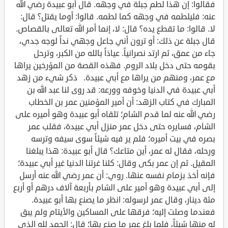
فقالوا: إن هذا لطم جبلة في وجهه. قال أبو عبيدة رضي الله
عنه: فليلطمه في وجهه كما لطمه. قالوا: أوما يقتل؟ قال:
لا. قالوا: ما تقطع يده؟ قال: لا، إنما أمر الله تعالى بالقصاص.
قال جبلة عن ذلك: أو ترون أني جاعل وجهي نداً لوجه جدي،
جاء من عمق، ثم ارتد نصرانياً. عياذاً بالله من الكبر، وترحل
بقومه حتى دخل بلاد الروم. فهذه القصة من المؤرخين يراها
مع عمر، ومنهم من يراها مع أبي عبيدة. ذكر شيء من زهد
أبي عبيدة في الدنيا وخوفه وورعه: قد روى لنا عبد الله بن
المبارك في كتاب الزهد: أن أمير المؤمنين عمر بن الخطاب
رضي الله عنه لما قدم الشام؛ تلقاه أبو عبيدة وهو أميره على
الشام، فسايره حتى دخل عمر منزل أبي عبيدة، فقلب عمر
بصره في بيت أميره؛ فلم ير فيه شيئاً سوى سيفه وترسه
ورحله، فقال له عمر، أين متاعك؟ قال أبو عبيدة: هذا يبلغنا
المقيل. ثم إن عمر بكى وقال: كلنا غرتنا الدنيا غير أبي عبيدة؛
فإنه أخذ بزمام نفسه عنها. روي: أن عمر رضي الله عنه أرسل
إلى أبي عبيدة وهو أمير على الشام بأربعة آلاف درهم أو أربع
مئة دينار، وقال عمر لرسوله: انظر ما يصنع بها أبو عبيدة.
فعندما وصلت إليه؛ فرقها على المساكين والأيتام ولم يبق
له منها شيئاً، فلما بلغ عمر ما صنع بها؛ قال: الحمد لله الذي