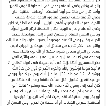
بدراً وشهد المشاهد كلها، وهو من العشرة المشهود لهم
بالجنة، وكان رضي الله عنه يدعى في الصحابة القوي الأمين،
وأمه هي من بنات عم أبيه؛ أسلمت. أوصافه الخلقية: كان
رضي الله عنه نحيف الجسم، معروق الوجه، طوالاً، خفيف
اللحية، خفيف العارضين، أهتم الثنيتين. أوصافه الخلقية: كان
رضي الله عنه وضيء الوجه، بهي الطلعة، ترتاح العين لمرآه،
وتأنس النفس للقياه، ويطمئن الفؤاد إليه، متواضعاً، شديد
الحياء، وكان رضي الله عنه موصوفاً بحسن الخلق، والحلم الزائد،
والتواضع. ذكر شيء من فضائل أبي عبيدة بن الجراح: لأبي
عبيدة بن الجراح فضائل كثيرة، منها: أن الله نوه بالثناء عليه
ومدحه في كتابه المنزل ولو لم يسمه باسمه، والآية التي
ذكر المفسرون أنها نزلت في أبي عبيدة هي قوله تعالى: ?
لا تَجِدُ قَوْماً يُؤْمِنُونَ بِاللَّهِ وَالْيَوْمِ الْآخِرِ يُوَادُّونَ مَنْ حَادَّ اللَّهَ
وَرَسُولَهُ... ? [المجادلة: 22]. لما قتل أباه يوم بدر كافراً. وروي
عن عبد الله بن شقيق، قال: سألت عائشة رضي الله عنها: من
كان أحب إلى رسول الله - صلى الله عليه وسلم -؟ قالت: أبو
بكر، ثم عمر، ثم أبو عبيدة بن الجراح؛ فانتهت إلى ذلك. وقال
أبو بكر يوم السقيفة: لقد رضيت لكم أحد الرجلين؛ فبايعوا
أحدهما: عمر بن الخطاب، أو أبا عبيدة بن الجراح. وعن الحسن أن