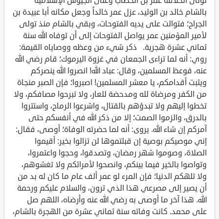
تولى الخلافة عمر بن الخطاب وعلى الجيوش الإسلامية
بالشام خالد بن الوليد، عزل عمر خالداً وجعل مكانه أبا عبيدة بن
الجراح؛ فتوالت على يديه الفتوحات، وبقي بالشام منذ تولى
لأمير المؤمنين عمر يواصل الفتوحات إلى أن توفاه الله سنة
ثماني عشرة هجرية. ذكر شيء من وعظه ووصاياه القيمة:
روي: أنه لما تراءى الجمعان في غزوة اليرموك؛ قام رضي الله
عنه، فوعظ المسلمين، وقال: عباد الله! انصروا الله ينصركم
ويثبت أقدامكم، يا معشر المسلمين! اصبروا؛ فإن الصبر منجاة
من الكفر ومرضاة لله ومدحضة للعار، ولا تبرحوا مصافكم، ولا
تخطوا إليهم ولا تبدؤهم بالقتال، واشرعوا الرماح، واستتروا
بالدرق، والزموا الصمت؛ إلا من ذكر الله في أنفسكم حتى
آمركم إن شاء الله. يروى: أنه لما حضرته الوفاة؛ أوصى، فقال:
إني موصيكم بوصية إن قبلتموها لن تزالوا بخير: أقيموا
الصلاة، وصوموا شهر رمضان، وتصدقوا، وحجوا واعتمروا،
وتواصوا بالخير فيما بينكم، وانصحوا لأمرائكم ولا تغشوهم،
ولا تلهكم الدنيا؛ فإن المرء لو عمر ألف عام ما كان له بد من
أن يصير إلى مصرعي هذا الذي ترون، والسلام عليكم ورحمة
الله. هذا آخر ما أوصى به رضي الله عنه وأرضاه، اللهم صل
على محمد. كانت وفاته سنة ثماني عشرة من الهجرة بالشام،