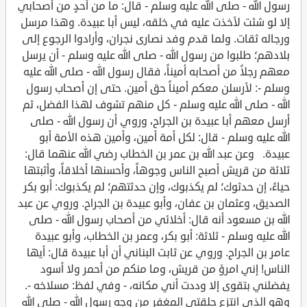
رسول الله - صلى الله عليه وسلم - قال: ما من أحدٍ من أصحابي
إلا لو شئت لأخذت عليه في خلقه، ليس أبا عبيدة. وهذا مرسل
ورجاله ثقات. ولما قدم وفد نصارى نجران، وأرادوا الرجوع إلى
بلادهم؛ طلبوا من رسول الله - صلى الله عليه وسلم - أن يرسل
معهم رجلاً من أصحابه أميناً، فقال رسول الله - صلى الله عليه
وسلم -: لأرسلن معكم أميناً حق أمين. حتى إن أصحاب رسول
الله - صلى الله عليه وسلم - كل منهم تشوف لهذا الفضل، ثم
أرسل معهم أبا عبيدة بن الجراح، وروي أن رسول الله - صلى
الله عليه وسلم - قال: لكل أمة أمين، وأمين هذه الأمة أبو
عبيدة. وعن عبد الله بن عمر بن الخطاب رضي الله عنهما قال:
ثلاثة من قريش أصبح الناس وجوهاً، وأحسنها أخلاقاً، وأثبتها
حياءً، إن حدثوك؛ لم يكذبوك، وإن حدثتهم؛ لم يكذبوك: أبو بكر
الصديق، وعثمان بن عفان، وأبو عبيدة بن الجراح. وروي عن عبد
الله بن مسعود أنه قال: أخلائي من أصحاب رسول الله - صلى
الله عليه وسلم - ثلاثة: أبو بكر، وعمر بن الخطاب، وأبو عبيدة
عامر بن الجراح. وروي عن ثابت البناني أن أبا عبيدة قال: أيها
الناس! إني امرؤ من قريش، وما منكم من أحمر ولا أسود
يفضلني بتقوى إلا وددت أني مكانه، - وفي لفظ: مسلاخه -.
وهو الذي انتزع حلقتي المغفر من وجه رسول الله - صلى الله