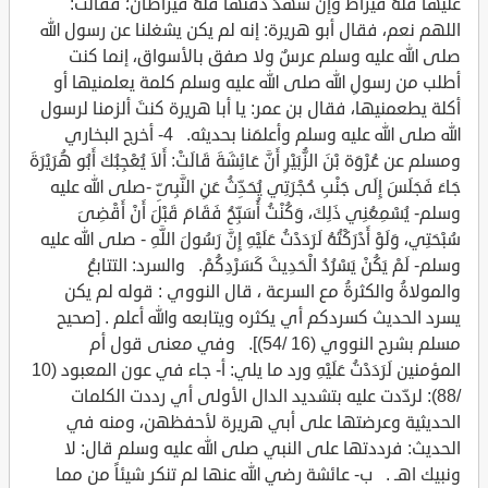
عليها فلهُ قيراط وإن شهدَ دفنها فلهُ قيراطان؛ فقالت:
اللهم نعم، فقال أبو هريرة: إنه لم يكن يشغلنا عن رسول الله
صلى الله عليه وسلم عرسٌ ولا صفق بالأسواق، إنما كنت
أطلب من رسولِ الله صلى الله عليه وسلم كلمة يعلمنيها أو
أكلة يطعمنيها، فقال بن عمر: يا أبا هريرة كنتَ ألزمنا لرسول
الله صلى الله عليه وسلم وأعلمَنا بحديثه. 4- أخرج البخاري
ومسلم عن عُرْوَة بْنَ الزُّبَيْرِ أَنَّ عَائِشَةَ قَالَتْ: أَلاَ يُعْجِبُكَ أَبُو هُرَيْرَةَ
جَاءَ فَجَلَسَ إِلَى جَنْبِ حُجْرَتِي يُحَدِّثُ عَنِ النَّبِىِّ -صلى الله عليه
وسلم- يُسْمِعُنِي ذَلِكَ، وَكُنْتُ أُسَبِّحُ فَقَامَ قَبْلَ أَنْ أَقْضِىَ
سُبْحَتِي، وَلَوْ أَدْرَكْتُهُ لَرَدَدْتُ عَلَيْهِ إِنَّ رَسُولَ اللَّهِ - صلى الله عليه
وسلم- لَمْ يَكُنْ يَسْرُدُ الْحَدِيثَ كَسَرْدِكُمْ. والسرد: التتابعُ
والمولاةُ والكثرةُ مع السرعة ، قال النووي : قوله لم يكن
يسرد الحديث كسردكم أي يكثره ويتابعه والله أعلم . [صحيح
مسلم بشرح النووي (16 /54)]. وفي معنى قول أم
المؤمنين لَرَدَدْتُ عَلَيْهِ ورد ما يلي: أ- جاء في عون المعبود (10
/88): لردّدت عليه بتشديد الدال الأولى أي رددت الكلمات
الحديثية وعرضتها على أبي هريرة لأحفظهن، ومنه في
الحديث: فرددتها على النبي صلى الله عليه وسلم قال: لا
ونبيك اهـ . ب- عائشة رضي الله عنها لم تنكر شيئاً من مما