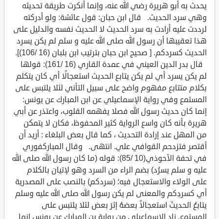
يحدث به أبو هريرة رضي الله عنه، وإنما أنكرت طريقة تحديثه
وهي سرد الحديث. قال ابن حبان: قول عائشة: ولو أدركته
لرددت عليه أرادت به سرد الحديث لا الحديث نفسه والدليل على
هذا تعقيبها أن رسول الله صلى الله عليه و سلم لم يكن يسرد
الحديث كسردكم. [ صحيح ابن حبان بترتيب ابن بلبان (16 /106)].
قال بدر الدين العيني في عمدة القاري (16 /161): قولها
لم يكن يسرد أي لم يكن يتابع الحديث استعجالًا أي كان يتكلم
بكلام متتابع مفهوم واضح على سبيل التأني لئلا يلتبس على
المستمع وفي رواية الإسماعيلي عن ابن المبارك عن يونس:
إنما كان حديث رسول الله فصلا يفهمه القلوب، واعتذر عن أبي
هريرة بأنه كان واسع الرواية كثير المحفوظ، فكان لا يتمكن
من المهل عند إرادة التحديث ، كما قال بعض البلغاء : أريد أن
أقتصر فتزدحم القوافي علي. انتهى. وقال المباركفوري
في تحفة الأحوذي(10 /85): قوله (ما كان رسول الله صلى الله
عليه و سلم يسرُد) بضم الراء من السرد وهو لإتيان بالكلام
على الولاء والاستعجال فيه؛ (سردكم) بالنصب على المصدرية
أي كسردِكم والمعنى لم يكن رسول الله صلى الله عليه وسلم
يتابعُ الحديثَ استعجالاً بعضهُ إثرَ بعض لئلا يلتبس على
المستمع. زاد الإسماعيلي من رواية بن المبارك عن يونس إنما