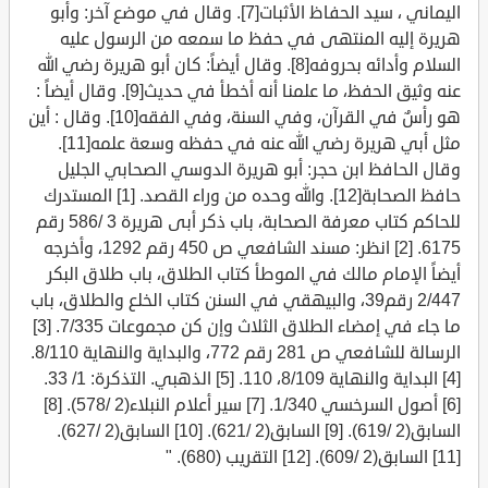
اليماني ، سيد الحفاظ الأثبات[7]. وقال في موضع آخر: وأبو
هريرة إليه المنتهى في حفظ ما سمعه من الرسول عليه
السلام وأدائه بحروفه[8]. وقال أيضاً: كان أبو هريرة رضي الله
عنه وثيق الحفظ، ما علمنا أنه أخطأ في حديث[9]. وقال أيضاً :
هو رأسٌ في القرآن، وفي السنة، وفي الفقه[10]. وقال : أين
مثل أبي هريرة رضي الله عنه في حفظه وسعة علمه[11].
وقال الحافظ ابن حجر: أبو هريرة الدوسي الصحابي الجليل
حافظ الصحابة[12]. والله وحده من وراء القصد. [1] المستدرك
للحاكم كتاب معرفة الصحابة، باب ذكر أبى هريرة 3 /586 رقم
6175. [2] انظر: مسند الشافعي ص 450 رقم 1292، وأخرجه
أيضاً الإمام مالك في الموطأ كتاب الطلاق، باب طلاق البكر
2/447 رقم39، والبيهقي في السنن كتاب الخلع والطلاق، باب
ما جاء في إمضاء الطلاق الثلاث وإن كن مجموعات 7/335. [3]
الرسالة للشافعي ص 281 رقم 772، والبداية والنهاية 8/110.
[4] البداية والنهاية 8/109، 110. [5] الذهبي. التذكرة: 1/ 33.
[6] أصول السرخسي 1/340. [7] سير أعلام النبلاء(2 /578). [8]
السابق(2 /619). [9] السابق(2 /621). [10] السابق(2 /627).
[11] السابق(2 /609). [12] التقريب (680). "