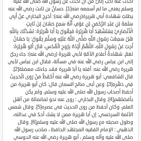
أحدث عنه أحب إلىَّ من أن أحدث عن رسول الله صلى الله عليه
وسلم يعنى ما لم أسمعه منه[1]. حسانُ بن ثابت رضي الله عنه
يطلبُ شهادة أبي هريرة(رضي الله عنه): أخرج البخاري عَنْ أَبِي
سَلَمَةَ بْنِ عَبْدِ الرَّحْمَنِ بْنِ عَوْفٍ أَنَّهُ سَمِعَ حَسَّانَ بْنَ ثَابِتٍ
الْأَنْصَارِيَّ يَسْتَشْهِدُ أَبَا هُرَيْرَةَ فَيَقُولُ يَا أَبَا هُرَيْرَةَ: نَشَدْتُكَ بِاللَّهِ
هَلْ سَمِعْتَ رَسُولَ اللَّهِ صَلَّى اللَّهُ عَلَيْهِ وَسَلَّمَ يَقُولُ: يَا حَسَّانُ
أَجِبْ عَنْ رَسُولِ اللَّهِ، اللَّهُمَّ أَيِّدْهُ بِرُوحِ الْقُدُسِ، قَالَ أَبُو هُرَيْرَةَ:
نَعَمْ. شهادةُ أعلامِ الأمّةِ لأبي هريرةَ (رضي الله عنه): جاء رجلٌ
إلى ابن عباس رضي الله عنه في مسألة، فقال ابن عباس لأبي
هريرة رضي الله عنه: أفته يا أبا هريرة فقد جاءتك معضلة[2].
قال الشافعي: أبو هريرة رضي الله عنه أَحْفَظُ مَنْ رَوَى الْحَدِيثَ
فِي دَهْرِهِ[3]. وعن أبى صالح السمان قال: كان أبو هريرة من
أحفظ أصحاب رسول الله صلى الله عليه وسلم، ولم يكن
بأفضلهم[4]. وقال البخاري : روى عنه نحو ثمانمائة من أهل
العلم، وكان أحفظ من روى الحديث في عصره[5]. وقال شمس
الأئمة السرخسي: إن أبا هريرة ممن لا يشك أحدٌ في عدالته،
وطول صحبته مع رسول الله صلى الله عليه وسلم[6]. وقال
الذهبي : الإمام الفقيه المجتهد الحافظ ، صاحب رسول الله
صلى الله عليه وآله وسلم ، أبو هريرة رضي الله عنه الدوسي