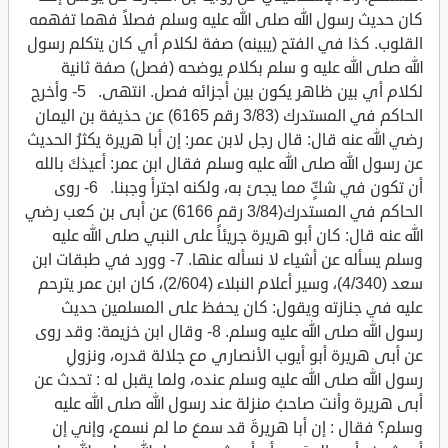
كان حديث رسول الله صلى الله عليه وسلم فصلاً فهما تفهمه
القلوب. كذا في الفتح (يبينه) صفة لكلام أي كان يتكلم رسول
الله صلى الله عليه و سلم بكلام يوضحه (فصل) صفة ثانية
لكلام أي بين ظاهر يكون بين أجزائه فصل. انتهى. 5- وأخرج
الحاكم في المستدرك (3/83 رقم 6165) عن حذيفة بن اليمان
رضي الله عنه قال: قال رجل لابن عمر: إن أبا هريرة يكثرُ الحديث
عن رسول الله صلى الله عليه وسلم فقال ابن عمر: أعيذكَ بالله
أن تكون في شكٍّ مما يجئ به، ولكنه اجترأ وجبنا. 6- روى
الحاكم في المستدرك(3/84 رقم 6166) عن أبى بن كعب رضي
الله عنه قال: كان أبو هريرة جريئاً على النبي صلى الله عليه
وسلم يسأله عن أشياء لا نسأله عنها. 7- وورد في طبقات ابن
سعد (4/340)، وسير أعلام النبلاء (2/604)، كان ابن عمر يترحم
عليه في جنازته ويقول: كان يحفظ على المسلمين حديث
رسول الله صلى الله عليه وسلم. 8- وقال ابن خزيمة: وقد روى
عن أبى هريرة أبو أيوب الأنصاري مع جلالة قدره، ونزولِ
رسول الله صلى الله عليه وسلم عنده، ولما يقبل له : تحدث عن
أبى هريرة وأنت صاحبُ منزلة عند رسول الله صلى الله عليه
وسلم؟ فقال : إن أبا هريرةَ قد سمعَ ما لم نسمع، وإني إن