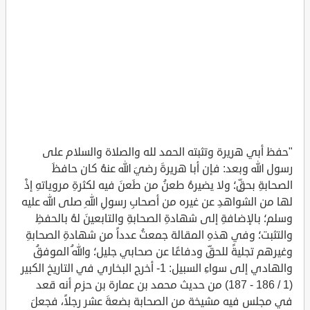
"حفظ أبي هريرة وتثبته الحمد لله والصلاة والسلام على
رسول الله وبعد: فإن أبا هريرةَ رضيَ الله عنهُ كان حافظَ
الصحابةِ بحقٍّ؛ ولا يضيرهُ طعنُ من طَعنَ فيه لكثرةِ مروياتهِ إذْ
لها من الشواهدِ عن غيره من أصحابِ رسولِ اللهِ صلى الله عليه
وسلم؛ بالإضافةِ إلى شهادةِ الصحابةِ والتابعينَ لهُ بالحفظِ
والتثبت؛ وفي هذهِ المقالة جمعتُ عدداً من شهادةِ الصحابةِ
وغيرهم تجليةً للحقِّ ودفاعًا عن صحابي جليل؛ واللهُ الموفقُ
والهادي إلى سواءِ السبيل: 1- أخرج البخاري في التاريخ الكبير
(1 / 186 - 187) من حديث محمد بن عمارة بن حزم أنه قعد
في مجلس فيه مشيخة من الصحابة بضعةَ عشر رجلاً، فجعلَ