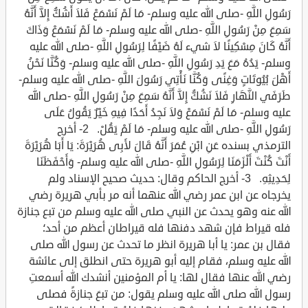
رَسُولِ اللَّهِ -صلى الله عليه وسلم- مَا لَمْ نَسْمَعْ فَلاَ أَشُكُّ إِلاَّ أَنَّهُ
سَمِعَ مِنْ رَسُولِ اللَّهِ -صلى الله عليه وسلم- مَا لَمْ نَسْمَعْ وَذَاكَ
أَنَّهُ كَانَ مِسْكِينًا لاَ شيء لَهُ ضَيْفًا لِرَسُولِ اللَّهِ -صلى الله عليه
وسلم- يَدُهُ مَعَ يَدِ رَسُولِ اللَّهِ -صلى الله عليه وسلم- وَكُنَّا نَحْنُ
أَهْلَ بُيُوتَاتٍ وَغِنًى وَكُنَّا نَأْتِي رَسُولَ اللَّهِ -صلى الله عليه وسلم-
طَرَفَي النَّهَارِ فَلاَ نَشُكُّ إِلاَّ أَنَّهُ سَمِعَ مِنْ رَسُولِ اللَّهِ -صلى الله
عليه وسلم- مَا لَمْ نَسْمَعْ وَلاَ نَجِدُ أَحَدًا فِيهِ خَيْرٌ يَقُولُ عَلَى
رَسُولِ اللَّهِ -صلى الله عليه وسلم- مَا لَمْ يَقُلْ. 2- أخرج
الترمذي بسنده عَنِ ابْنِ عُمَرَ أَنَّهُ قَالَ لأَبِى هُرَيْرَةَ: يَا أَبَا هُرَيْرَةَ
أَنْتَ كُنْتَ أَلْزَمَنَا لِرَسُولِ اللَّهِ -صلى الله عليه وسلم- وَأَحْفَظَنَا
لِحَدِيثِهِ. 3- أخرج الحاكم وقال: حديث صحيح الإسناد ولم
يخرجاه عن ابن عمر رضي الله عنهما أنه مر بأبي هريرة رضي
الله عنه وهو يحدث عن النبي صلى الله عليه وسلم من تبع جنازة
فله قيراط فإن شهد دفنها فله قيراطان أعظم من أحد؛
فقال بن عمر: يا أبا هريرة انظر ما تحدث عن رسول الله صلى
الله عليه وسلم، فقام إليه أبو هريرة حتى انطلق إلى عائشة
رضي الله عنها فقال لها: يا أم المؤمنين أنشدك الله أسمعتِ
رسول الله صلى الله عليه وسلم يقول: من تبعَ جنازةً فصلى