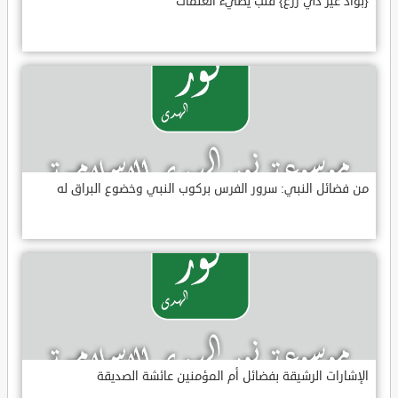
{بواد غير ذي زرع} قلب يضيء العتمات
من فضائل النبي: سرور الفرس بركوب النبي وخضوع البراق له
الإشارات الرشيقة بفضائل أم المؤمنين عائشة الصديقة