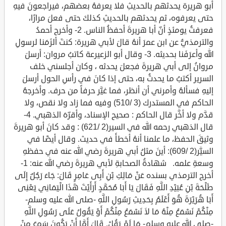
أبو هريرة يحدثهم بالحديثِ فلا يعرفهُ بعضهم، فيراجعونَ فيهِ
حتى يعرفوه، ثم يحدثهم بالحديثِ كذلكَ حتى فعلَ مرارًا،
فعرفتُ يومئذٍ أنّ أبا هريرةَ أحفظُ الناس. 2- وأخرج أحمدُ
والترمذيُّ عن ابن عمرَ أنهُ قالَ لأبي هريرة: كنتَ ألزَمَنا لرسولِ
الله وأعرَفَنا بحديثه. 3- وقال أبو الزعيرعة كاتبُ مروان: أرسلَ
مروانُ إلى أبي هريرةَ فجعلَ يحدثه ، وكان أجلسني خلف
السرير أكتبُ ما يحدثُ به، حتى إذا كانَ في رأسِ الحول أرسلَ
إليهِ فسألهُ وأمرني أن أنظر، فما غيَّر حرفاً من حرف. وأخرجهُ
الحاكم في المستدرك (3 /510) وفيه فما زاد ولا نقص، ولا
قدَّم ولا أخَّر قال الحاكم : صحيح الإسناد، وأقرّهَ الذهبي. 4-
قال الذهبي رحمه الله في السير(2 /621) : وقد كانَ أبو هريرةَ
وثيقَ الحفظ، ما علمنا أنهُ أخطأَ في حديث. وقال أيضًا في
السيَّر(2 /609): أينَ مثلُ أبي هريرةَ رضي الله عنه في حفظهِ
وسعةِ علمه. شهادةُ الصحابةِ لأبي هريرةَ رضي الله عنه: 1-
أخرج الترمذي بسنده عَنْ مَالِكِ بْنِ أَبِى عَامِرٍ قَالَ: جَاءَ رَجُلٌ إِلَى
طَلْحَةَ بْنِ عُبَيْدِ اللَّهِ فَقَالَ يَا أَبَا مُحَمَّدٍ أَرَأَيْتَ هَذَا الْيَمَانِي يَعْنِى
أَبَا هُرَيْرَةَ هُوَ أَعْلَمُ بِحَدِيثِ رَسُولِ اللَّهِ -صلى الله عليه وسلم-
مِنْكُمْ نَسْمَعُ مِنْهُ مَا لاَ نَسْمَعُ مِنْكُمْ أَوْ يَقُولُ عَلَى رَسُولِ اللَّهِ
-صلى الله عليه وسلم- مَا لَمْ يَقُلْ. قَالَ أَمَّا أَنْ يَكُونَ سَمِعَ مِنْ