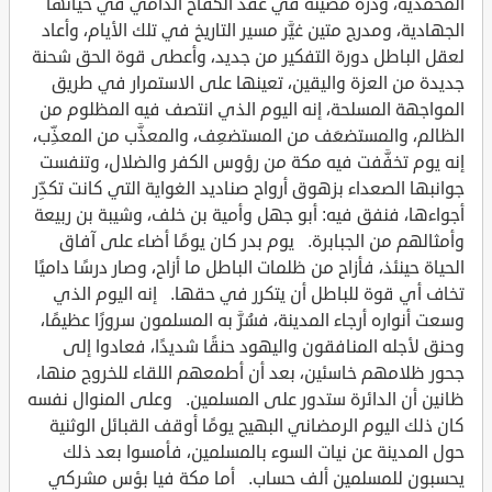
المحمدية، ودرة مضيئة في عقد الكفاح الدامي في حياتها
الجهادية، ومدرج متين غيَّر مسير التاريخ في تلك الأيام، وأعاد
لعقل الباطل دورة التفكير من جديد، وأعطى قوة الحق شحنة
جديدة من العزة واليقين، تعينها على الاستمرار في طريق
المواجهة المسلحة، إنه اليوم الذي انتصف فيه المظلوم من
الظالم، والمستضعَف من المستضعِف، والمعذَّب من المعذِّب،
إنه يوم تخفَّفت فيه مكة من رؤوس الكفر والضلال، وتنفست
جوانبها الصعداء بزهوق أرواح صناديد الغواية التي كانت تكدِّر
أجواءها، فنفق فيه: أبو جهل وأمية بن خلف، وشيبة بن ربيعة
وأمثالهم من الجبابرة. يوم بدر كان يومًا أضاء على آفاق
الحياة حينئذ، فأزاح من ظلمات الباطل ما أزاح، وصار درسًا داميًا
تخاف أي قوة للباطل أن يتكرر في حقها. إنه اليوم الذي
وسعت أنواره أرجاء المدينة، فسُرَّ به المسلمون سرورًا عظيمًا،
وحنق لأجله المنافقون واليهود حنقًا شديدًا، فعادوا إلى
جحور ظلامهم خاسئين، بعد أن أطمعهم اللقاء للخروج منها،
ظانين أن الدائرة ستدور على المسلمين. وعلى المنوال نفسه
كان ذلك اليوم الرمضاني البهيج يومًا أوقف القبائل الوثنية
حول المدينة عن نيات السوء بالمسلمين، فأمسوا بعد ذلك
يحسبون للمسلمين ألف حساب. أما مكة فيا بؤس مشركي