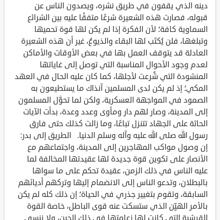
دينه الذي يقفون في طريق نشره، ويصدون الناس عن
قبوله، فصارت هذه الشعيرة شرعًا متفقًا عليه بين الشرائع
السماوية كافة؛ لأن الفكرة إذا لم يكن لها قوة تحميها
وتبلغها، فلن يُكتَب لها البقاء والذيوعُ، غير أن هذه الشعيرة
العادلة قد يتوقف العمل بها في بعض الأوقات والأماكن
لعدم وجود الأحوال المناسبة التي توصل إلى غاياتها
المنشودة التي شُرعت لأجلها، كما كان عليه الحال في العهد
المكي؛ إذ لم يكن لدى المسلمين آنذاك ما يستطيعون به
الصمود في المواجهة العسكرية، ولكن لما تحوَّل المسلمون
إلى المدينة، وصار لهم دار ومأوى وعدد وعدة، بدأت الآيات
الحاثة على الجهاد تتنزل تباعًا، وما زالت كذلك حتى فارق
رسول الله صلى الله عليه وآله وسلم الدنيا. الطريق إلى بدر:
إن وصول مواكب المهاجرين إلى المدينة، واجتماعهم مع
الأنصار على تكوين قوة جديدة لها عقيدتها المخالفة لما
عليه الناس في ذلك الزمن، عقيدة تحكم على ما سواها
بالبطلان، وتدعو الناس إلى الانضمام إليها وتركهم أديانَهم
السابقة، وتقوم بتغيير جذري في الحياة؛ إن ذلك كله لم يكن
بالأمر الهيِّن الذي ستسكت عنه قوى الباطل، خاصة القوة
القرشية التي كانت لها زعامتها في ذلك الحين، ولا ننسى