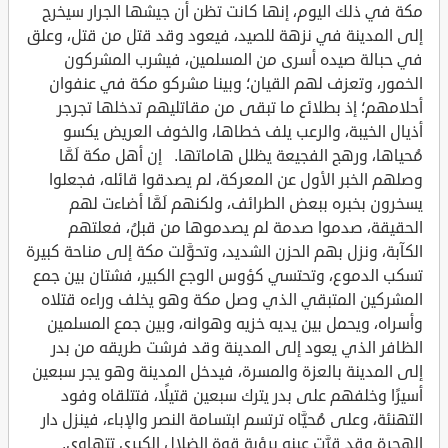
مكة في ذلك اليوم، إنها كانت تظن أن جيشها الجرار سيخرج
إلى المدينة في نزهة للصيد، فيعود وقد قتل من قتل، وعلق
في حبالة صيده أسرى من المسلمين، فيشرب المشركون
الخمور، وتعزف لهم القيان؛ وبينا مشركو مكة في عنفوان
أحلامهم؛ إذ بطلائع ما تبقى من مقاتليهم تدخلها تجرجر
أذيال الخيبة، والرعب يلف خطاها، والخوف العريض يكسو
مُحياها، ورهج الفجيعة يظلل هاماتها. إن أهل مكة لَمَّا
وصلهم الخبر الأول عن المعركة، لم يصدقوا قائله، فجعلوا
يسخرون بخبره ببعض الطرائف، ولكنهم لَمَّا أضاءت لهم
الحقيقة، صدموا صدمة لم يصدموها من قبلُ، فعلتهم
الكآبة، ونزل بهم الحزن الشديد، وتحوَّلت مكة إلى مناحة كبيرة
تسكب الدموع، وتحتسي كؤوس الوجع الكبير، فشتان بين جمع
المشركين المتبقي الذي وصل مكة وهو يخلف وراءه قتلاه
وأسراه، ويحمل بين يديه خزيه وهوانه، وبين جمع المسلمين
الظافر الذي يعود إلى المدينة وقد فرشت طريقه من بدر
إلى المدينة بالعزة والمسرة، فيدخل المدينة وهو يجر سبعين
أسيرًا وخلفهم على بدر يترك سبعين قتيلًا، فتتلقاه وفود
التهنئة، وعلى مُحيَّاه ترتسم ابتسامة النصر والإباء، فينزل دار
الهجرة وقد قرَّت عينه برؤية قوة الضلال الكبرى تتهاوى.