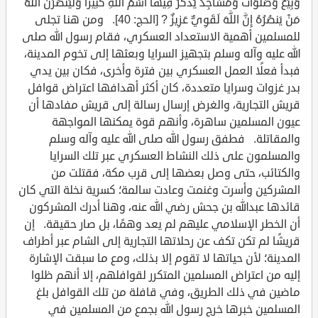
وَبِيَعٌ وَصَلَوَاتٌ وَمَسَاجِدُ يُذْكَرُ فِيهَا اسْمُ اللَّهِ كَثِيرًا وَلَيَنصُرَنَّ اللَّهُ
مَنْ يَنصُرُهُ إِنَّ اللَّهَ لَقَوِيٌّ عَزِيزٌ ? [الحج: 40]. ومن هنا تجلى
للمسلمين أهمية الاستعداد العسكري، فقام رسول الله صلى
الله عليه وآله وسلم بتجهيز السرايا وبعثها إلى تخوم المدينة،
فبدأ فعلًا العمل العسكري بين فترة وأخرى، فكان بين يدي
بدر غزوات وسرايا متعددة، كان أكثر أهدافها اعتراض قوافل
قريش التجارية، والغرض إرسال رسالة إلى قريش مفادها أن
عيون المسلمين ساهرة، وأنهم قوة يمكنها المواجهة
والمقاتلة. فطفق رسول الله صلى الله عليه وآله وسلم
والمسلمون على ذلك النشاط العسكري عبر تلك السرايا
والكتائب، حتى وصل بعضها إلى قرب مكة، فقتلت من
المشركين وأسرت وغنمت وعادت سالمة؛ كسرية نخلة التي كان
قائدها عبدالله بن جحش رضي الله عنه، وهنا أدرك المشركون
أن الخطر الإسلامي عليهم لم يعد وهمًا، بل صار حقيقة. إن
قريشًا لم تكن تكف عن رحلاتها التجارية إلى الشام عبر أطراف
المدينة؛ لأن حياتها لا تقوم إلا بذلك، ومع ما سبقت الإشارة
إليه من اعتراض المسلمين المتكرر لقوافلهم، إلا أنهم ظلوا
ماضين في ذلك الطريق، وفي قافلة من تلك القوافل بلغ
المسلمين خبرها خرج رسول الله بجمع من المسلمين في