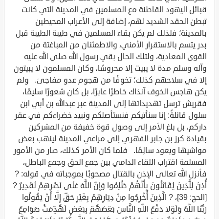
قبائل اليهود القاطنة مع المسلمين في المدينة التي كانت
تبطن الحقد الشديد لهم، إضافة إلى الأعراب المحيطين
بالمدينة؛ فلذلك لم يكن بقاء المسلمين في طيبة الطيبة قبل
بدر يتسم بالاستقرار الأمني، والاطمئنان من المباغتة من
القوى المعادية، ولتلك الحال بقي رسول الله صلى الله عليه
وآله وسلم مدة لا يبيت إلا محروسًا، وكان المسلمون لا يبيتون
إلا في سلاحهم كذلك؛ تخوفًا من هجوم عدو مفاجئ. ولم
يكن هاجس الخوف آنذاك خاطرًا عابرًا، بل كان شعورًا سليمًا،
فقريش ترسل تهديداتها إلى المدينة عبر عبدالله بن أبي ابن
سلول قائلةً: إنا سنأتيكم فنستأصلكم ونبيد خضراءكم في عقر
داركم، بل بلغ الأمر إلى وصول قوة خفيفة من المشركين
بقيادة كرز بن جابر الفهري إلى مراعي المدينة لينهب بعض
مواشيها ويعود سالِمًا. فلما كان الأمر كذلك، صار من الأمور
المسلمة اقتراب اللقاء الدامي بين جمع الحق وجمع الباطل،
فأنزل الله تعالى الإذن بالقتال مصحوبًا بموجباته في قوله: ?
أُذِنَ لِلَّذِينَ يُقَاتَلُونَ بِأَنَّهُمْ ظُلِمُوا وَإِنَّ اللَّهَ عَلَى نَصْرِهِمْ لَقَدِيرٌ ?
[الحج: 39]، ? الَّذِينَ أُخْرِجُوا مِنْ دِيَارِهِمْ بِغَيْرِ حَقٍّ إِلَّا أَنْ يَقُولُوا
رَبُّنَا اللَّهُ وَلَوْلا دَفْعُ اللَّهِ النَّاسَ بَعْضَهُمْ بِبَعْضٍ لَهُدِّمَتْ صَوَامِعُ