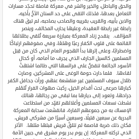
والحق والباطل، والخير والشر في معركة فاصلة تحدِّد مسارات
التعامل بعدها، فلذلك التقى على حد السنان الأخُ بأخيه،
والابن بأبيه، والقريب بقريبه والصاحب بصاحبه، لم تبقَ هناك
رابطة غير رابطة العقيدة، وعليها يحارب المخالف، وينصر
المؤالف. ينقدح زناد المعركة بمبارزة سريعة تُلقي بظلالها
القاتمة على قلوب الكفار رعبًا وهلعًا، وفي صفوفهم ارتباكًا
واضطرابًا، وعلى إثرها بدأ الهجوم العام الذي كان من قِبَل
المسلمين كالسيل الجارف الذي يجرف ما أمامه، أو كحال
الأسود الجائعة تنقضُّ على فرائسها التي طالما اشتهتْ
لقاءها. فلما دارت حومة الوغى على المشركين، وصارت
ظلال سيوف المسلمين غير منقشعة عنهم، ورأت جحافل الكفر
كبارها صرعى تحت أقدام الخيل، ركبت صهوات الفرار تُلمْلم
جراحها، وتعود إلى ديارها بما تبقى من رجالها، هنالك
نشطت نسعات المسلمين وأغلالهم تقيِّد من استطاعت
الإمساك به من جموعهم الفارة، فانقشَعت سحابة المعركة
البدرية عن سبعين قتيلًا، وسبعين أسيرًا من مشركي قريش،
فكان ذلك ضربة قاصمة لم تتلقَّ قريش قبلها مثلها. الأثر
الذي تركته المعركة: إن يوم بدر يوم مشرق في جبين الأمة