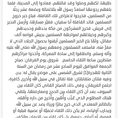
طلبها، لكنهم وصلوا وقد فاتتهم، فعادوا إلى المدينة، فلما
بلغهم رجوعها استعدَّ رسول الله بثلاثمائة وبضعة عشر رجلًا
من المسلمين، فخرجوا لاعتراض تلك القافلة، فبلغ خبر خروج
المسلمين قائد القافلة أبا سفيان، فغيَّر مسارها، وأرسل النذير
إلى قريش، فخرج المشركون من مكة بحدهم وحديدهم
وكبرهم وخيلائهم لمواجهة المسلمين بجيش قوامه ألف
مقاتل، ولَمَّا بلغ الخبر المسلمين أيقنوا بحصول الجلاد الذي لا
مفرَّ منه، فاستعد المسلمون ومعهم رسول الله صلى الله عليه
وآله وسلم، وانطلقوا إلى ساحة المعركة، وأخذوا مراكزهم
منتظرين ساعة اللقاء الحاسم. شروق يوم الفرقان: صباح
الجمعة الموافق لليوم السابع عشر من رمضان من السنة
الثانية للهجرة[1] تشرق الشمس على موضع يقال له: بدر،
وفيه فئتان متقابلتان: فئة تقاتل في سبيل الله وأخرى كافرة،
اجتمع الفريقان، وفي ذلك الصباح القاني كان اللقاء بين
السيوف، بعد أن كان اللقاء بين الحجج ومعارضتها، يلتقي
هناك المظلوم الذي عُذِّب وأُهين وأُخرج من داره وأهله،
بالظالم المعتدي الذي خرج بطرًا ورياءً يصد عن سبيل الله
ويحارب أولياءه، لم يكن ذلك اللقاء لحميَّة أو عصبية قبلية أو
قومية، أو أغراض دنيوية، بل كان لقاء بين الإيمان والكفر،