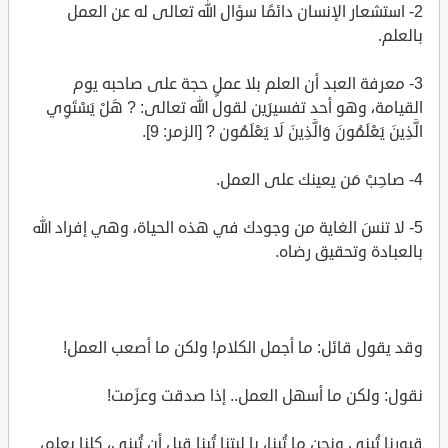
2- استشعار الإنسان دائمًا سؤال الله تعالى له عن العمل
بالعلم.
3- معرفة العبد أن العلم بلا عملٍ حجة على صاحبه يوم
القيامة، وهو أحد تفسيرَين لقول الله تعالى: ? هَلْ يَسْتَوِي
الَّذِينَ يَعْلَمُونَ وَالَّذِينَ لَا يَعْلَمُون ? [الزمر: 9].
4- صاحِبْ مَن يعينك على العمل.
5- لا تنسَ الغاية من وجودك في هذه الحياة، وهي إفراد الله
بالعبادة وتحقيق رضاه.
وقد يقول قائل: ما أجمل الكلام! ولكن ما أصعب العمل!
نقول: ولكن ما أسهل العمل.. إذا صدقت وعزَمت!
قبورنا تُبنى ونحن ما تُبنا، يا ليتنا تُبنا قبل أن تُبنى، كلنا يعلم،