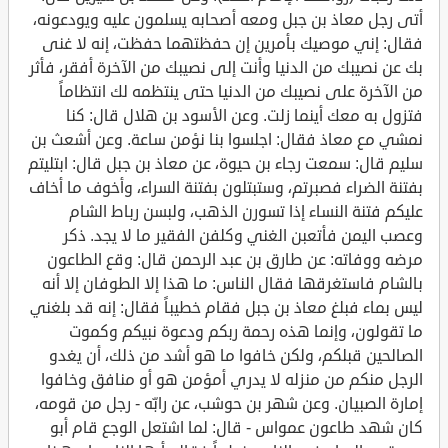
أتى رجل معاذ بن جبل ومعه أصحابه يسلمون عليه ويودعونه،
فقال: إني موصيك بأمرين إن حفظتهما حفظت، إنه لا غنى
بك عن نصيبك من الدنيا وأنت إلى نصيبك من الآخرة أفقر، فأثر
من الآخرة على نصيبك من الدنيا حتى ينتظمه لك انتظاماً
فتزول به معك أينما زلت. وعن الأسود بن هلال قال: كنا
نمشي مع معاذ فقال: اجلسوا بنا نؤمن ساعة. وعن أشعث بن
سليم قال: سمعت رجاء بن حيوة، عن معاذ بن جبل قال: ابتليتم
بفتنة الضراء فصبرتم، وستبتلون بفتنة السراء، وأخوف ما أخاف
عليكم فتنة النساء إذا تسورن الذهب، ولبسن رباط الشام
وعصب اليمن فأتعبن الغني وكلفن الفقير ما لا يجد. ذكر
مرضه ووفاته: عن طارق بن عبد الرحمن قال: وقع الطاعون
بالشام فاستغرقها فقال الناس: ما هذا إلا الطوفان إلا أنه
ليس بماء فبلغ معاذ بن جبل فقام خطيباً فقال: إنه قد بلغني
ما تقولون، وإنما هذه رحمة ربكم ودعوة نبيكم وكموت
الصالحين قبلكم، ولكن خافوا ما هو أشد من ذلك، أن يغدو
الرجل منكم من منزله لا يدري أمؤمن هو أو منافق وخافوا
إمارة الصبيان. وعن شهر بن حوشب، عن رابّه - رجل من قومه،
كان شهد طاعون عمواس - قال: لما اشتعل الوجع قام أبو