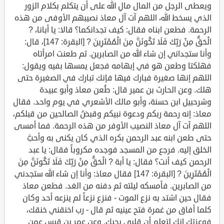
ويعطى الرجل من المال مالِ الله على أن يتكلم بكلام الزور
الذي يسخط الله، اللهم آت آل معاذ نصيبهم الأوفى من هذه
الرحمة. فطعن ابناه فقال: كيف تجدانكما؟ قالا: يا أبانا، ?
الْحَقُّ مِنْ رَبِّكَ فَلَا تَكُونَنَّ مِنَ الْمُمْتَرِينَ ? [البقرة: 147]، قال:
وأنا ستجداني إن شاء الله من الصابرين. ثم طعنت امرأتاه
فهلكتا وطعن هو في إبهامه فجعل يمسها بفيه ويقول:
اللهم إنها صغيرة فبارك فيها فإنك تبارك في الصغيرة حتى
هلك. وعن الحارث بن عمير قال: طُعن معاذ وأبو عبيدة
وشرحبيل ابن حسنة، وأبو مالك الأشعري في يوم واحد. فقال
معاذ: إنه رحمة ربكم ودعوة نبيكم وقبضُ الصالحين من قبلكم،
اللهم آت آل معاذ النصيب الأوفر من هذه الرحمة. فما أمسى
حتى طعن ابنه عبد الرحمن بكره الذي كان يكنى به وأحبَّ
الخلق إليه. فرجع من المسجد فوجده مكروباً فقال: يا عبد
الرحمن كيف أنت؟ فقال: يا أبة ? الْحَقُّ مِنْ رَبِّكَ فَلَا تَكُونَنَّ مِنَ
الْمُمْتَرِينَ ? [البقرة: 147] فقال معاذ: وأنا إن شاء الله ستجدني
من الصابرين. فأمسكه ليلته ثم دفنه من الغد. فطعن معاذ
فقال حين اشتد به نزع الموت - فنزع نزعاً لم ينزعه أحد وكان
كلما أفاق من غمرة فتح عينيه ثم قال - رب اخنقني خنقك،
فوعزتك إنك لتعلم أن قلبي يحبك. وعن عمر بن قيس عمن