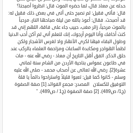
حدثه عن معاذ قال، لما حضره الموت قال: انظروا أصبحنا؟
قال: فأتي فقيل: لم نصبح حتى أتى في بعض ذلك فقيل له:
قد أصبحت. فقال: أعوذ بالله من ليلة صباحها النار، مرحباً
بالموت مرحباً، زائر مغب، حبيب جاء على فاقة، اللهم إني قد
كنت أخافك وأنا اليوم أرجوك، إنك لتعلم أني لم أكن أحب الدنيا
وطول البقاء فيها لكري الأنهار ولا لغرس الأشجار ولكن
لظمأ الهواجر ومكابدة الساعات ومزاحمة العلماء بالركب عند
حلق الذكر. اتفق أهل التاريخ أن معاذ - رضي الله عنه - مات
في طاعون عمواس بناحية الأردن من الشام سنة ثماني
عشرة[2]. رضي الله تعالى عن أصحاب محمد - صلى الله عليه
وسلم - كانوا كما قيل: تعبوا قليلاً واستراحوا دائماً يا قلةَ
التوفيق للكسلان المصدر: مجمع الفوائد [1] صفة الصفوة
(ج1/ ص489). [2] صفة الصفوة (ج1 / ص489). "