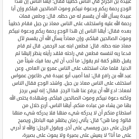
عبيدة بن الجراح في الناس خطيباً فقال: أيها الناس إن هذا
الوجع رحمة ربكم ودعوة نبيكم وموت الصالحين قبلكم وإن أبا
عبيدة يسأل الله أن يقسم له من حظه. قال: وطعن فمات
رحمة الله عليه واستخلف على الناس معاذ بن جبل فقام خطيباً
بعده فقال: أيها الناس إن هذا الوجع رحمة ربكم ودعوة نبيكم
وموت الصالحين قبلكم، وإن معاذاً يسأل الله أن يقسم لآل
معاذ منه حظه. قال: فطعن ابنه عبد الرحمن. قال ثم قام
فدعا ربه لنفسه فطعن في راحته فلقد رأيته ينظر إليها ثم
يقبل ظهر كفة ثم يقول: ما أحب أن لي بما فيك شيئاً من
الدنيا. فلما مات استخلف على الناس عمرو بن العاص. وعن
عبد الله بن رافع قال: لما أصيب أبو عبيدة في طاعون عمواس
استخلف على الناس معاذ بن جبل. واشتد الوجع فقال الناس
لمعاذ: ادع الله أن يرفع عنا هذا الرجز. فقال: إنه ليس برجز
ولكنه دعوة نبيكم وموت الصالحين قبلكم، وشهادة يختص الله
بها من يشاء من عباده منكم، أيها الناس، أربع خلال من
استطاع منكم أن لا يدركه شيء منها فلا يدركه شيء منها
قالوا: وما هن؟ قال: يأتي زمان يظهر فيه الباطل ويصبح
الرجل على دين ويمسي على آخر، ويقول الرجل: والله لا أدري
على ما أنا؟ لا يعيش على بصيرة ولا يموت على بصيرة،