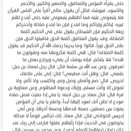
حتى يقرأه المؤمن والمنافق، والصغير والكبير، والأحمر
والأسود، فيوشك قائل أن يقول: مالي أقرأ على الناس القرآن
فلا يتبعوني عليه فما أظنهم يتبعوني عليه حتى أبتدع لهم
غيره. إياكم وإياكم وما ابتدع فإن ما ابتدع ضلالة وأحذركم
زيغة الحكيم فإن الشيطان يقول على في الحكيم كلمة
الضلالة، وقد يقول المنافق كلمة الحق فاقبلوا الحق فإن
على الحق نوراً، قالوا: وما يدرينا رحمك الله أن الحكيم قد يقول
كلمة الضلاله؟ قال: هي كلمة تنكرونها منه وتقولون ما
هذه؟ فلا يثنكم، فإنه يوشك أن يفيء ويراجع بعض ما
تعرفون. وعن عبد الله بن سلمة قال: قال رجل لمعاذ بن جبل:
علمني. قال: وهل أنت مطيعي؟ قال: إني على طاعتك
لحريص. قال: صم وأفطر، وصل ونم، واكتسب ولا تأثم، ولا
تموتن إلا وأنت مسلم، وإياك ودعوة المظلوم. وعن معاوية بن
قرة قال: قال معاذ بن جبل لابنه: يا بني إذا صليت فصل صلاة
مودع لا تظن أنك تعود إليها أبداً، واعلم يا بني أن المؤمن
يموت بين حسنتين، حسنة قدمها وحسنة أخرها. وعن أبي
إدريس الخولاني قال: قال معاذ. إنك تجالس قوماً لا محالة
يخوضون في الحديث فإذا رأيتهم غفلوا فارغب إلى ربك عند
ذلك رغبات (رواهما الإمام أحمد). وعن محمد بن سيرين قال: