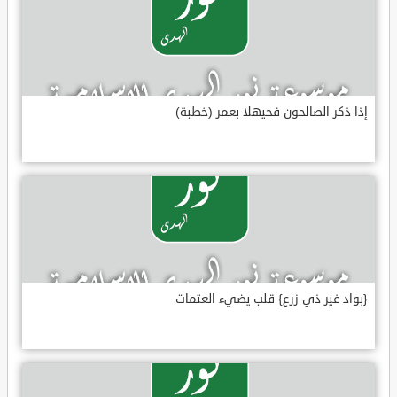
إذا ذكر الصالحون فحيهلا بعمر (خطبة)
{بواد غير ذي زرع} قلب يضيء العتمات