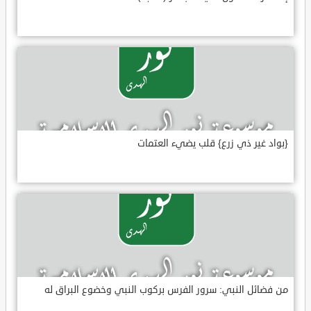
{بواد غير ذي زرع} قلب يضيء العتمات
من فضائل النبي: سرور الفرس بركوب النبي وخضوع البراق له