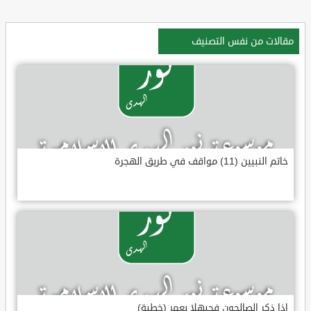
مقالات من نفس التصنيف
خاتم النبيين (11) مواقف في طريق الهجرة
إذا ذكر الصالحون فحيهلا بعمر (خطبة)