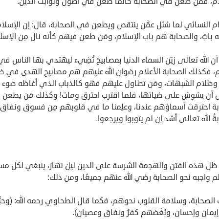
ام، فمَن طعن في الصحابة كأنما طعن في أصول وثوابت الدين.
م النسائي لما سُئل عمَّن ينتقص ويطعن في الصحابة، قال: إن الإسلام 
له بابٌ، والصحابة هم باب الإسلام، ومَن طعن فيهم كأنه نال مِن الإسل
ن الله تعالى زيَّن السماء الدنيا بمصابيحَ تُضِيء ليهتدي بها الناس في
م، فكذلك الصحابة الأعلام رضوان الله عليهم هم مصابيح الهدى في ظ
وظلام الشبهات، ومَن تطاول عليهم فهو كالذباب الذي أغاظه ضوء الثُّ
 أن يشوش على ضيائها، فلما اقترب احترق ومات! وكذلك مَن يطعن
بة احترقت أسماؤهم عندنا، وعلِمنا ما في قلوبهم مِن فسوق ونفاق،
ُ الله تعالى أشد إن لم يتوبوا ويرجعوا.
ل هذه الفتن والهجمة الشرسة على الدين ليلَ نهارَ، ينبغي لكل مس
م واجبه نحو الصحابة رضي الله عنهم جميعًا، ومن ذلك:
ب الصحابة، وسلامة القلوب نحوهم، فكما قال الطحاوي رحمه الله: (وحبّ
يمان وإحسان، وبُغْضهم كفرٌ ونفاق وعصيان).