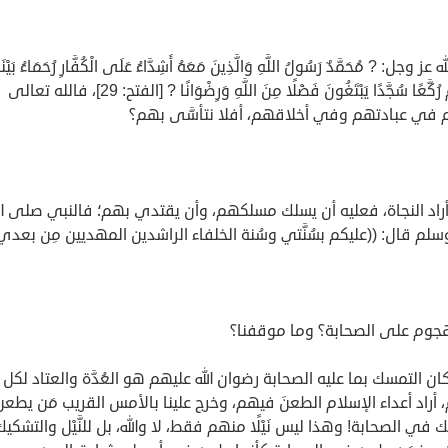
عز وجل: ? مُحَمَّدٌ رَسُولُ اللَّهِ وَالَّذِينَ مَعَهُ أَشِدَّاءُ عَلَى الْكُفَّارِ رُحَمَاءُ بَيْن
تَرَاهُمْ رُكَّعًا سُجَّدًا يَبْتَغُونَ فَضْلًا مِنَ اللَّهِ وَرِضْوَانًا ? [الفتح: 29]، فالله تعالى
هم في عبادتهم وفي أخلاقهم، أفلا نتأسَّى بهم؟
راد النجاة، فعليه أن يسلك مسلكهم، وأن يقتدي بهم؛ فالنبي صلى الل
سلم قال: ((عليكم بسُنَّتي وسُنة الخلفاء الراشدين المهديين مِن بعدي)
لهجوم على الصحابة؟ وما موقفنا؟
ان التمسك بما عليه الصحابة رضوان الله عليهم هو العُدَّة والعتاد لكل
 أراد أعداء الإسلام الطعنَ فيهم، وخرج علينا بالأمس القريب مَن يطعن
في الصحابة! وهذا ليس نَيْلًا منهم فقط، لا والله، بل للنَّيْل والتشك