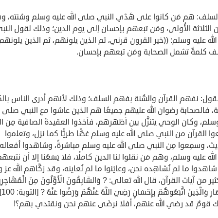
 السلف: هم مَن كانوا على هَدْي النبي صلى الله عليه وسلم وسُنته، 
 الثلاثة الأُولى، ومَن تبعهم بإحسان إلى يوم الدين؛ وذلك لقول النب
له عليه وسلم: ((خير القرون قرني، ثم الذين يلونهم، ثم الذين يلونهم)
ف كلمةٌ تشمل الصحابة ومَن تبعهم بإحسان.
: نقول: نفهم القرآن والسُّنة بفهم السلف؛ وذلك لأنهم أدرى الناس بال
، فالصحابة رضوان الله عليهم جميعًا هم الذين عاشوا مع النبي صلى ال
سلم، وكان الوحي يتنزَّل بين أظهرهم، فأخذوا العقيدةَ الصافية مِن ال
ا القرآن من النبي صلى الله عليه وسلم غضًّا طريًّا كما نزل، وتعلموا
يث، وسمِعوا مِن النبي صلى الله عليه وسلم مباشرةً، وشاهدوا أفعاله
له عليه وسلم، وهم مَن نقلوا لنا الدين كاملًا، فلا يَسَعُنا إلا أن نتبعهم
هدوا ما لم نُشاهِده نحن، وعايَنوا ما لم نُعاينه، وقد زكَّاهم الله عز 
 من آيات القرآن، قال الله تعالى: ? وَالسَّابِقُونَ الْأَوَّلُونَ مِنَ الْمُهَاجِرِي
وَالْأَنْصَارِ وَالَّذِينَ اتَّبَعُوهُمْ 
ك قومٌ قد رضي الله عنهم، أفلا نرضَى عنهم نحن ونقتدي بهم؟!