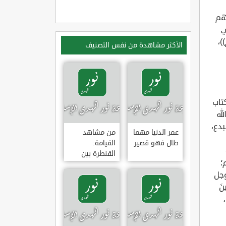
وهم
ي
)،
الأكثر مشاهدة من نفس التصنيف
كتاب
له
بدع،
عمر الدنيا مهما
من مشاهد
طال فهو قصير
القيامة:
القنطرة بين
؛
الجنة والنار
وجل
نَ
بِإِحْسَانٍ رَضِيَ اللَّهُ عَنْهُمْ وَرَضُوا عَنْهُ ? [التوبة: 100]،