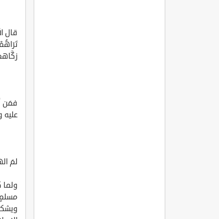
قال الله 
زكَّا
فمَن أ
عليه و
لمَ ا
ولما ك
مسلمٍ،
ويشكك 