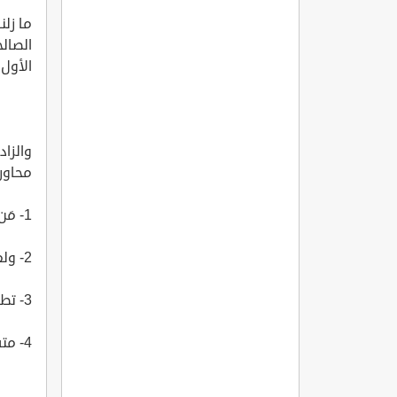
ما زلنا
الصالح
الأول 
والزاد
محاور
1- مَن هم السلف؟
2- ولماذا نفهم القرآن والسنة بفهم السلف؟
3- تطاول أعداء الدين على الصحابة، وموقفنا من ذلك.
4- متى ظهر مصطلح (السلفية)؟ وما الحاجة إليه؟