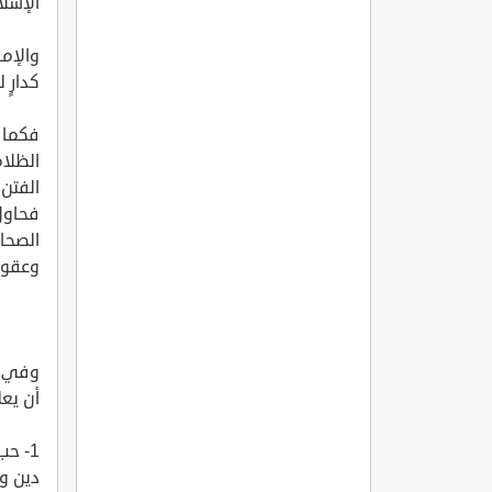
الإسل
والإما
كدارٍ 
فكما أ
الظلا
الفتن 
فحاول
الصحا
وعقوبة
وفي ظ
أن يعل
1- ح
دين وإ