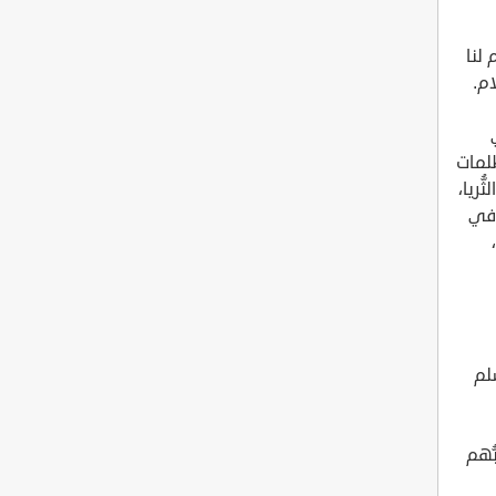
لنا
ام.
لمات
ريا،
 في
لم
ُهم