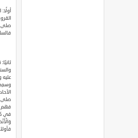
أولًا:
القرون
صلى ال
فالسل
ثانيًا
والسنة
عليه و
وسمِعو
الأحاد
صلى ال
فهم شا
في كثير
فأولئ