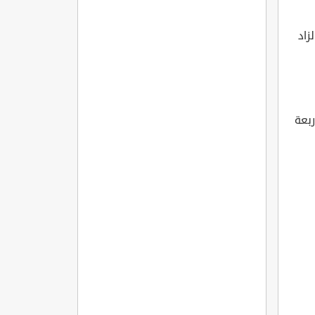
زاد
ربعة