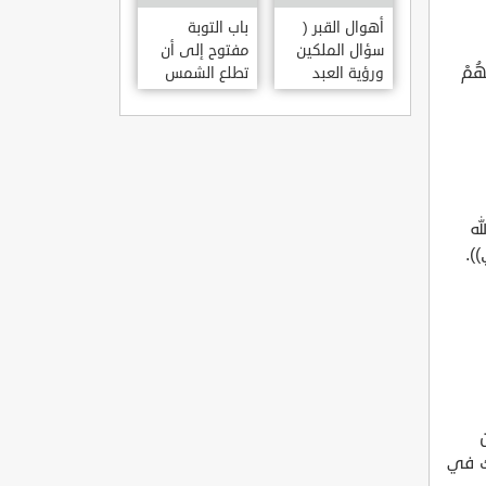
أهوال القبر (
باب التوبة
سؤال الملكين
مفتوح إلى أن
َهُمْ
ورؤية العبد
تطلع الشمس
مكانه )
من مغربها
ه
).
يك في