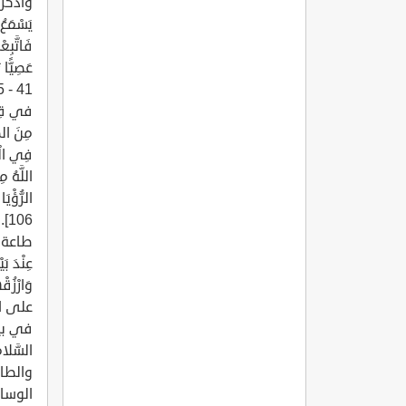
وَاذْكُرْ 
يَسْمَعُ 
فَاتَّبِع
عَصِيًّا 
في قِص
مِنَ الصّ
فِي الْمَ
اللَّهُ مِ
06
طاعة الل
عِنْدَ بَ
على ال
في بيت
السَّلا
الوسائل