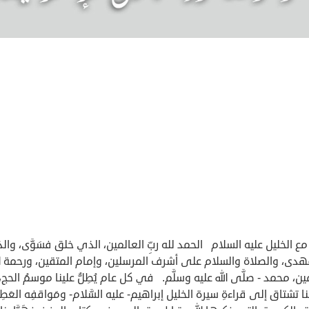
مع الخليل عليه السلام الحمد لله ربِّ العالمين، الذي خلق فسَوَّى، وا
فهدى، والصلاة والسلام على أشرف المرسلين، وإمام المتقين، ورحمة ال
ين، محمد - صلَّى الله عليه وسلَّم. في كل عام يُطِلُّ علينا موسمُ الحج، 
ا تشتاق إلى قراءةِ سيرة الخليل إبراهيم- عليه السَّلام- ومَواقفِه العَطِ