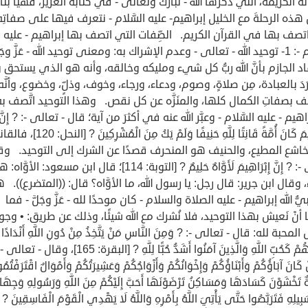
 الكريمة، التي ذكرها الله - تبارك وتعالى - في كتابه العزيز، فهَيَّا بنا
ذه الرحلةَ مع الخليل إبراهيم- عليه السَّلام - نتعرف فيها على صفاتِه
تصف بها في القرآن الكريم. الصِّفات التي اتصف بها إبراهيم - عليه
السَّلام -: 1- توحيد الله - تعالى - وعدم الإشراك به: ومعنى توحيد الله - عَزَّ وجَل
اد الجازم بأنَّ الله ربُّ كل شيء ومليكه وخالقه، وأنه هو الذي يستحق و
فْرَدَ بالعبادة، مِن صلاةٍ، وصوم، ودعاء، ورجاء، وخوف، وذلٍّ، وخضوع، وأنَّه
 بصفاتِ الكمال كلها، والمنَزَّه عن كل نقص. وهذا التوحيد اتَّصف به 
راهيم - عليه السَّلام - وعبَّر الله عنه في أكثرَ من آية؛ قال - تعالى -: ? إِنَّ
إِبْرَاهِيمَ كَانَ أُمَّةً قَانِتًا لِلَّهِ حَنِيفًا وَلَمْ يَكُ مِنَ الْمُشْرِكِينَ ? 
خاشع المطيع، والحنيف هو المنحرف قصدًا عن الشرك إلى التوحيد. وق
تعالى -: ? إِنَّ إِبْرَاهِيمَ لَأَوَّاهٌ حَلِيمٌ ? [التوبة: 114]؛ قال ابن مسعود: الأوَّاه
اء، وقال ابن جرير: قال رجل: يا رسول الله، ما الأوَّاه؟ قال: ((المتضرع)). 
ُّ الله إبراهيم - عليه الصلاة والسلام - كان موحدًا لله - عَزَّ وجَلَّ - فما
 أنْ نَعيش بهذا التوحيد، فلا نُشرك مع الله شيئًا، وذلك عن طريق: • وج
محبة لله: قال - تعالى -: ? وَمِنَ النَّاسِ مَنْ يَتَّخِذُ مِنْ دُونِ اللَّهِ أَنْدَادًا
يُحِبُّونَهُمْ كَحُبِّ اللَّهِ وَالَّذِينَ آمَنُوا أَشَدُّ حُبًّا لِلَّهِ ? [البقرة: 165]، وقا
 كَانَ آبَاؤُكُمْ وَأَبْنَاؤُكُمْ وَإِخْوَانُكُمْ وَأَزْوَاجُكُمْ وَعَشِيرَتُكُمْ وَأَمْوَالٌ اقْتَرَفْتُم
ةٌ تَخْشَوْنَ كَسَادَهَا وَمَسَاكِنُ تَرْضَوْنَهَا أَحَبَّ إِلَيْكُمْ مِنَ اللَّهِ وَرَسُولِهِ وَجِهَا
لِهِ فَتَرَبَّصُوا حَتَّى يَأْتِيَ اللَّهُ بِأَمْرِهِ وَاللَّهُ لَا يَهْدِي الْقَوْمَ الْفَاسِقِينَ ?