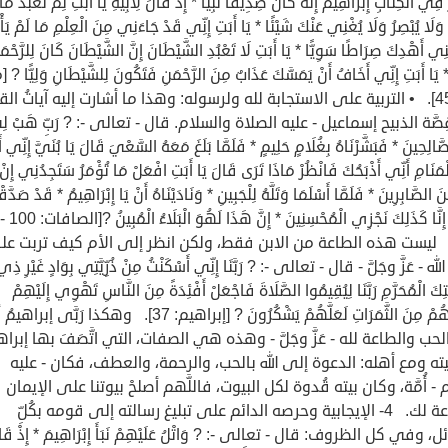
فِي الْكِتَابِ إِبْرَاهِيمَ إِنَّهُ كَانَ صِدِّيقًا نَبِيًّا * إِذْ قَالَ لِأَبِيهِ يَا أَبَتِ لِمَ تَعْبُدُ مَا
وَلَا يُبْصِرُ وَلَا يُغْنِي عَنْكَ شَيْئًا * يَا أَبَتِ إِنِّي قَدْ جَاءَنِي مِنَ الْعِلْمِ مَا لَمْ يَأْ
ْنِي أَهْدِكَ صِرَاطًا سَوِيًّا * يَا أَبَتِ لَا تَعْبُدِ الشَّيْطَانَ إِنَّ الشَّيْطَانَ كَانَ لِلرَّحْمَ
* يَا أَبَتِ إِنِّي أَخَافُ أَنْ يَمَسَّكَ عَذَابٌ مِنَ الرَّحْمَنِ فَتَكُونَ لِلشَّيْطَانِ وَلِيًّا ?
41 - 45]. • التربية على الاستجابة لله ولرسوله: وهذا ما أشارت إليه آياتُ الق
َّة الذبيح إسماعيل - عليه الصلاة والسلام. قال - تعالى -: ? رَبِّ هَبْ ل
َالِحِينَ * فَبَشَّرْنَاهُ بِغُلَامٍ حَلِيمٍ * فَلَمَّا بَلَغَ مَعَهُ السَّعْيَ قَالَ يَا بُنَيَّ إِنِّي أ
نَامِ أَنِّي أَذْبَحُكَ فَانْظُرْ مَاذَا تَرَى قَالَ يَا أَبَتِ افْعَلْ مَا تُؤْمَرُ سَتَجِدُنِي إِنْ
نَ الصَّابِرِينَ * فَلَمَّا أَسْلَمَا وَتَلَّهُ لِلْجَبِينِ * وَنَادَيْنَاهُ أَنْ يَا إِبْرَاهِيمُ * قَدْ صَدَّق
الرُّؤْيَا إِنَّا كَذَلِكَ نَجْزِي الْمُحْسِنِينَ * إِنَّ هَذَا لَهُوَ الْبَلَاءُ الْمُبِينُ ?[الصافات: 100 -
1]. ليست هذه الطاعة من الابن فقط، ولكن انظر إلى الأم كيف تربت ع
ه - عَزَّ وجَلَّ - قال - تعالى -: ? رَبَّنَا إِنِّي أَسْكَنْتُ مِنْ ذُرِّيَّتِي بِوَادٍ غَيْرِ ذِي ز
يْتِكَ الْمُحَرَّمِ رَبَّنَا لِيُقِيمُوا الصَّلَاةَ فَاجْعَلْ أَفْئِدَةً مِنَ النَّاسِ تَهْوِي إِلَيْهِمْ
وَارْزُقْهُمْ مِنَ الثَّمَرَاتِ لَعَلَّهُمْ يَشْكُرُونَ ? [إبراهيم: 37]. وهكذا رَبَّ
حب والطاعة لله - عَزَّ وجَلَّ - وهذه هي الصفات، التي اتَّصَفَ بها إبرا
ه ومع أهله: الدعوة إلى الله بالحب، والرحمة، والعطف، فكان - عليه
م - أُمَّة، وكان بيته قُدوة لكل البيوت، فاللَّهم أصلحْ بيوتنا على الإيمان
والطاعة لك. 4- الإيجابية وحرصه الدائم على تبليغ رسالته إلى قومه بكُلِّ
، وفي كل الظروف: قال - تعالى -: ? وَاتْلُ عَلَيْهِمْ نَبَأَ إِبْرَاهِيمَ * إِذْ قَا