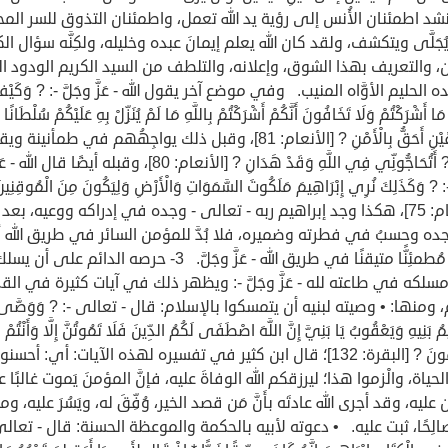
شد اطمئنان الأُنس إلى رؤية يد الله تعمل، واطمئنان التذوق للسر الم
جَلَّى ويتكشف، ولقد كان الله يعلم إيمانَ عبده وخليله، ولكِنَّه سؤال 
ن، والتعريف بهذا الشوق، وإعلانه، والتلطف من السيد الكريم الودود ال
 الحليم الأوَّاه المنيب. وفي موضع آخر يقول الله - عَزَّ وجَلَّ -: ? وَكَيْف
َا أَشْرَكْتُمْ وَلَا تَخَافُونَ أَنَّكُمْ أَشْرَكْتُمْ بِاللَّهِ مَا لَمْ يُنَزِّلْ بِهِ عَلَيْكُمْ سُلْطَانًا 
الْفَرِيقَيْنِ أَحَقُّ بِالْأَمْنِ ? [الأنعام: 81]، وقبل ذلك يواجِهُهم في طمأنينة 
قال: ? أَتُحَاجُّونِّي فِي اللَّهِ وَقَدْ هَدَانِ ? [الأنعام: 80]، وقبله أيضًا قال الله - ع
: ? وَكَذَلِكَ نُرِي إِبْرَاهِيمَ مَلَكُوتَ السَّمَوَاتِ وَالْأَرْضِ وَلِيَكُونَ مِنَ الْمُوقِنِي
[الأنعام: 75]، هكذا وجد إبراهيم ربه - تعالى - وجده في إدراكه ووعيه، بعد 
جده وحسبُ في فطرته وضميره، فلا بُدَّ للمؤمن السائر في طريق الله 
يكونَ مُطمئِنًّا متيقنًا في طريق الله - عَزَّ وجَلَّ. 3- حرصه الدائم على أن يس
سلكه في طاعته لله - عَزَّ وجَلَّ -: ويظهر ذلك في آيات كثيرة في القر
، ومنها: • وصيته لبنيه أن يتمسكوا بالإسلام: قال - تعالى -: ? وَوَصَّى ب
يمُ بَنِيهِ وَيَعْقُوبُ يَا بَنِيَّ إِنَّ اللَّهَ اصْطَفَى لَكُمُ الدِّينَ فَلَا تَمُوتُنَّ إِلَّا وَأَنْتُمْ
مُسْلِمُونَ ? [البقرة: 132]؛ قال ابن كثير في تفسيره لهذه الآيات: أي: أح
حياة، والْزموا هذا؛ ليرزقكم الله الوفاةَ عليه، فإنَّ المؤمنَ يَموت غالبًا 
عليه، وقد أجرى الله عادتَه بأَنَّ مَن قصد الخير، وُفِّقَ له، ويَسُرَ عليه، وم
لِحًا، ثبت عليه. • دعوته لأبيه بالحكمة والموعظة الحسنة: قال - تعالى