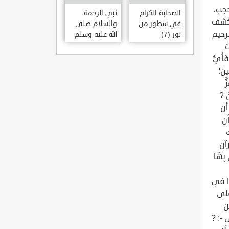
حجب،
الصحابة الكرام
نبي الرحمة
الكشف
في سطور من
والسلام صلى
رحيم
نور (7)
الله عليه وسلم
َ
فَأَيُّ
ويقين؛
َزَّ
نَ ?
أن
أن
لك
آن
ِهَا
سنوا في
على
ن
 -: ?