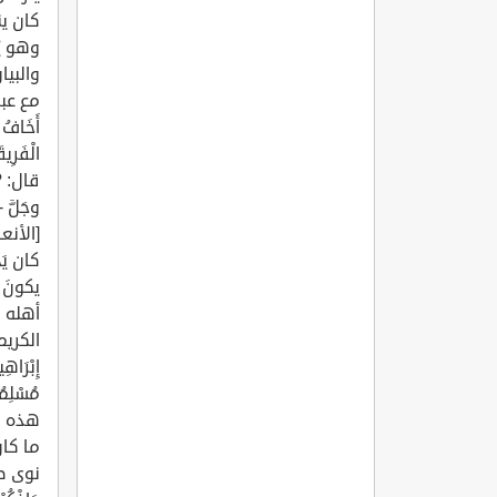
كان ين
وهو يُ
والبيا
مع عبده
أَخَافُ م
وجَلَّ -
كان يَ
أهله م
الكريم
إِبْرَاهِ
هذه ال
ما كان 
نوى صا