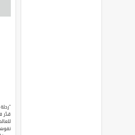
"رحلة 
قدَّر 
للعالم
نفوسَن