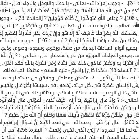
[التوبة: 24]. • وجوب إفراد الله - تعالى - بالدعاء والتوكل والرجاء: قال - تعا
َدْعُ مِنْ دُونِ اللَّهِ مَا لَا يَنْفَعُكَ وَلَا يَضُرُّكَ فَإِنْ فَعَلْتَ فَإِنَّكَ إِذًا مِنَ الظَّال
[يونس: 106]، ? وَعَلَى اللَّهِ فَتَوَكَّلُوا إِنْ كُنْتُمْ مُؤْمِنِينَ ? [المائدة:
يَمْسَسْكَ اللَّهُ بِضُرٍّ فَلَا كَاشِفَ لَهُ إِلَّا هُوَ وَإِنْ يُرِدْكَ بِخَيْرٍ فَلَا رَادَّ لِفَضْلِهِ ي
بِهِ مَنْ يَشَاءُ مِنْ عِبَادِهِ وَهُوَ الْغَفُورُ الرَّحِيمُ ? [يونس: 107]. • وجوب إ
 - بجميع أنواع العبادات البدنية: من صلاة، وركوع، وسجود، وصوم، وذبح،
وجميع العبادات القولِيَّة من نذر واستغفار. قال - تعالى -: ? إِنَّ اللَّهَ ل
أَنْ يُشْرَكَ بِهِ وَيَغْفِرُ مَا دُونَ ذَلِكَ لِمَنْ يَشَاءُ وَمَنْ يُشْرِكْ بِاللَّهِ فَقَدِ افْتَرَى إِ
عَظِيمًا ? [النساء: 48]، هكذا كان إبراهيمُ - عليه السَّلام - مخلصًا العبادة لله،
وهكذا يَجب علينا أن نكون. 2- متمكن ومطمئن ومتيقن من عبادته لربه: م
ش الإنسان لفكرة هي كل حياته، يُضحي في سبيلها بكُلِّ غَالٍ ونفيس
اش خليل الرحمن - عليه الصلاة والسلام - ويظهر ذلك في كثير من الآ
الى -: ? وَإِذْ قَالَ إِبْرَاهِيمُ رَبِّ أَرِنِي كَيْفَ تُحْيِي الْمَوْتَى قَالَ أَوَلَمْ تُؤْم
َى وَلَكِنْ لِيَطْمَئِنَّ قَلْبِي قَالَ فَخُذْ أَرْبَعَةً مِنَ الطَّيْرِ فَصُرْهُنَّ إِلَيْكَ ثُمَّ اجْعَ
ِّ جَبَلٍ مِنْهُنَّ جُزْءًا ثُمَّ ادْعُهُنَّ يَأْتِينَكَ سَعْيًا وَاعْلَمْ أَنَّ اللَّهَ عَزِيزٌ حَكِيمٌ ?
[البقرة: 260]. قال ابنُ كثير - رحمه الله - في هذه الآية: إنَّ لسؤال إبراهيم أس
منها أنَّه لما قال لنمرود: ? رَبِّيَ الَّذِي يُحْيِي وَيُمِيتُ ? [البقرة: 258]، أحب أنْ
ى من علم اليقين إلى عَيْنِ اليقين، وأن يرى ذلك. وقال صاحب الظلال: 