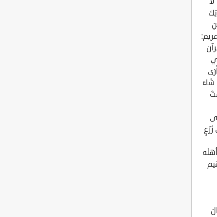
 لَا
تِكَ
نِ
 [مريم:
رآن
ِي
َرَى
 شَاءَ
ْتَ
لى
َرْعٍ
ى إبراهيمُ أهلَه
هيم
لَ