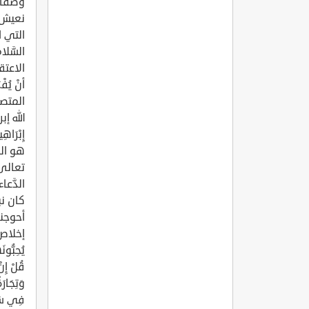
وصفاته
نعيش ه
التي ا
الاعتق
أنْ يُ
المتصف
الله إب
هو ال
الدَّع
كان نبي
أحوجنا
إخلاص ال
قُلْ إِنْ
وَتِجَارَ
فِي سَبِي