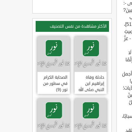
لى -:
ِمِينَ?
 23]. • وجوب
إفراد الله - تعالى - بالخوف منه: قال - تعالى -: ? فَإِيَّايَ فَارْهَبُونِ ? [النحل: 51]،
الأكثر مشاهدة من نفس التصنيف
ُصِيبُ
فراد الله - عَزَّ
َا
ثْمًا
ا أجملَ
حادثة وفاة
الصحابة الكرام
!
إبراهيم ابن
في سطور من
يات؛
النبي صلى الله
نور (9)
ِنْ
عليه وسلم
لْ
(وقفة تأملية)
بابًا،
لقد