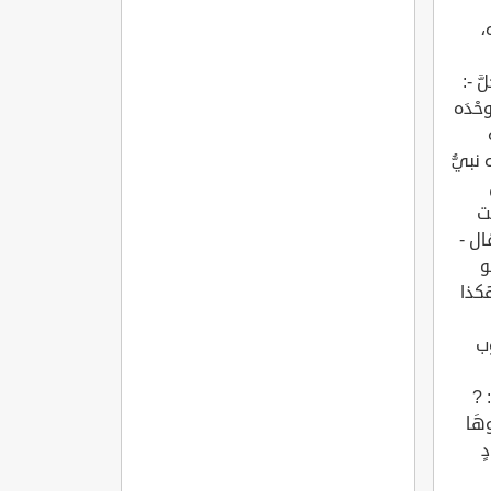
،
َّ -:
حْدَه
نبيُّ
[النحل: 120]، فالقانت
ال -
: هو
هكذا
وب
ل - تعالى -: ?
ُوهَا
دٍ