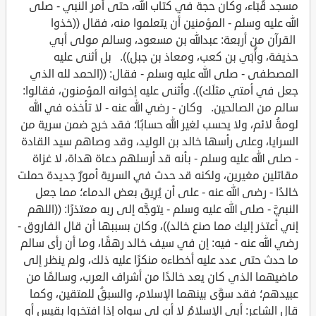
مسجد قُبَاء، وكان حجة في كتاب الله، حتى أمر النبي - صلى
الله عليه وسلم - المؤمنين أن يتعلموا منه، فقال ((خذوا
القرآن من أربعة: عبدالله بن مسعود، وسالم مولى أبي
حذيفة، وأُبَي بن كعب، ومعاذ بن جبل)). بل أثنى عليه
المصطفى - صلى الله عليه وسلم - فقال: ((الحمد لله الذي
جعل في أمتي مثلَك)). وأثنى عليه إخوانه المؤمنون، فقالوا:
سالم من الصالحين. وكان - رضي الله عنه - لا تأخذه في الله
لومةُ لائم، ولا يحسب لغير الله حسابًا؛ فقد خرج ضمن سرية من
السرايا، وعلى رأسها خالد بن الوليد، وقد وصاهم سيد القادة
- صلى الله عليه وسلم - بأنه قد أرسلهم دعاة هداة، لا غزاة
مقاتلين مغيرين، ولكنه قد حدث في السرية أمورٌ جديدة حملت
خالدًا - رضى الله عنه - على أن يُرِيق بعض الدماء؛ مما جعل
النبيَّ - صلى الله عليه وسلم - يتوجَّه إلى ربه معتذرًا: ((اللهم
إني أعتذر إليك مما صنع خالد))، وكان بسببها أن قال الفاروق -
رضي الله عنه - فيه: إن في سيف خالد رهقًا، وما أن رأى سالم
ما حدث حتى عدد عليه أخطاءه منكرًا عليه ذلك، ولم ينظر إلى
ماضيهما الذي كان يعد خالدًا من أشراف العرب، وسالمًا من
عبيدهم؛ فقد سوَّى بينهما الإسلام، والسبقُ للمتقين، وكما
قال الشاعر: أبي الإسلامُ لا أبَ لي سواه إذا افتخروا بقيسٍ أو