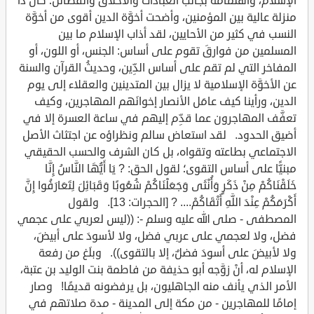
الإسلام، واهتمامه بجانب العبادات والأخلاق والفضائل؛ كان ذا
منزلة عالية بين المؤمنين، وأضحت أخوَّة الدين أقوى من أخوَّة
النسب في كثير من الأحايين، لقد أذاب الإسلام ما بين
المسلمين من فوارقَ تقوم على أساس: الجنس، أو اللون، أو
المفاخر التي لم تقم على أساس الدِّين، وحديثُ القرآن والسنة
عن الأخوَّة الإسلامية لا يزال بين المتدينين والعقلاء إلى يوم
الدين، ورأينا كيف عامَل الأنصار إخوانَهم المهاجرين، وكيف
تعفَّف المهاجرون عما قدِّم إليهم في ساعة العسرة إلا في
أضيق الحدود. لقد استعاض سالم ونظراؤه عن اجتثاث الأصل
الاجتماعي بطاعته وتقواه، بل كان الشرف والحسب الحقيقي
مبنيًّا على أساس التقوى؛ لقول الحق: ? يَا أَيُّهَا النَّاسُ إِنَّا
خَلَقْنَاكُمْ مِنْ ذَكَرٍ وَأُنْثَى وَجَعَلْنَاكُمْ شُعُوبًا وَقَبَائِلَ لِتَعَارَفُوا إِنَّ
أَكْرَمَكُمْ عِنْدَ اللَّهِ أَتْقَاكُمْ.... ? [الحجرات: 13]. ولقول
المصطفى - صلى الله عليه وسلم -: ((ليس لعربي على عجمي
فضل، ولا لعجمي على عربي فضل، ولا لأسودَ على أبيضَ،
ولا لأبيضَ على أسودَ فضلٌ، إلا بالتقوى)). وبلَغ من رفعة
الإسلام له، أنْ زوَّجه أبو حذيفة من فاطمة بنت الوليد بن عتبة،
الأمر الذي يأنف منه الجاهليون، بل يرفضونه قديمًا! وصار
إمامًا للمهاجرين - من مكة إلى المدينة - مدة صلاتهم في