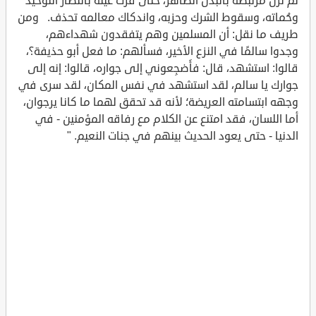
لم تزل مرتبطة بالبدن الطاهر، حتى قرَّتْ عينُه بانتصار التوحيد
وحُماته، وسقوط الشرك وحزبه، واندكاك معالمه تحذف. ومن
طريف ما نقل: أن المسلمين وهم يتفقدون شهداءهم،
وجدوا سالمًا في النزع الأخير، فسألهم: ما فعل أبو حذيفة؟،
قالوا: استشهد، قال: فأَضجِعوني إلى جواره، قالوا: إنه إلى
جوارك يا سالم، لقد استشهد في نفس المكان، لقد سرى في
وجهه ابتسامته العريضة؛ لأنه قد تحقق لهما ما كانا يرجوان،
أما اللسان، فقد امتنع عن الكلام مع رفاقه المؤمنين - في
الدنيا - حتى يعود الحديث بينهم في جنات النعيم. "