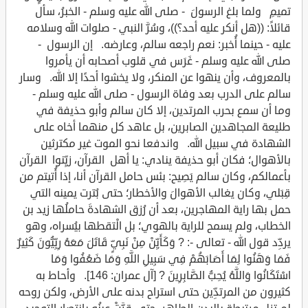
تميمِ ولما بلغ الرسولَ - صلى الله عليه وسلم - الخبرُ، سأل
قائلاً: ((هل أنكر عليه أحد؟))، وسُرَّ النبي - صلوات الله وسلامه
عليه - حينما أُخبر: نعم راجعه سالم، وعارضه. إن الرسول -
صلى الله عليه وسلم - غَرَس في قلوب أصحابه أن يأمروا
بالمعروف، وأن ينهوا عن المنكر، ولا يخشوا أحدًا إلا الله. وسار
سالم على الدرب بعد وفاة الرسول - صلى الله عليه وسلم -
وما أن سمع بحرب المرتدين، إلا كان سالم وأبو حذيفة في
طليعة المجاهدين الصابرين، بل عاهد كل منهما أخاه على
الشهادة في سبيل الله. واندفعا نحو الموت غير مكترثين
بالأهوال؛ فكان أبو حذيفة ينادي: يا أهل القرآن، زيِّنوا القرآن
بأعمالكم، وكان سالم يَصِيح: بئس حامل القرآن أنا، إذا أُتيتم من
قِبَلي، وكان يغالب الأهوالَ والأخطار؛ حتى بُترت يمينه التي
حمل بها راية المهاجرين، بعد أن رُزق الشهادةَ حاملُها زيد بن
الخطاب، ولم يسمح للراية بالهوي؛ بل الْتقطها بيُسراه، وهو
يردِّد قول الله - تعالى -: ? وَكَأَيِّنْ مِنْ نَبِيٍّ قَاتَلَ مَعَهُ رِبِّيُّونَ كَثِيرٌ
فَمَا وَهَنُوا لِمَا أَصَابَهُمْ فِي سَبِيلِ اللَّهِ وَمَا ضَعُفُوا وَمَا
اسْتَكَانُوا وَاللَّهُ يُحِبُّ الصَّابِرِينَ ? [آل عمران: 146]. وأحاط به
كثيرون من المرتدِّين حتى استراح بدنه على الأرض، ولكن روحه