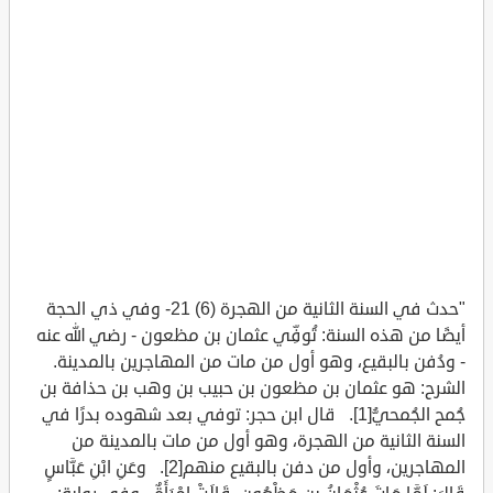
"حدث في السنة الثانية من الهجرة (6) 21- وفي ذي الحجة
أيضًا من هذه السنة: تُوفِّي عثمان بن مظعون - رضي الله عنه
- ودُفن بالبقيع، وهو أول من مات من المهاجرين بالمدينة.
الشرح: هو عثمان بن مظعون بن حبيب بن وهب بن حذافة بن
جُمح الجُمحيُّ[1]. قال ابن حجر: توفي بعد شهوده بدرًا في
السنة الثانية من الهجرة، وهو أول من مات بالمدينة من
المهاجرين، وأول من دفن بالبقيع منهم[2]. وعَنِ ابْنِ عَبَّاسٍ