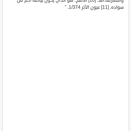
والمعرفة.اهـ. [10] الأملح: هو الذي يكون بياضه أكثر من
سواده. [11] عيون الأثر 1/374. "