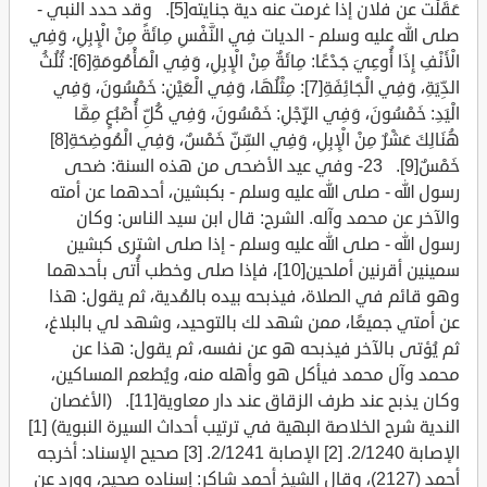
عَقَلْت عن فلان إذا غرمت عنه دية جنايته[5]. وقد حدد النبي -
صلى الله عليه وسلم - الديات فِي النَّفْسِ مِائَةً مِنْ الْإِبِلِ، وَفِي
الْأَنْفِ إِذَا أُوعِيَ جَدْعًا: مِائَةٌ مِنْ الْإِبِلِ، وَفِي الْمَأْمُومَةِ[6]: ثُلُثُ
الدِّيَةِ، وَفِي الْجَائِفَةِ[7]: مِثْلُهَا، وَفِي الْعَيْنِ: خَمْسُونَ، وَفِي
الْيَدِ: خَمْسُونَ، وَفِي الرِّجْلِ: خَمْسُونَ، وَفِي كُلِّ أُصْبُعٍ مِمَّا
هُنَالِكَ عَشْرٌ مِنْ الْإِبِلِ، وَفِي السِّنِّ خَمْسٌ، وَفِي الْمُوضِحَةِ[8]
خَمْسٌ[9]. 23- وفي عيد الأضحى من هذه السنة: ضحى
رسول الله - صلى الله عليه وسلم - بكبشين، أحدهما عن أمته
والآخر عن محمد وآله. الشرح: قال ابن سيد الناس: وكان
رسول الله - صلى الله عليه وسلم - إذا صلى اشترى كبشين
سمينين أقرنين أملحين[10]، فإذا صلى وخطب أُتى بأحدهما
وهو قائم في الصلاة، فيذبحه بيده بالمُدية، ثم يقول: هذا
عن أمتي جميعًا، ممن شهد لك بالتوحيد، وشهد لي بالبلاغ،
ثم يُؤتى بالآخر فيذبحه هو عن نفسه، ثم يقول: هذا عن
محمد وآل محمد فيأكل هو وأهله منه، ويُطعم المساكين،
وكان يذبح عند طرف الزقاق عند دار معاوية[11]. (الأغصان
الندية شرح الخلاصة البهية في ترتيب أحداث السيرة النبوية) [1]
الإصابة 2/1240. [2] الإصابة 2/1241. [3] صحيح الإسناد: أخرجه
أحمد (2127)، وقال الشيخ أحمد شاكر: إسناده صحيح، وورد عن