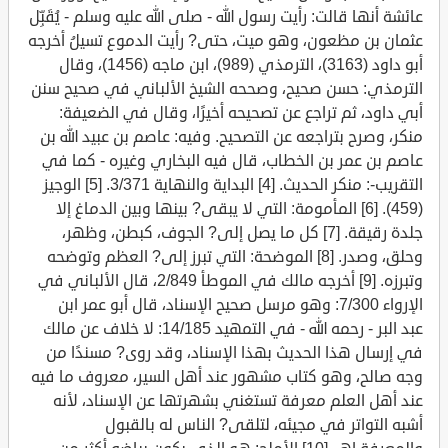
عائشة أنها قالت: رأيت رسول الله - صلى الله عليه وسلم - يُقَبِّل
عثمان بن مظعون، وهو ميت، حتى? رأيت الدموع تسيلُ أخرجه
أبو داود (3163)، الترمذي (989)، ابن ماجه (1456)، وقال
الترمذي: حسن صحيح، وصححه الشيخ الألباني في صحيح سنن
أبي داود، ثم تراجع عن تصحيحه أخيرًا، وقال في الضعيفة:
منكر، وصرح بتراجعه عن التصحيح. وفيه: عاصم بن عبيد الله بن
عاصم بن عمر بن الخطاب، قال فيه البخاري وغيره - كما في
التقريب-: منكر الحديث. [4] البداية والنهاية 3/371. [5] الوجيز
(459). [6] المأمومة: التي لا يبقى? بينها وبين الدماغ إلا
جلدة رقيقة. [7] كل ما يصل إلى? الجوف، كبطن، وظهر،
وحلق، وصدر. [8] الموضحة: التي تبرز إلى? العظم وتوضحه
وتبرزه. [9] أخرجه مالك في الموطأ 2/849، قال الألباني في
الإرواء 7/300: وهو مرسل صحيح الإسناد، قال أبو عمر ابن
عبد البر - رحمه الله - في التمهيد 14/185: لا خلاف عن مالك
في إرسال هذا الحديث بهذا الإسناد، وقد روى? مسندًا من
وجه صالح، وهو كتاب مشهور عند أهل السير، معروف ما فيه
عند أهل العلم معرفة تستغني بشهرتها عن الإسناد، لأنه
أشبه التواتر في مجيئه، لتلقى? الناس له بالقبول