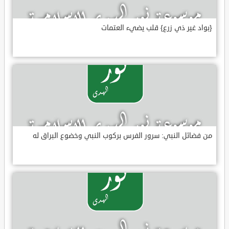
{بواد غير ذي زرع} قلب يضيء العتمات
من فضائل النبي: سرور الفرس بركوب النبي وخضوع البراق له