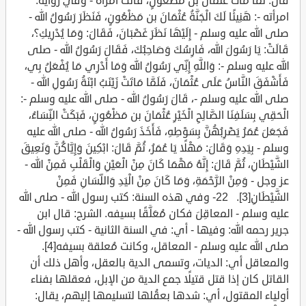
قَالَ: لَمَّا مَاتَ عُثْمَانُ بن مَظْعُونٍ، قَالَتْ امْرَأَةٌ - وفي رواية:
امرأته -: هَنِيئًا لَكَ الْجَنَّةُ عُثْمَانَ بن مَظْعُونٍ، فَنَظَرَ رَسُولُ الله -
صلى الله عليه وسلم - إِلَيْهَا نَظَرَ غَضْبَانَ، فَقَالَ: وَمَا يُدْرِيكِ؟،
قَالَتْ: يَا رَسُولَ الله، فَارِسُكَ وَصَاحِبُكَ، فَقَالَ رَسُولُ الله - صلى
الله عليه وسلم -: وَاللَّهِ إِنِّي رَسُولُ الله وَمَا أَدْرِي مَا يُفْعَلُ بِي،
فَأَشْفَقَ النَّاسُ عَلَى عُثْمَانَ، فَلَمَّا مَاتَتْ زَيْنَبُ ابْنَةُ رَسُولِ الله -
صلى الله عليه وسلم -، قَالَ رَسُولُ الله - صلى الله عليه وسلم -:
الْحَقِي بِسَلَفِنَا الصَّالِحِ الْخَيْرِ عُثْمَانَ بن مَظْعُونٍ، فَبَكَتْ النِّسَاءُ،
فَجَعَلَ عُمَرُ يَضْرِبُهُنَّ بِسَوْطِهِ، فَأَخَذَ رَسُولُ الله - صلى الله عليه
وسلم - بِيَدِهِ وَقَالَ: مَهْلًا يَا عُمَرُ، ثُمَّ قَالَ: ابْكِينَ وَإِيَّاكُنَّ وَنَعِيقَ
الشَّيْطَانِ، ثُمَّ قَالَ: إِنَّهُ مَهْمَا كَانَ مِنْ الْعَيْنِ وَالْقَلْبِ فَمِنْ الله -
عز وجل - وَمِنْ الرَّحْمَةِ، وَمَا كَانَ مِنْ الْيَدِ وَاللِّسَانِ فَمِنْ
الشَّيْطَانِ[3]. 22- وفي هذه السنة: كتب رسول الله - صلى الله
عليه وسلم - المعاقِلَ فكان مُعَلَّقًا بسيفه. الشرح: قال ابن
جرير رحمه الله: وفيها - أي: في السنة الثانية - كتب رسول الله -
صلى الله عليه وسلم - المعاقل، وكانت مُعلقة بسيفه[4].
والمعاقل أي: الديات، وتسمى الدية بالعقل، وأهل ذلك أن
القاتل كان إذا قتل قتيلًا جمع الدية من الإبل، فعقلها بفناء
أولياء المقتول، أي: شدها بعقُلها لتسليمها إليهم، يقال: