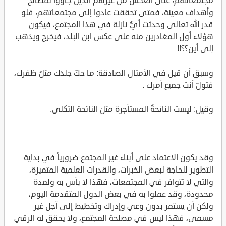
مجتمعاتهم، على العكس من غيرهم الذين جاؤوا لمصالح
وأهداف معينة، فمتى تحققت عادوا إلى مجتمعاتهم، فلو
قدر الله تعالى وحدثت أيُّ نازلة في هذا المجتمع، فيكون
هؤلاء أول المغادرين منه على عكس ابن البلد، فيخرج ويذهب
إلى أين؟؟!!
وسبق أن قيل في الأمثال الصادقة: ما حكَّ جلدَك مثلُ ظفرك،
فتولَّ أنت جميع أمرك .
وقيل: ليست النائحةُ المستأجرة مثلَ النائحة الثكلى.
وقد يكون الاعتماد على أبناء غير المجتمع ضرورياً في بداية
التطوير للحاجة لبعض الخبرات، والقدرات العلمية المتميزة،
والتي لا تتوافر في المجتمعات، فهذا لا بأس به ولمدة
محدودة، وقد عملوا به في بعض الدول المتقدمة اليوم،
ولكن أن يستمر بدون وعي وإدراك وتخطيط إلى أجل غير
مسمى، فهذا ليس في مصلحة المجتمع، ولا يحقق له الرقي