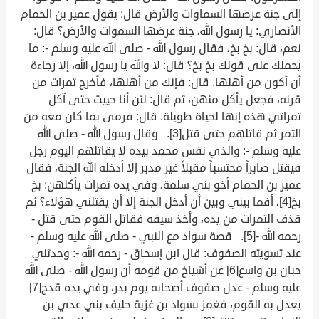
إلى جنة عرضها السماوات والأرض قال: يقول عمير بن الحمام
الأنصاري: يا رسول الله، جنة عرضها السموات والأرض؟ قال:
نعم، قال: بخ بخ، فقال رسول الله - صلى الله عليه وسلم -: ما
يحملك على قولك بخ بخ؟ قال: لا والله يا رسول الله، إلا رجاءة
أن أكون من أهلها. قال: فإنك من أهلها، فأخرج تمرات من
قرنه، فجعل يأكل منهن، ثم قال: لئن أنا حييت حتى آكل
تمراتي هذه إنها لحياة طويلة. قال: فرمى بما كان معه من
التمر ثم قاتلهم حتى قتل[3]. وقال رسول الله - صلى الله
عليه وسلم -: والذي نفس محمد بيده لا يقاتلهم اليوم رجل
فيقتل صابراً محتسباً مقبلاً غير مدبر إلا أدخله الله الجنة، فقال
عمير بن الحمام أخو بني سلمة، وفي يده تمرات يأكلهن: بخ
بخ[4]، أفما بيني وبين أن أدخل الجنة إلا أن يقتلني هؤلاء؟ ثم
قذف التمرات من يده، وأخذ سيفه فقاتل القوم حتى قتل -
رحمه الله -[5]. قصة سواد مع النبي - صلى الله عليه وسلم -
عند تسويته الصفوف: قال ابن إسحاق - رحمه الله -: وحدثني
حبان بن واسع[6] عن أشياخ من قومه أن رسول الله - صلى الله
عليه وسلم - عدل صفوف أصحابه يوم بدر، وفي يده قدح[7]
يعدل به القوم، فغمز بسواد بن غزية حليف بني عدي بن