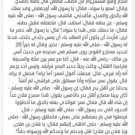
النجار وهو مستنتل[8] من الصف، فطعن في بطنه بالقدح،
وقال: استو يا سواد، فقال: يا رسول الله، أوجعتني وقد بعثك
الله بالحق والعدل، فأقدني، فكشف رسول الله - صلى الله عليه
وسلم - عن بطنه فقال: استقد، قال: فاعتنقه فقبل بطنه.
فقال: ما حملك على هذا يا سواد؟ قال: يا رسول الله، حضر ما
ترى، فأردت أن يكون آخر العهد بك أن يمس جلدي جلدك، فدعا
له رسول الله - صلى الله عليه وسلم - بخير، وقال له خيراً [9].
تحديد مصارع القوم: روى مسلم في صحيحه من حديث أنس
بن مالك - رضي الله عنه - قال: كنا مع عمر بين مكة والمدينة
فتراءينا الهلال، وكنت رجلاً حديد البصر فرأيته، وليس أحد يزعم
أنه رآه غيري، قال: فجعلت أقول لعمر: أما تراه؟ فجعل لا يراه،
قال: يقول عمر: سأراه وأنا مستلق على فراشي، ثم أنشأ
يحدثنا عن أهل بدر فقال: إن رسول الله - صلى الله عليه وسلم -
كان يرينا مصارع أهل بدر بالأمس، يقول: هذا مصرع فلان غداً
إن شاء الله قال فقال عمر: فوالذي بعثه بالحق ما أخطؤوا
الحدود التي حد رسول الله - صلى الله عليه وسلم -، قال:
فجعلوا في بئر بعضهم على بعض، فانطلق رسول الله - صلى
الله عليه وسلم - حتى انتهى إليهم فقال: يا فلان بن فلان،
ويا فلان بن فلان! هل وجدتم ما وعدكم الله ورسوله حقاً؟