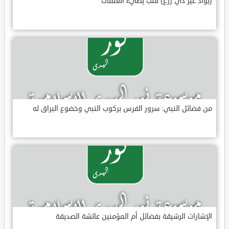
{بواد غير ذي زرع} قلب يضيء العتمات
من فضائل النبي: سرور الفرس بركوب النبي وخضوع البراق له
الإشارات الرشيقة بفضائل أم المؤمنين عائشة الصديقة