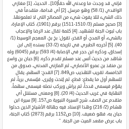
فإني قد وجدت ما وعدني الله حقاً[10].. الحديث. [1] مغازي
الواقدي (1/ 58) وهو مرسل. [2] أي قدامة، متقدماً في
ذلك الشيء لئلا يفوت شيء من المصالح التي لا تعلمونها.
[3] صحيح مسلم (3/ 1510-1511) برقم (1901)، كتاب الإمارة،
باب ثبوت الجنة للشهيد. [4] كلمة تقال عند الرضا والإعجاب
بالشيء، أو المدح، أو الفخر، تقول: بخ بخ، المعجم الوسيط (1/
40). [5] أخرجه الطبري في تاريخه (2/ 33) بسنده إلى ابن
إسحاق، وذكره ابن حجر في الإصابة (4/ 593) برقم (6045) وله
شاهد من حديث أنس عند مسلم تقدم ذكره. [6] حبان بن واسع
بن منقذ بن عمرو الأنصاري، ثم المازني المدني، صدوق من
الخامسة، تقريب التهذيب ص849. [7] القدح: السهم، يقال
للسهم أول ما يقطع: قطع، ثم يُنحت ويُبرى، فيُسمى برياً، ثم
يقوّم فيسمى قدحاً، ثم يراش ويركب نصله فيسمى سهماً،
النهاية في غريب الحديث (4/ 20). [8] ومعنى مستنتل أي
متقدم عن الصف، شرح السيرة النبوية ص157. [9] سيرة ابن
هشام (2/ 216) وهذا الإسناد فيه جهالة الأشياخ الذين حدثوا
حبان به، فهو ضعيف. [10] ص1152 برقم (2873) كتاب الجنة،
باب عرض مقعد الميت من الجنة. "