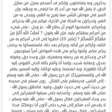
يذكرون وبه يتفاضلون، وإنكم قد أصبحتم بمنزل من منازل
الحق، لا يقبل الله فيه من أحد إلا ما ابتغى به وجهه، وإن
الصبر في مواطن البأس مما يفرج به الهم، وينجى به من
الغم، وتدركون به النجاة في الآخرة، فيكم نبي الله يحذركم
ويأمركم، فاستحيوا اليوم أن يطلع الله - عز وجل - على شيء
من أمركم يمقتكم عليه، فإن الله يقول: ? لَمَقْتُ اللَّهِ أَكْبَرُ مِنْ
مَقْتِكُمْ أَنْفُسَكُمْ ? [غافر: 10]، انظروا إلى الذي أمركم به من
كتابه، وأراكم من آياته، وعزكم بعد ذلة، فاستمسكوا به يرضى
ربكم عنكم، وأبلوا ربكم في هذه المواطن أمراً تستوجبون
الذي وعدكم به من رحمته ومغفرته، فإن وعده حق، وقوله
صدق، وعقابه شديد، وإنما أنا وأنتم بالله الحي القيوم، إليه
ألجأنا ظهورنا، وبه اعتصمنا، وعليه توكلنا، وإليه المصير، يغفر
الله لي وللمسلمين[1]. ثم خرج رسول الله - صلى الله عليه وسلم
- إلى الناس، فحرضهم على القتال. روى مسلم في صحيحه
من حديث أنس، في حديث طويل، وفيه: فانطلق رسول الله -
صلى الله عليه وسلم - وأصحابه حتى سبقوا المشركين إلى
بدر، وجاء المشركون فقال رسول الله - صلى الله عليه وسلم -:
لا يقدمن أحد منكم إلى شيء حتى أكون أنا دونه[2]. فدنا
المشركون. فقال رسول الله - صلى الله عليه وسلم -: قوموا