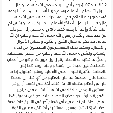
? [الأنبياء: 107]، وعن أبي هريرة -رضي الله عنه- قال: قال
رسول الله -صلى الله عليه وسلم-: ((يا أيها الناس، إنما أنا رحمة
مُهداة))؛ رواه الحاكم في المستدرك، وعنه -رضي الله عنه-
قال: قيل: يا رسول الله، ادْعُ الله على المشركين، قال: ((إني لم
أُبعَث لعَّانًا؛ وإنما أنا رحمة مُهداة))؛ رواه مسلم، إلى غير ذلك
من خصائصه. ويكفي رسولَ الله -صلى الله عليه وسلم- أن الله
تعالى قد جمَع له كمال الخَلق والخُلق، وفضائل الأقوال
والأعمال، وشهِد بذلك المستشرقون المنصفون من أعداء
الإسلام، واعتَبروه -صلى الله عليه وسلم- من أعظم الشخصيات،
والحقُّ ما شهِد به الأعداء؛ يقول ول ديورانت -وهو من أصحاب
الانطباعات غير الجيدة عن الإسلام ونبيِّه- ومع هذا يُقر
بالعظمة التأثيرية للنبي -صلى الله عليه وسلم- فيقول: إذا ما
حكَمنا على العظمة بما كان للعظيم من أثرٍ، قلنا: إن محمدًا
كان من أعظم عظماء التاريخ، فلقد أخذ على نفسه أن يرفع
المستوى الروحي والأخلاقي لشعب ألقَت به في دياجير
الهمجية حرارةُ الجو وجدْبُ الصحراء، وقد نجح في تحقيق هذا
الغرض نجاحًا لم يُدانه فيه أي مُصلح آخر في التاريخ كله؛ قصة
الحضارة، (13/ 47). ويسجل مستشرق آخرُ تأكيده على القوة