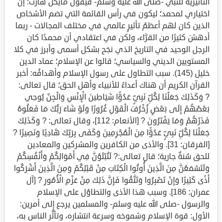
التأثيرية للنبي -صلى الله عليه وسلم- فيقول مايكل هارت: إن
اختياري لمحمد؛ ليكون في رأس القائمة التي تضم الأشخاص
الذين كان لهم أعظمُ تأثيرٍ عالمي في مختلف المجالات - ربما
أدهشَ كثيرًا من القرَّاء، ولكن في اعتقادي أن محمدًا كان
الرجل الوحيد في التاريخ الذي نجَح بشكل أسمى وأبرز في كلا
المستويين الديني والسياسي؛ قالوا عن الإسلام؛ عماد الدين
خليل (145). سبب التطاول على رسول الإسلام وأهدافُه: أخبر
القرآن الكريم أن هناك أعداءً للأنبياء وأهل الحق؛ قال تعالى:
? وَكَذَلِكَ جَعَلْنَا لِكُلِّ نَبِيٍّ عَدُوًّا شَيَاطِينَ الْإِنْسِ وَالْجِنِّ يُوحِي
بَعْضُهُمْ إِلَى بَعْضٍ زُخْرُفَ الْقَوْلِ غُرُورًا وَلَوْ شَاءَ رَبُّكَ مَا فَعَلُوهُ
فَذَرْهُمْ وَمَا يَفْتَرُونَ ? [الأنعام: 112]، وقال تعالى: ? وَكَذَلِكَ
جَعَلْنَا لِكُلِّ نَبِيٍّ عَدُوًّا مِنَ الْمُجْرِمِينَ وَكَفَى بِرَبِّكَ هَادِيًا وَنَصِيرًا ?
[الفرقان: 31]. والأذى من الكافرين والمشركين والمعادين
للحق سُنةٌ جارية؛ قال تعالى:? لَتُبْلَوُنَّ فِي أَمْوَالِكُمْ وَأَنْفُسِكُمْ
وَلَتَسْمَعُنَّ مِنَ الَّذِينَ أُوتُوا الْكِتَابَ مِنْ قَبْلِكُمْ وَمِنَ الَّذِينَ أَشْرَكُوا
أَذًى كَثِيرًا وَإِنْ تَصْبِرُوا وَتَتَّقُوا فَإِنَّ ذَلِكَ مِنْ عَزْمِ الْأُمُورِ ? [آل
عمران: 186]. وسبب هذا الأذى والتطاوُل على الإسلام
والرسول -صلى الله عليه وسلم- والمسلمين يرجع إلى أمرين:
الأول: قوة الإسلام وشموخه وسرعة انتشاره، وتأثُّر الناس به،