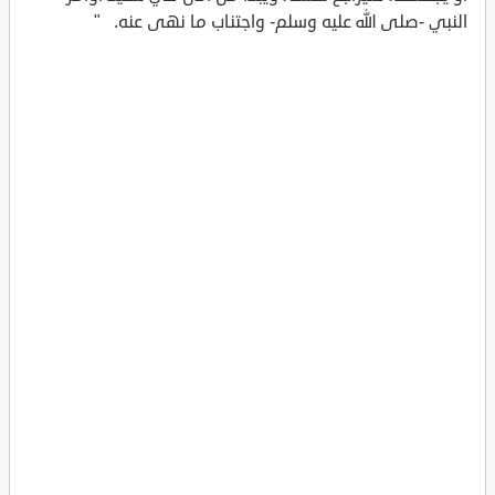
النبي -صلى الله عليه وسلم- واجتناب ما نهى عنه. "