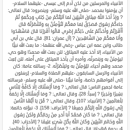
الأنبياء والمرسلين من لدُن آدمَ إلى عيسى -عليهما السلام-
أن يؤمنوا بمحمد -صلى الله عليه وسلم- وينصروه؛ قال تعالى:
? وَإِذْ أَخَذَ اللَّهُ مِيثَاقَ النَّبِيِّينَ لَمَا آتَيْتُكُمْ مِنْ كِتَابٍ وَحِكْمَةٍ ثُمَّ
جَاءَكُمْ رَسُولٌ مُصَدِّقٌ لِمَا مَعَكُمْ لَتُؤْمِنُنَّ بِهِ وَلَتَنْصُرُنَّهُ قَالَ
أَأَقْرَرْتُمْ وَأَخَذْتُمْ عَلَى ذَلِكُمْ إِصْرِي قَالُوا أَقْرَرْنَا قَالَ فَاشْهَدُوا
وَأَنَا مَعَكُمْ مِنَ الشَّاهِدِينَ ? [آل عمران: 81]. قال علي بن أبي
طالب وابن عمه ابن عباس -رضي الله عنهما-: ما بعث الله نبيًّا
من الأنبياء، إلا أخذ عليه الميثاق: لئن بعث الله محمدًا وهو حي،
ليؤمِنَنَّ به ويَنصرنَّه، وأمره أن يأخذ الميثاق على أُمته، لئن بُعِث
محمد وهم أحياء، ليُؤمِنُنَّ به وليَنْصُرُنَّه. 2- رسالته عامة: كان
الأنبياء والرسل السابقون -عليهم الصلاة والسلام- يُرسَلون
إلى أقوامهم خاصة، وأما نبيُّنا -صلى الله عليه وسلم- فرسالته
عامة لجميع الناس؛ قال تعالى: ? وَمَا أَرْسَلْنَاكَ إِلَّا كَافَّةً لِلنَّاسِ
بَشِيرًا وَنَذِيرًا ? [سبأ: 28]، وقال تعالى: ? وَمَا أَرْسَلْنَاكَ إِلَّا رَحْمَةً
لِلْعَالَمِينَ ? [الأنبياء: 107]، وقال تعالى: ? قُلْ يَا أَيُّهَا النَّاسُ
إِنِّي رَسُولُ اللَّهِ إِلَيْكُمْ جَمِيعًا ? [الأعراف: 158]. 3- نبوَّته خاتمة:
قال تعالى: ? مَا كَانَ مُحَمَّدٌ أَبَا أَحَدٍ مِنْ رِجَالِكُمْ وَلَكِنْ رَسُولَ
اللَّهِ وَخَاتَمَ النَّبِيِّينَ وَكَانَ اللَّهُ بِكُلِّ شَيْءٍ عَلِيمًا ? [الأحزاب: 40].
4- رحمة مُهداة: قال تعالى: ? وَمَا أَرْسَلْنَاكَ إِلَّا رَحْمَةً لِلْعَالَمِينَ