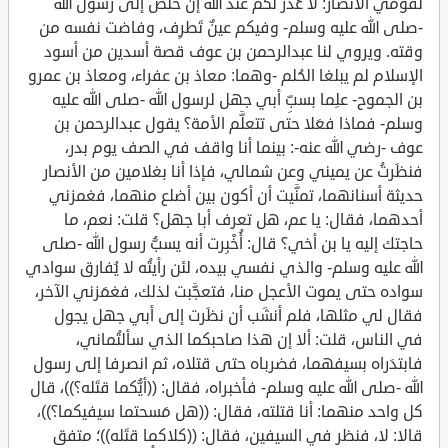
لقومي الأنصار: لا عُذر لكم عند الله إن خلص إلى رسول الله
-صلى الله عليه وسلم- وفيكم عينٌ تَطرِف، وفاضت نفسه من
وقته. ويروي لنا عبدالرحمن بن عوف قصة أسدين من أسود
الإسلام لم يبلغا الحُلم -وهما: معاذ بن عفراء، ومعاذ بن عمرو
بن الجموح- علِما بسبِّ أبي جهل لرسول الله -صلى الله عليه
وسلم- فماذا فعَلا حتى تتعلَّم الأمة؟ يقول عبدالرحمن بن
عوف -رضي الله عنه-: بينما أنا واقف في الصف يوم بدر،
فنظَرتُ عن يميني وعن شمالي، فإذا أنا بغلامين من الأنصار
حديثة أسنانهما، تمنَّيت أن أكون بين أضلع منهما، فغمزني
أحدهما، فقال: يا عم، هل تعرف أبا جهل؟ قلت: نعم، ما
حاجتك إليه يا بن أخي؟ قال: أُخْبِرت أنه يسبُّ رسول الله -صلى
الله عليه وسلم- والذي نفسي بيده، لئن رأيتُه لا يُفارق سوادي
سواده حتى يموت الأعجل منا، فتعجَّبت لذلك، فغمَزني الآخر،
فقال لي مثلها، فلم أنشَب أن نظَرت إلى أبي جهل يجول
في الناس، قلت: ألا إن هذا صاحبكما الذي سألتُماني،
فابتدَراه بسيفهما، فضرباه حتى قتلاه، ثم انصرفا إلى رسول
الله -صلى الله عليه وسلم- فأخبراه، فقال: ((أيُّكما قتَله؟))، قال
كل واحد منهما: أنا قتلته، فقال: ((هل مَسحتما سيفيكما؟))،
قالا: لا، فنظر في السيفين، فقال: ((كلاكما قتَله))؛ متفق