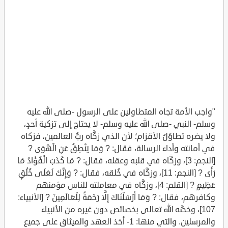
"واجب الأمة تجاه المتطاولين على الرسول -صلى الله عليه
وسلم- النبي -صلى الله عليه وسلم- لا يحتاج إلى تزكية أحدٍ،
ولا يضره تطاوُلُ الأقزام؛ لأن الذي زكَّاه ربُّ العالمين، فزكاه
في أمانته وأداء الرسالة، فقال: ? وَمَا يَنْطِقُ عَنِ الْهَوَى ?
[النجم: 3]، وزكَّاه في قلبه وعقله، فقال: ? مَا كَذَبَ الْفُؤَادُ مَا
رَأَى ? [النجم: 11]، وزكَّاه في خُلقه، فقال: ? وَإِنَّكَ لَعَلَى خُلُقٍ
عَظِيمٍ ? [القلم: 4]، وزكَّاه في معاملته للناس مؤمنهم
وكافرهم، فقال: ? وَمَا أَرْسَلْنَاكَ إِلَّا رَحْمَةً لِلْعَالَمِينَ ? [الأنبياء:
107]، وخصَّه الله تعالى بخصائص دون غيره من الأنبياء
والمرسلين. والتي منها: 1- أخذ العهد والميثاق على جميع