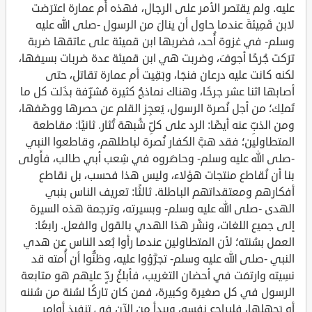
عليه. ولم يقتصر الأمر على الرجال، فهذه أُم عمارة اعترَضت
لابن قَمِيئةَ عندما حاول أن ينالَ من الرسول -صلى الله عليه
وسلم- في غزوة أُحد، فضربها ابن قميئة على عاتقها ضربة
ترَكت جُرحًا أجوفَ، وضربت هي ابن قميئة عدة ضربات بسيفها،
لكنه كانت عليه درعان فنجَا، وبَقِيت أم عمارة تقاتل، حتى
أصابها اثنا عشر جرحًا، وهناك نماذجُ كثيرة مُشرِّفة بذَلت كل ما
تَملِك؛ من أجل نُصرة الرسول، يَعجِز القلم عن حصرها ووصْفها،
ومن الذبِّ عنه أيضًا: الرد على كلِّ شُبهة تُثار. ثانيًا: مقاطعة
المتطاولين؛ فقد هبَّ الكفار نُصرة لباطلهم، وقاطعوا النبي
-صلى الله عليه وسلم- وحاصَروه في شِعب أبي طالب، فأَولى
بنا أن نُقاطع منتجات هؤلاء، وليس هذا فحسب، بل نقاطع
أفكارهم ومعتقداتهم الباطلة. ثالثًا: تعريف الناس بنبي
الهدى -صلى الله عليه وسلم- وبسيرته، وترجمة هذه السيرة
إلى جميع اللغات، ونشْر هذا الهدي بالقول والفعل. رابعًا:
العمل بسُنته؛ لأن المتطاولين عندما رأوا بُعد الناس عن هدي
النبي -صلى الله عليه وسلم- تجرَّؤوا عليه، وظنُّوا أن أُمته قد
نسِيته وارتمَت في أحضان التغريب، فأبلغُ ردٍّ عليهم هو متابعة
الرسول في كل صغيرة وكبيرة، فمن كان تاركًا لسُنة من سُننه
أو يَجهلها، فليراجع نفسه، ويبدأ من الآن في تنفيذ أوامر