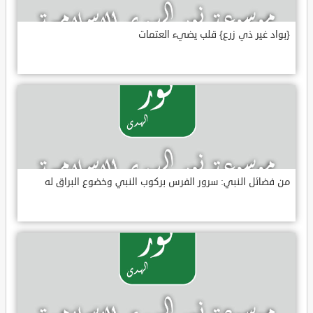
{بواد غير ذي زرع} قلب يضيء العتمات
من فضائل النبي: سرور الفرس بركوب النبي وخضوع البراق له