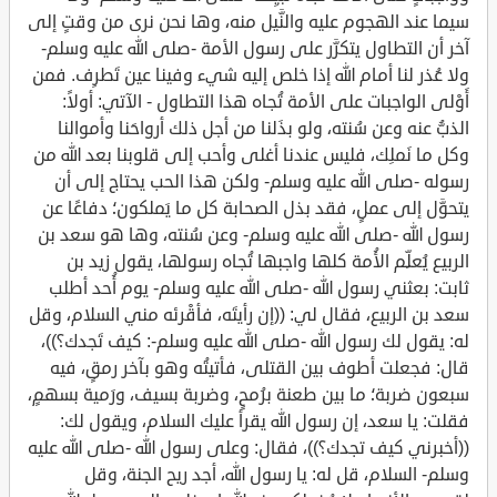
سيما عند الهجوم عليه والنَّيل منه، وها نحن نرى من وقتٍ إلى
آخر أن التطاول يتكرَّر على رسول الأمة -صلى الله عليه وسلم-
ولا عُذر لنا أمام الله إذا خلص إليه شيء وفينا عين تَطرِف. فمن
أَوْلى الواجبات على الأمة تُجاه هذا التطاول - الآتي: أولاً:
الذبُّ عنه وعن سُنته، ولو بذَلنا من أجل ذلك أرواحَنا وأموالنا
وكل ما نَملِك، فليس عندنا أغلى وأحب إلى قلوبنا بعد الله من
رسوله -صلى الله عليه وسلم- ولكن هذا الحب يحتاج إلى أن
يتحوَّل إلى عملٍ، فقد بذل الصحابة كل ما يَملكون؛ دفاعًا عن
رسول الله -صلى الله عليه وسلم- وعن سُنته، وها هو سعد بن
الربيع يُعلِّم الأُمة كلها واجبها تُجاه رسولها، يقول زيد بن
ثابت: بعثني رسول الله -صلى الله عليه وسلم- يوم أُحد أطلب
سعد بن الربيع، فقال لي: ((إن رأيتَه، فأقْرئه مني السلام، وقل
له: يقول لك رسول الله -صلى الله عليه وسلم-: كيف تَجدك؟))،
قال: فجعلت أطوف بين القتلى، فأتيتُه وهو بآخر رمقٍ، فيه
سبعون ضربة؛ ما بين طعنة برُمحٍ، وضربة بسيف، ورَمية بسهمٍ،
فقلت: يا سعد، إن رسول الله يقرأ عليك السلام، ويقول لك:
((أخبرني كيف تجدك؟))، فقال: وعلى رسول الله -صلى الله عليه
وسلم- السلام، قل له: يا رسول الله، أجد ريح الجنة، وقل