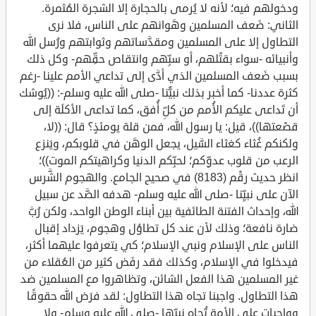
ودخولهم فيه؛ لأنه لا يُرمى بالحجارة إلا الشجرة المُثمرة.
الثاني: ضَعف المسلمين وهَوانهم على الناس، فلا نرى
التطاول إلا على المسلمين ومقدَّساتهم وثوابتهم ورُسل الله
وأنبيائه -سواء بقتْلهم، أو سبِّهم وانتقاص حقِّهم- وكل ذلك
بسبب ضَعف المسلمين الذي أدَّى إلى تداعي الأمم علينا -رغم
كثرة عددنا- كما أخبر بذلك نبيُّنا -صلى الله عليه وسلم-: ((يُوشك
أن تَداعى عليكم الأُمم من كلِّ أُفق، كما تداعى الأكلَة إلى
قصْعتها))، قيل: يا رسول الله، فمن قلة يومئذٍ؟ قال: ((لا،
ولكنكم غُثاء كغثاء السَّيل، يجعل الوهَن في قلوبكم، ويَنزع
الرعب من قلوب عدوِّكم؛ لحبِّكم الدنيا وكراهيتكم الموت))؛
انظر حديث رقْم (8183) في صحيح الجامع. والهجوم الشَّرس
الآن على نبيِّنا -صلى الله عليه وسلم- هدفه الصَّد عن سبيل
الله، وإحداث الفتنة الطائفية بين أبناء الوطن الواحد، ولكن رُبَّ
ضارة نافعة؛ وذلك لأن عند كل تطاوُل وهجوم، يَزداد إقبال
الناس على الإسلام ونبي الإسلام؛ كي يتعرفوا عليهما أكثر،
فيدخلوا في الإسلام، وكذلك فقد رفَض كثير من العُقلاء من
غير المسلمين هذا الفعل الشائن، وتظاهروا مع المسلمين ضد
هذا التطاول. واجبنا تجاه هذا التطاول: لقد فرَض الله حقوقًا
وواجباتٍ على الأمة تُجاه نبيِّها -صلى الله عليه وسلم- ولا