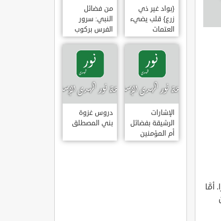
{بواد غير ذي
من فضائل
زرع} قلب يضيء
النبي: سرور
العتمات
الفرس بركوب
النبي وخضوع
البراق له
الإشارات
دروس غزوة
الرشيقة بفضائل
بني المصطلق
أم المؤمنين
عائشة الصديقة